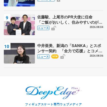
スショー
佐藤駿、上尾市のPR大使に任命
「ご飯がおいしく、住みやすいのが魅
力」
2026.08.04
ニュース
中井亜美、新潟の「SANKA」とスポ
ンサー契約 「全力で応援」とコメン
ト
2026.08.06
ニュース
NEW
フィギュアスケート専門ウェブメディア