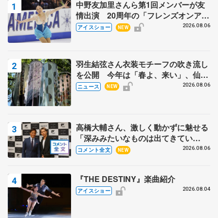
中野友加里さんら第1回メンバーが友
情出演 20周年の「フレンズオンアイ
ス」 宮本賢二さん、有川梨絵さん、
2026.08.06
アイスショー
NEW
田村岳斗さんも
羽生結弦さん衣装モチーフの吹き流し
を公開 今年は「春よ、来い」、仙台
の瑞鳳殿
2026.08.06
ニュース
NEW
高橋大輔さん、激しく動かずに魅せる
「深みみたいなものは出てきてい
る？」 〝兄さん〟と慕うレジェンド
2026.08.06
コメント全文
NEW
野村忠宏さんと和気あいあい
『THE DESTINY』楽曲紹介
2026.08.04
アイスショー