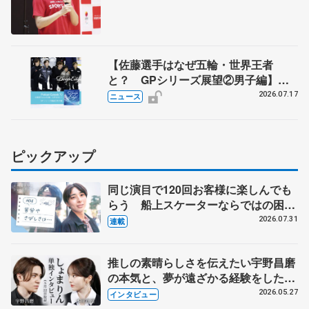
【佐藤選手はなぜ五輪・世界王者
と？ GPシリーズ展望②男子編】
ポッドキャスト#73を配信
2026.07.17
ニュース
ピックアップ
同じ演目で120回お客様に楽しんでも
らう 船上スケーターならではの困難
とは 影響あったPIW前キャプテン松
2026.07.31
連載
永さんの存在
推しの素晴らしさを伝えたい宇野昌磨
の本気と、夢が遠ざかる経験をした本
田真凜の覚悟
2026.05.27
インタビュー