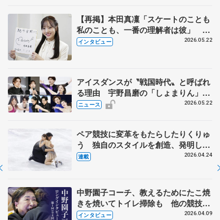
【再掲】本田真凜「スケートのことも
私のことも、一番の理解者は彼」 引
退時の単独インタビューで語った競技
2026.05.22
インタビュー
人生や家族、恋人、これからの夢…
アイスダンスが〝戦国時代〟と呼ばれ
る理由 宇野昌磨の「しょまりん」ら
実力者が相次いで参戦 国内の競争激
2026.05.22
ニュース
化
ペア競技に変革をもたらしたりくりゅ
う 独自のスタイルを創造、発明した
【引退発表後②】
2026.04.24
連載
中野園子コーチ、教えるためにたこ焼
きを焼いてトイレ掃除も 他の競技に
も通用するという坂本花織の筋肉
2026.04.09
インタビュー