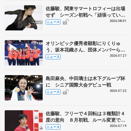
佐藤駿、関東サマートロフィーは出場
せず シーズン初戦へ「頑張っていき
ます」
2026.08.01
ニュース
オリンピック優秀者顕彰にりくりゅ
う、坂本花織さん、団体メンバーら
8月7日に文科省が表彰式、ブルーノ・
2026.07.27
ニュース
マルコット、中野園子らコーチも
島田麻央、中田璃士は木下グループ杯
に シニア国際大会デビュー戦
2026.07.22
ニュース
佐藤駿、フリーで４回転は３種類計４
度の意向 ８月初戦、ルール変更で
「点数の出方確認したい」
2026.07.19
ニュース