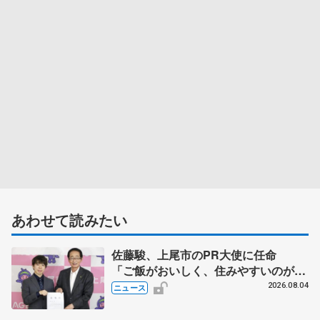
あわせて読みたい
佐藤駿、上尾市のPR大使に任命
「ご飯がおいしく、住みやすいのが魅
力」
2026.08.04
ニュース