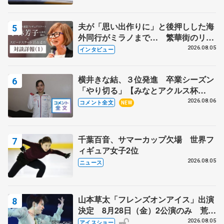
夫が「思い出作りに」と後押しした海
外同行がミラノまで… 繁華街のリン
クでは不良のお兄さんも味方に 小林
2026.08.05
インタビュー
芳子さんが振り返るスケート人生
横井きな結、３位発進 卒業シーズン
「やり切る」【みなとアクルス杯
SP】
2026.08.06
コメント全文
NEW
千葉百音、サマーカップ欠場 世界フ
ィギュア女子2位
2026.08.05
ニュース
山本草太「フレンズオンアイス」出演
決定 8月28日（金）2公演のみ 荒川
静香さんプロデュース、20周年のアイ
2026.08.05
アイスショー