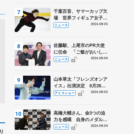
は不良のお兄さんも味方
に 小林芳子さんが振り返
千葉百音、サマーカップ欠
るスケート人生
場 世界フィギュア女子2
位
2026.08.05
ニュース
佐藤駿、上尾市のPR大使
に任命 「ご飯がおいし
く、住みやすいのが魅力」
2026.08.04
ニュース
山本草太「フレンズオンア
イス」出演決定 8月28日
（金）2公演のみ 荒川静
2026.08.05
アイスショー
香さんプロデュース、20
周年のアイスショー
高橋大輔さん、金3つの迫
力を感嘆 自身のメダルは
「どちらに？」 〝リス兄
2026.08.04
ニュース
り
弟〟オリンピック3連覇の