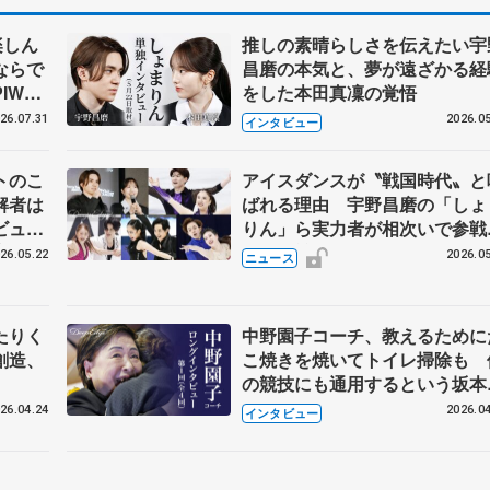
楽しん
推しの素晴らしさを伝えたい宇
ならで
昌磨の本気と、夢が遠ざかる経
IW前
をした本田真凜の覚悟
26.07.31
2026.05
インタビュー
トのこ
アイスダンスが〝戦国時代〟と
解者は
ばれる理由 宇野昌磨の「しょ
ビュー
りん」ら実力者が相次いで参
恋人、
国内の競争激化
26.05.22
2026.05
ニュース
たりく
中野園子コーチ、教えるために
創造、
こ焼きを焼いてトイレ掃除も 
の競技にも通用するという坂本
織の筋肉
26.04.24
2026.04
インタビュー