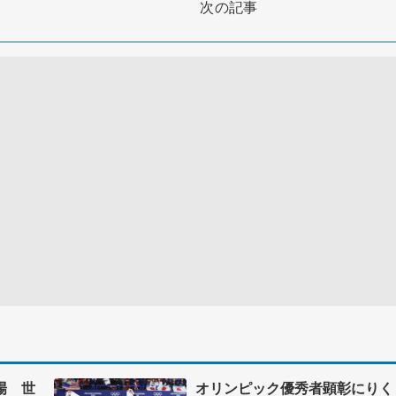
次の記事
場 世
オリンピック優秀者顕彰にりく