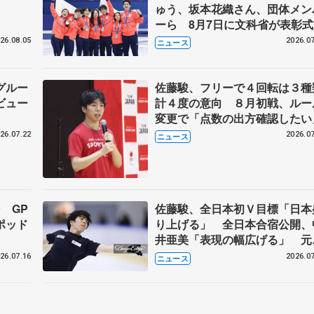
ゅう、坂本花織さん、団体メン
ーら 8月7日に文科省が表彰式
ブルーノ・マルコット、中野園
26.08.05
2026.07
ニュース
らコーチも
グルー
佐藤駿、フリーで４回転は３種
ビュー
計４度の意向 ８月初戦、ルー
変更で「点数の出方確認したい
26.07.22
2026.07
ニュース
 GP
佐藤駿、全日本初Ｖ目標「日本
ポッド
り上げる」 全日本合宿公開、
井亜美「表現の幅広げる」 元
界王者のフェルナンデスさんが
26.07.16
2026.07
ニュース
師