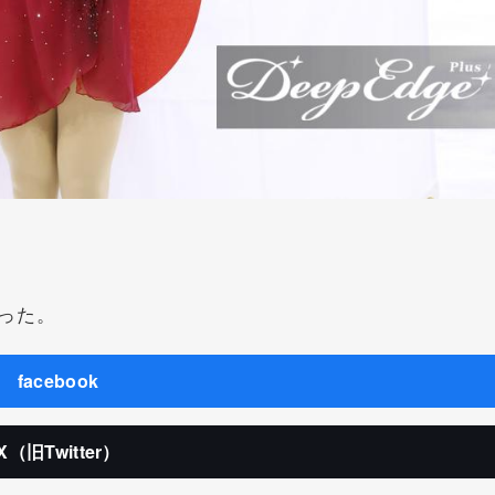
った。
facebook
X（旧Twitter）