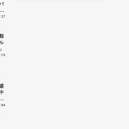
バ
野村忠宏さんと対談
、
子
.27
類
ル
」
.19
盛
中
世
講
.04