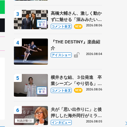
高橋大輔さん、激しく動か
ずに魅せる「深みみたいな
ものは出てきている？」
2026.08.06
コメント全文
NEW
〝兄さん〟と慕うレジェン
ド野村忠宏さんと和気あい
『THE DESTINY』楽曲紹
あい
介
2026.08.04
アイスショー
横井きな結、３位発進 卒
業シーズン「やり切る」
。
【みなとアクルス杯SP】
2026.08.06
会
コメント全文
NEW
夫が「思い出作りに」と後
押しした海外同行がミラノ
まで… 繁華街のリンクで
2026.08.05
インタビュー