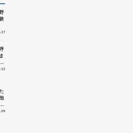
野
験
.27
呼
ま
戦
.22
た
他
花
.09