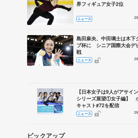
界フィギュア女子2位
20
ニュース
島田麻央、中田璃士は木下
プ杯に シニア国際大会デ
戦
20
ニュース
【日本女子は9人がアサイン
シリーズ展望①女子編】 
キャスト#72を配信
20
ニュース
ピックアップ