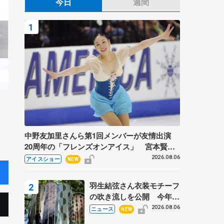
今日
週間
中野友加里さんら第1回メンバーが友情出演
20周年の「フレンズオンアイス」 宮本賢二
さん、有川梨絵さん、田村岳斗さんも
2026.08.06
アイスショー
NEW
羽生結弦さん衣装モチーフ
の吹き流しを公開 今年は
「春よ、来い」、仙台の瑞
2026.08.06
ニュース
NEW
鳳殿