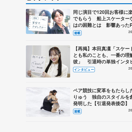
同じ演目で120回お客様に
でもらう 船上スケーター
はの困難とは 影響あったP
キャプテン松永さんの存在
20
連載
【再掲】本田真凜「スケー
とも私のことも、一番の理
彼」 引退時の単独インタ
で語った競技人生や家族、
20
インタビュー
これからの夢…
ペア競技に変革をもたらし
りゅう 独自のスタイルを
発明した【引退発表後②】
20
連載