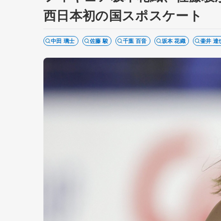
西日本初の国スポスケート
中田 璃士
佐藤 駿
千葉 百音
坂本 花織
壷井 達