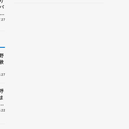
り
ルーノ・マルコット、中野
バ
園子らコーチも
、
子
.27
野
験
.27
呼
ま
戦
.22