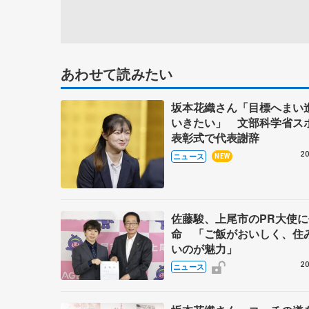
あわせて読みたい
坂本花織さん「目標へまい
いきたい」 文部科学省ス
表彰式で代表謝辞
20
ニュース
NEW
佐藤駿、上尾市のPR大使に
命 「ご飯がおいしく、住
いのが魅力」
20
ニュース