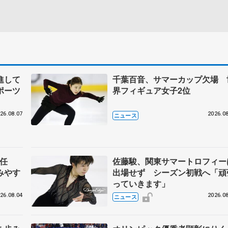
進して
千葉百音、サマーカップ欠場 
ポーツ
界フィギュア女子2位
26.08.07
2026.08
ニュース
任
佐藤駿、関東サマートロフィー
みやす
出場せず シーズン初戦へ「頑
っていきます」
26.08.04
2026.08
ニュース