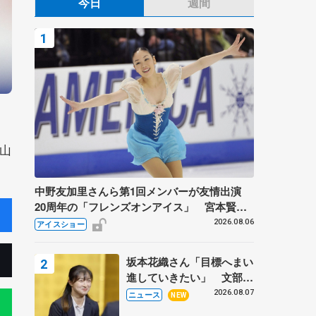
今日
週間
山
中野友加里さんら第1回メンバーが友情出演
20周年の「フレンズオンアイス」 宮本賢二
さん、有川梨絵さん、田村岳斗さんも
2026.08.06
アイスショー
坂本花織さん「目標へまい
進していきたい」 文部科
学省スポーツ表彰式で代表
2026.08.07
ニュース
NEW
謝辞