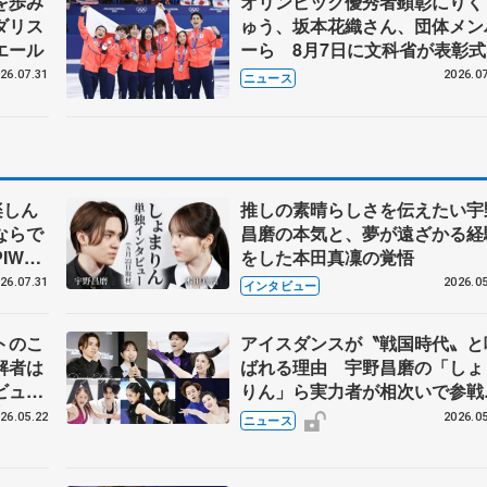
を歩み
オリンピック優秀者顕彰にりく
ダリス
ゅう、坂本花織さん、団体メン
エール
ーら 8月7日に文科省が表彰式
ブルーノ・マルコット、中野園
26.07.31
2026.07
ニュース
らコーチも
楽しん
推しの素晴らしさを伝えたい宇
ならで
昌磨の本気と、夢が遠ざかる経
IW前
をした本田真凜の覚悟
26.07.31
2026.05
インタビュー
トのこ
アイスダンスが〝戦国時代〟と
解者は
ばれる理由 宇野昌磨の「しょ
ビュー
りん」ら実力者が相次いで参
恋人、
国内の競争激化
26.05.22
2026.05
ニュース