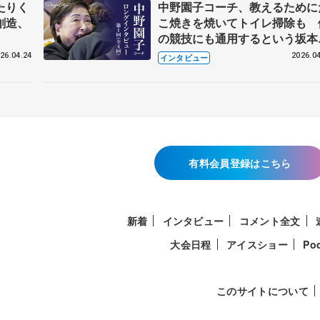
たりく
中野園子コーチ、教えるために
創造、
こ焼きを焼いてトイレ掃除も 
の競技にも通用するという坂本
織の筋肉
26.04.24
2026.04
インタビュー
有料会員登録はこちら
新着
インタビュー
コメント全文
大会日程
アイスショー
Po
このサイトについて