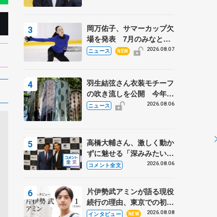
岡万佑子、サマーカップ欠
場を発表 7月のみなとア
クルス杯は腰痛の影響で
2026.08.07
ニュース
NEW
羽生結弦さん衣装モチーフ
の吹き流しを公開 今年は
「春よ、来い」、仙台の瑞
2026.08.06
ニュース
鳳殿
高橋大輔さん、激しく動か
ずに魅せる「深みみたいな
ものは出てきている？」
2026.08.06
コメント全文
〝兄さん〟と慕うレジェン
ド野村忠宏さんと和気あい
片伊勢武アミンが語る現役
あい
続行の理由、東京での初め
ての一人暮らし 注目スケ
2026.08.08
インタビュー
NEW