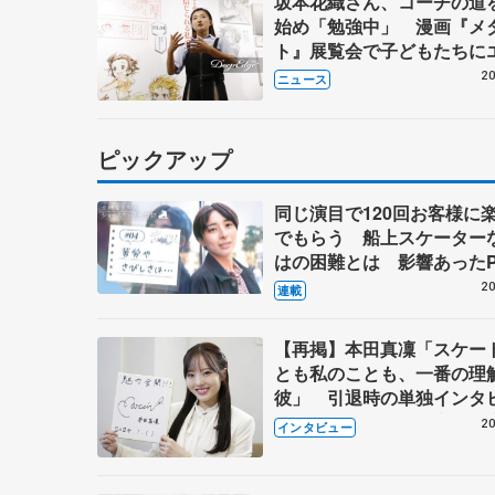
坂本花織さん、コーチの道
始め「勉強中」 漫画『メ
ト』展覧会で子どもたちに
20
ニュース
ピックアップ
同じ演目で120回お客様に
でもらう 船上スケーター
はの困難とは 影響あったP
キャプテン松永さんの存在
20
連載
【再掲】本田真凜「スケー
とも私のことも、一番の理
彼」 引退時の単独インタ
で語った競技人生や家族、
20
インタビュー
これからの夢…