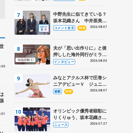
ーターの「今」に迫る
中野先生に似てきている？
坂本花織さん 中井亜美は
クリケットのサマーキャン
2026.08.07
コメント全文
NEW
プに 島田麻央はたくさん
試合に出て国際大会へ【文
世
部科学省スポーツ表彰
夫が「思い出作りに」と後
式】
押しした海外同行がミラノ
まで… 繁華街のリンクで
2026.08.05
インタビュー
は不良のお兄さんも味方
.05
に 小林芳子さんが振り返
みなとアクルス杯で圧巻シ
るスケート人生
ニアデビューＶ ジュニア
で４シーズン無敗の島田麻
2026.08.07
連載
NEW
は
央
張
オリンピック優秀者顕彰に
.01
りくりゅう、坂本花織さ
ん、団体メンバーら 8月
2026.07.27
ニュース
7日に文科省が表彰式、ブ