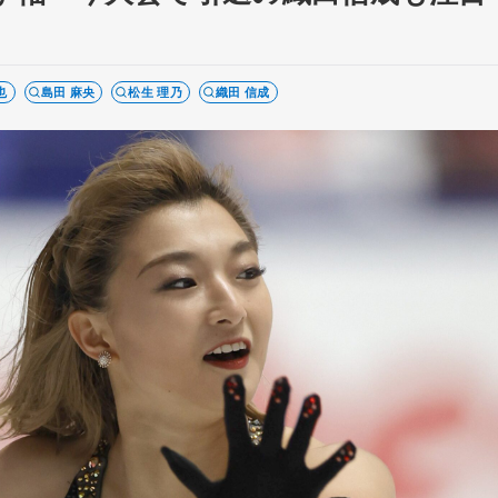
也
島田 麻央
松生 理乃
織田 信成