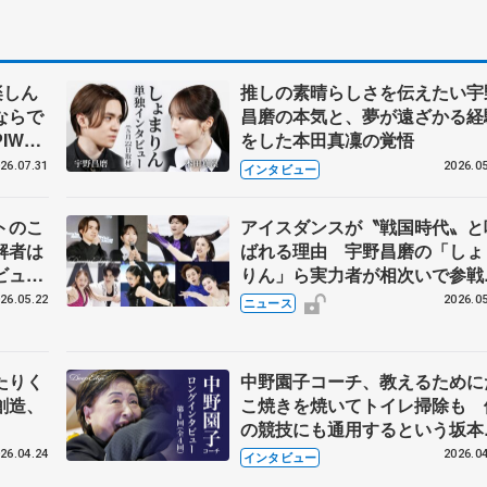
師役
楽しん
推しの素晴らしさを伝えたい宇
ならで
昌磨の本気と、夢が遠ざかる経
IW前
をした本田真凜の覚悟
26.07.31
2026.05
インタビュー
トのこ
アイスダンスが〝戦国時代〟と
解者は
ばれる理由 宇野昌磨の「しょ
ビュー
りん」ら実力者が相次いで参
恋人、
国内の競争激化
26.05.22
2026.05
ニュース
たりく
中野園子コーチ、教えるために
創造、
こ焼きを焼いてトイレ掃除も 
の競技にも通用するという坂本
織の筋肉
26.04.24
2026.04
インタビュー