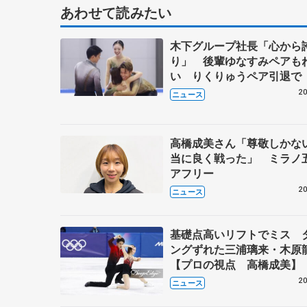
あわせて読みたい
木下グループ社長「心から
り」 後輩ゆなすみペアも
い りくりゅうペア引退で
20
ニュース
高橋成美さん「尊敬しかな
当に良く戦った」 ミラノ
アフリー
20
ニュース
基礎点高いリフトでミス 
ングずれた三浦璃来・木原
【プロの視点 高橋成美】
20
ニュース