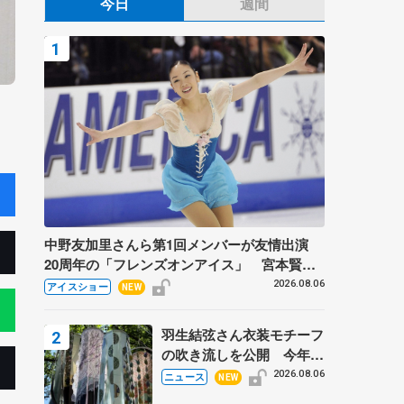
今日
週間
中野友加里さんら第1回メンバーが友情出演
20周年の「フレンズオンアイス」 宮本賢二
さん、有川梨絵さん、田村岳斗さんも
2026.08.06
アイスショー
NEW
羽生結弦さん衣装モチーフ
の吹き流しを公開 今年は
「春よ、来い」、仙台の瑞
2026.08.06
ニュース
NEW
鳳殿