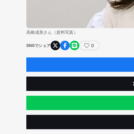
高橋成美さん（資料写真）
0
SNSでシェア