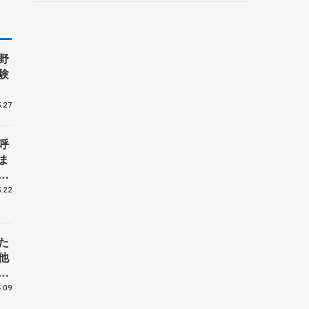
野村忠宏さんと対談
野
験
.27
呼
ま
戦
.22
た
他
花
.09