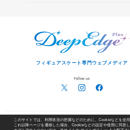
フィギュアスケート専門ウェブメディア
Follow us
このサイトでは、利用状況の把握などのために、Cookieなどを
サイトポリシー
利用規
これ以降ページを遷移した場合、Cookieなどの設定や使用に同意
オプトアウトについては、当サイトの
サイトポリシー
をご覧下さ