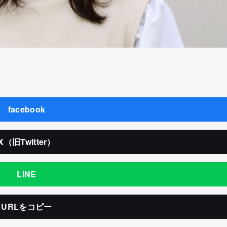
facebook
X（旧Twitter）
LINE
URLをコピー