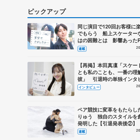
ピックアップ
同じ演目で120回お客様に
でもらう 船上スケーター
はの困難とは 影響あったP
キャプテン松永さんの存在
20
連載
【再掲】本田真凜「スケー
とも私のことも、一番の理
彼」 引退時の単独インタ
で語った競技人生や家族、
20
インタビュー
これからの夢…
ペア競技に変革をもたらし
りゅう 独自のスタイルを
発明した【引退発表後②】
20
連載