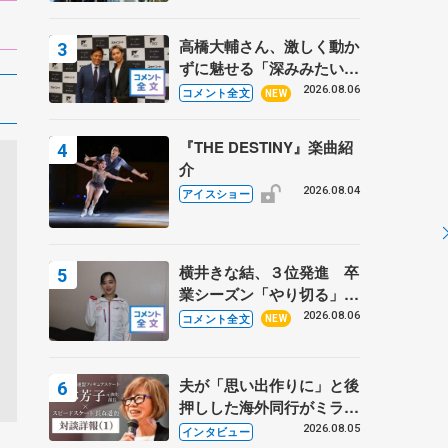
高橋大輔さん、激しく動か
ずに魅せる「深みみたいな
ものは出てきている？」
2026.08.06
コメント全文
NEW
〝兄さん〟と慕うレジェン
ド野村忠宏さんと和気あい
『THE DESTINY』楽曲紹
あい
介
2026.08.04
アイスショー
横井きな結、３位発進 卒
業シーズン「やり切る」
【みなとアクルス杯SP】
2026.08.06
コメント全文
NEW
夫が「思い出作りに」と後
押しした海外同行がミラノ
まで… 繁華街のリンクで
2026.08.05
インタビュー