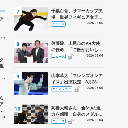
は不良のお兄さんも味方
に 小林芳子さんが振り返
千葉百音、サマーカップ欠
るスケート人生
場 世界フィギュア女子2
ア
位
2026.08.05
ニュース
.17
佐藤駿、上尾市のPR大使
に任命 「ご飯がおいし
く、住みやすいのが魅力」
2026.08.04
ニュース
ク
視
山本草太「フレンズオンア
.17
イス」出演決定 8月28日
（金）2公演のみ 荒川静
2026.08.05
アイスショー
香さんプロデュース、20
ら
周年のアイスショー
ア
高橋大輔さん、金3つの迫
ッ
力を感嘆 自身のメダルは
室
.14
「どちらに？」 〝リス兄
2026.08.04
ニュース
講
弟〟オリンピック3連覇の