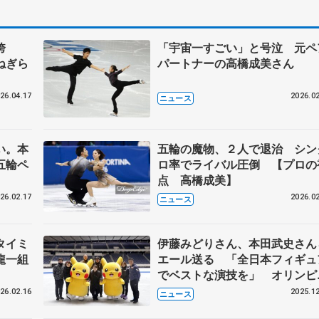
誇
「宇宙一すごい」と号泣 元ペ
ねぎら
パートナーの高橋成美さん
26.04.17
2026.02
ニュース
い。本
五輪の魔物、２人で退治 シン
五輪ペ
ロ率でライバル圧倒 【プロの
点 高橋成美】
26.02.17
2026.02
ニュース
タイミ
伊藤みどりさん、本田武史さん
龍一組
エール送る 「全日本フィギュ
でベストな演技を」 オリンピ
ク代表選考会前にスケート教
26.02.16
2025.12
ニュース
高橋成美さんや永井優香さんも