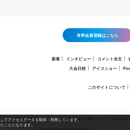
有料会員登録はこちら
新着
インタビュー
コメント全文
大会日程
アイスショー
Po
このサイトについて
使用してアクセスデータを取得・利用しています。
約
利用者情報の外部送信について
特定商取引法に基づく表示について
Deep Edge
したことになります。
い。
Copy Right © KYODO NEWS All RIGHTS RESERVED.