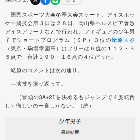
国民スポーツ大会冬季大会スケート、アイスホッ
ケー競技会第３日は２８日、岡山県ヘルスピア倉敷
アイスアリーナなどで行われ、フィギュアの少年男
子でショートプログラム（ＳＰ）３位の
蛯原大弥
（東京・駒場学園高）はフリーは６位の１１２・３
５点で、合計１９０・１６点の４位だった。
蛯原のコメントは次の通り。
―演技を振り返って。
「（冒頭の3A+2Tを決めるもジャンプで４度転倒
し）悔しいの一言しかない。（続）