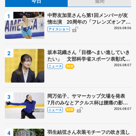
今日
週間
中野友加里さんら第1回メンバーが友
情出演 20周年の「フレンズオンアイ
ス」 宮本賢二さん、有川梨絵さん、
2026.08.06
アイスショー
田村岳斗さんも
坂本花織さん「目標へまい進していき
たい」 文部科学省スポーツ表彰式で
代表謝辞
2026.08.07
ニュース
NEW
岡万佑子、サマーカップ欠場を発表
7月のみなとアクルス杯は腰痛の影響
で
2026.08.07
ニュース
NEW
羽生結弦さん衣装モチーフの吹き流し