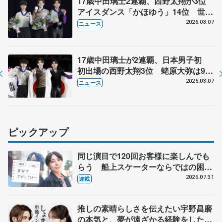
17歳中田璃士2連覇、西野太翔が3位
アイスダンス「かほゆう」14位 世界
ジュニア選手権
2026.03.07
ニュース
17歳中田璃士が2連覇、日本男子初
初出場の西野太翔3位 蛯原大弥は9
位 フィギュア世界ジュニア
2026.03.07
ニュース
ピックアップ
同じ演目で120回お客様に楽しんでも
らう 船上スケーターならではの困難
とは 影響あったPIW前キャプテン松
2026.07.31
連載
永さんの存在
推しの素晴らしさを伝えたい宇野昌磨
の本気と、夢が遠ざかる経験をした本