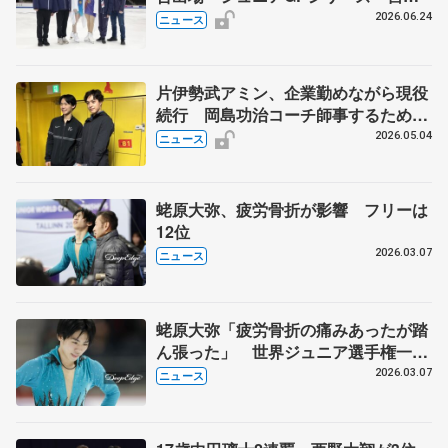
花凜らデビューへ
2026.06.24
ニュース
片伊勢武アミン、企業勤めながら現役
続行 岡島功治コーチ師事するため上
京 新拠点でエキシビション 住吉り
2026.05.04
ニュース
をん、蛯原大弥と共演
蛯原大弥、疲労骨折が影響 フリーは
12位
2026.03.07
ニュース
蛯原大弥「疲労骨折の痛みあったが踏
ん張った」 世界ジュニア選手権一夜
明け取材
2026.03.07
ニュース