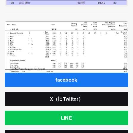
facebook
X（旧Twitter）
LINE