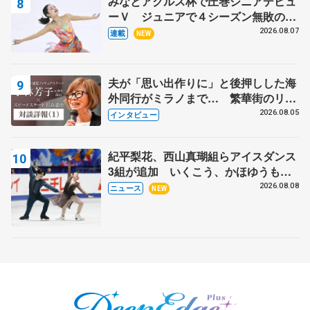
みなとアクルス杯で圧巻シニアデビュ
ーＶ ジュニアで４シーズン無敗の島
田麻央
2026.08.07
連載
NEW
夫が「思い出作りに」と後押しした海
外同行がミラノまで… 繁華街のリン
クでは不良のお兄さんも味方に 小林
2026.08.05
インタビュー
芳子さんが振り返るスケート人生
紀平梨花、西山真瑚組らアイスダンス
3組が追加 いくこう、かほゆうも、
木下グループ杯
2026.08.08
ニュース
NEW