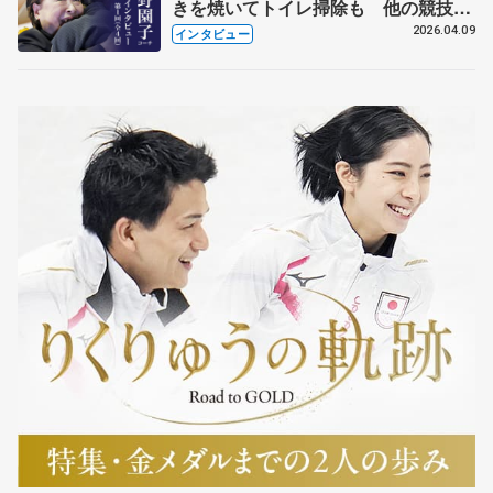
きを焼いてトイレ掃除も 他の競技に
も通用するという坂本花織の筋肉
2026.04.09
インタビュー