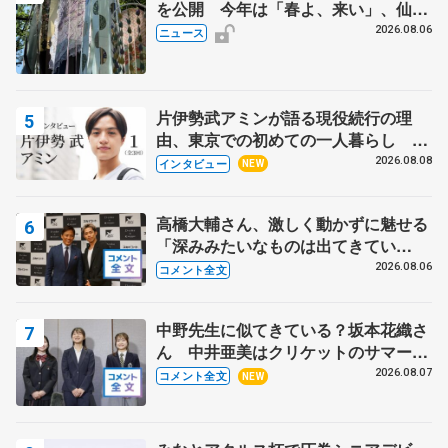
を公開 今年は「春よ、来い」、仙台
の瑞鳳殿
2026.08.06
ニュース
片伊勢武アミンが語る現役続行の理
由、東京での初めての一人暮らし 注
目スケーターの「今」に迫る
2026.08.08
インタビュー
NEW
高橋大輔さん、激しく動かずに魅せる
「深みみたいなものは出てきてい
る？」 〝兄さん〟と慕うレジェンド
2026.08.06
コメント全文
野村忠宏さんと和気あいあい
中野先生に似てきている？坂本花織さ
ん 中井亜美はクリケットのサマーキ
ャンプに 島田麻央はたくさん試合に
2026.08.07
コメント全文
NEW
出て国際大会へ【文部科学省スポーツ
表彰式】