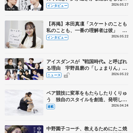
田真凜の覚悟
2026.05.27
インタビュー
【再掲】本田真凜「スケートのことも
私のことも、一番の理解者は彼」 引
退時の単独インタビューで語った競技
2026.05.22
インタビュー
人生や家族、恋人、これからの夢…
アイスダンスが〝戦国時代〟と呼ばれ
る理由 宇野昌磨の「しょまりん」ら
実力者が相次いで参戦 国内の競争激
2026.05.22
ニュース
化
ペア競技に変革をもたらしたりくりゅ
う 独自のスタイルを創造、発明した
【引退発表後②】
2026.04.24
連載
中野園子コーチ、教えるためにたこ焼