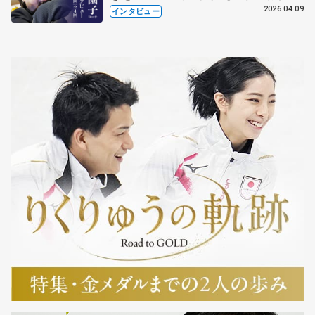
も通用するという坂本花織の筋肉
2026.04.09
インタビュー