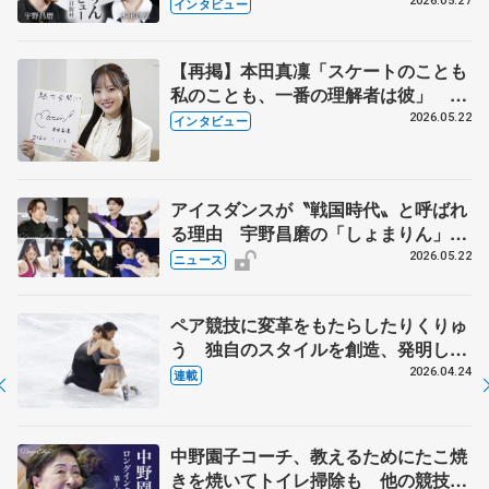
田真凜の覚悟
2026.05.27
インタビュー
【再掲】本田真凜「スケートのことも
私のことも、一番の理解者は彼」 引
退時の単独インタビューで語った競技
2026.05.22
インタビュー
人生や家族、恋人、これからの夢…
アイスダンスが〝戦国時代〟と呼ばれ
る理由 宇野昌磨の「しょまりん」ら
実力者が相次いで参戦 国内の競争激
2026.05.22
ニュース
化
ペア競技に変革をもたらしたりくりゅ
う 独自のスタイルを創造、発明した
【引退発表後②】
2026.04.24
連載
中野園子コーチ、教えるためにたこ焼
きを焼いてトイレ掃除も 他の競技に