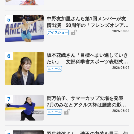
中野友加里さんら第1回メンバーが友
情出演 20周年の「フレンズオンアイ
ス」 宮本賢二さん、有川梨絵さん、
2026.08.06
アイスショー
田村岳斗さんも
坂本花織さん「目標へまい進していき
たい」 文部科学省スポーツ表彰式で
代表謝辞
2026.08.07
ニュース
岡万佑子、サマーカップ欠場を発表
7月のみなとアクルス杯は腰痛の影響
で
2026.08.07
ニュース
羽生結弦さん、珠玉の衣装を展示 伊