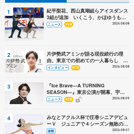
紀平梨花、西山真瑚組らアイスダンス
3組が追加 いくこう、かほゆうも、
木下グループ杯
2026.08.08
ニュース
NEW
片伊勢武アミンが語る現役続行の理
由、東京での初めての一人暮らし 注
目スケーターの「今」に迫る
2026.08.08
インタビュー
NEW
『Ice Brave―A TURNING
SEASON―』東京公演が開幕、宇野
昌磨の『Ice Brave』にかける思いを
2026.08.09
ニュース
NEW
知る記事 5選
みなとアクルス杯で圧巻シニアデビュ
ーＶ ジュニアで４シーズン無敗の島
田麻央
2026.08.07
連載