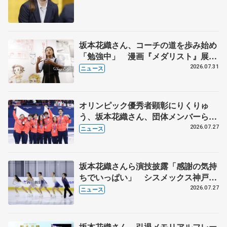
坂本花織さん、コーチの道を歩み始め
「勉強中」 漫画『メダリスト』展覧
会で子どもたちにエール
2026.07.31
ニュース
オリンピック優秀者顕彰にりくりゅ
う、坂本花織さん、団体メンバーら
8月7日に文科省が表彰式、ブルーノ・
2026.07.27
ニュース
マルコット、中野園子らコーチも
坂本花織さんら演技披露「感謝の気持
ちでいっぱい」 シスメックス神戸ア
イスキャンパス開場1周年イベント
2026.07.27
ニュース
坂本花織さん、引退メモリアルフレー