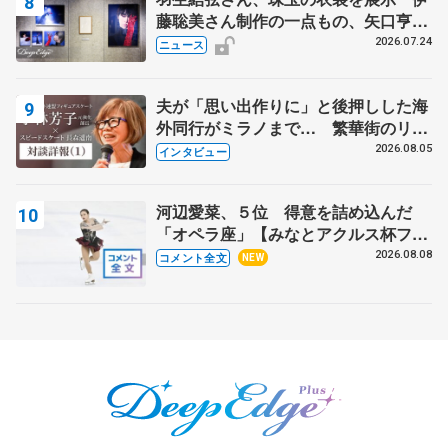
藤聡美さん制作の一点もの、矢口亨さ
んが撮影
2026.07.24
ニュース
夫が「思い出作りに」と後押しした海
外同行がミラノまで… 繁華街のリン
クでは不良のお兄さんも味方に 小林
2026.08.05
インタビュー
芳子さんが振り返るスケート人生
河辺愛菜、５位 得意を詰め込んだ
「オペラ座」【みなとアクルス杯フリ
ー】
2026.08.08
コメント全文
NEW