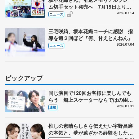
ム切手セット発売へ 7月15日より申
込受付開始
2026.07.14
ニュース
三宅咲綺、坂本花織コーチに感謝 指
導を週２回ほど『何、甘えとんねん』
2026.07.04
ニュース
ピックアップ
同じ演目で120回お客様に楽しんでも
らう 船上スケーターならではの困難
とは 影響あったPIW前キャプテン松
2026.07.31
連載
永さんの存在
推しの素晴らしさを伝えたい宇野昌磨
の本気と、夢が遠ざかる経験をした本