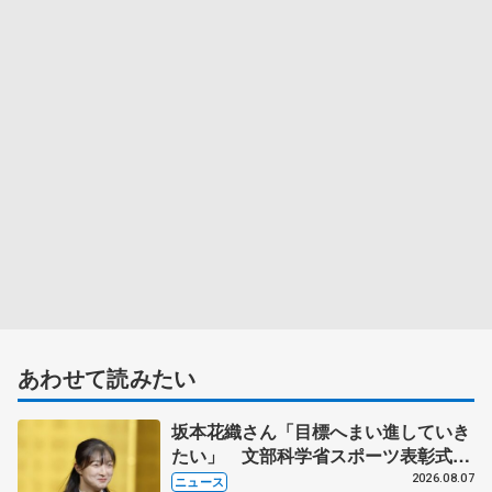
あわせて読みたい
坂本花織さん「目標へまい進していき
たい」 文部科学省スポーツ表彰式で
代表謝辞
2026.08.07
ニュース