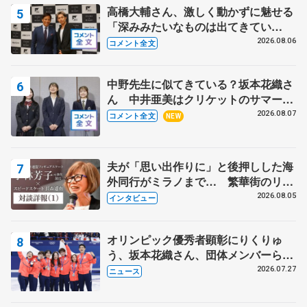
高橋大輔さん、激しく動かずに魅せる
「深みみたいなものは出てきてい
る？」 〝兄さん〟と慕うレジェンド
2026.08.06
コメント全文
野村忠宏さんと和気あいあい
中野先生に似てきている？坂本花織さ
ん 中井亜美はクリケットのサマーキ
ャンプに 島田麻央はたくさん試合に
2026.08.07
コメント全文
NEW
出て国際大会へ【文部科学省スポーツ
表彰式】
夫が「思い出作りに」と後押しした海
外同行がミラノまで… 繁華街のリン
クでは不良のお兄さんも味方に 小林
2026.08.05
インタビュー
芳子さんが振り返るスケート人生
オリンピック優秀者顕彰にりくりゅ
う、坂本花織さん、団体メンバーら
8月7日に文科省が表彰式、ブルーノ・
2026.07.27
ニュース
マルコット、中野園子らコーチも