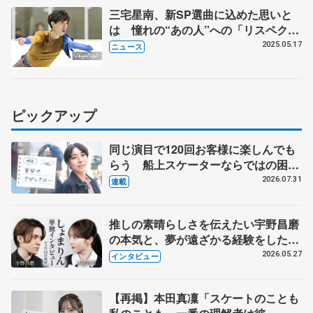
三宅星南、新SP選曲に込めた思いと
は 憧れの“あの人”への「リスペク
ト」と同時に「僕の良さも出してい
2025.05.17
ニュース
く」 浪速フェスティバル出演
ピックアップ
同じ演目で120回お客様に楽しんでも
らう 船上スケーターならではの困難
とは 影響あったPIW前キャプテン松
2026.07.31
連載
永さんの存在
推しの素晴らしさを伝えたい宇野昌磨
の本気と、夢が遠ざかる経験をした本
田真凜の覚悟
2026.05.27
インタビュー
【再掲】本田真凜「スケートのことも