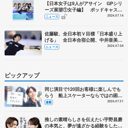
【日本女子は9人がアサイン GPシリ
ーズ展望①女子編】 ポッドキャスト
#72を配信
2026.07.16
ニュース
佐藤駿、全日本初Ｖ目標「日本盛り上
げる」 全日本合宿公開、中井亜美
「表現の幅広げる」 元世界王者のフ
2026.07.04
ニュース
ェルナンデスさんが講師
ピックアップ
同じ演目で120回お客様に楽しんでも
らう 船上スケーターならではの困難
とは 影響あったPIW前キャプテン松
2026.07.31
連載
永さんの存在
推しの素晴らしさを伝えたい宇野昌磨
の本気と、夢が遠ざかる経験をした本