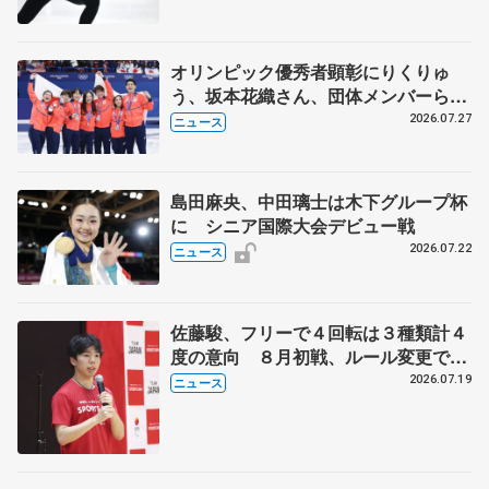
オリンピック優秀者顕彰にりくりゅ
う、坂本花織さん、団体メンバーら
8月7日に文科省が表彰式、ブルーノ・
2026.07.27
ニュース
マルコット、中野園子らコーチも
島田麻央、中田璃士は木下グループ杯
に シニア国際大会デビュー戦
2026.07.22
ニュース
佐藤駿、フリーで４回転は３種類計４
度の意向 ８月初戦、ルール変更で
「点数の出方確認したい」
2026.07.19
ニュース