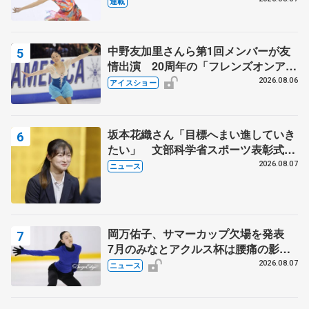
連載
中野友加里さんら第1回メンバーが友
情出演 20周年の「フレンズオンアイ
ス」 宮本賢二さん、有川梨絵さん、
2026.08.06
アイスショー
田村岳斗さんも
坂本花織さん「目標へまい進していき
たい」 文部科学省スポーツ表彰式で
代表謝辞
2026.08.07
ニュース
岡万佑子、サマーカップ欠場を発表
7月のみなとアクルス杯は腰痛の影響
で
2026.08.07
ニュース