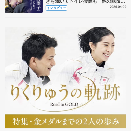
きを焼いてトイレ掃除も 他の競技に
も通用するという坂本花織の筋肉
2026.04.09
インタビュー