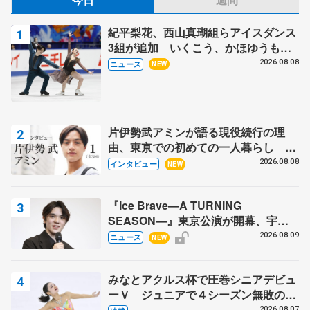
紀平梨花、西山真瑚組らアイスダンス
3組が追加 いくこう、かほゆうも、
木下グループ杯
2026.08.08
ニュース
NEW
片伊勢武アミンが語る現役続行の理
由、東京での初めての一人暮らし 注
目スケーターの「今」に迫る
2026.08.08
インタビュー
NEW
『Ice Brave―A TURNING
SEASON―』東京公演が開幕、宇野
昌磨の『Ice Brave』にかける思いを
2026.08.09
ニュース
NEW
知る記事 5選
みなとアクルス杯で圧巻シニアデビュ
ーＶ ジュニアで４シーズン無敗の島
田麻央
2026.08.07