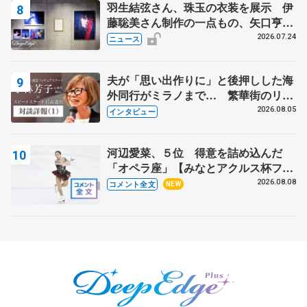
羽生結弦さん、珠玉の衣装を展示 伊
藤聡美さん制作の一点もの、矢口亨さ
んが撮影
2026.07.24
ニュース
夫が「思い出作りに」と後押しした海
外同行がミラノまで… 繁華街のリン
クでは不良のお兄さんも味方に 小林
2026.08.05
インタビュー
芳子さんが振り返るスケート人生
河辺愛菜、５位 得意を詰め込んだ
「オペラ座」【みなとアクルス杯フリ
ー】
2026.08.08
コメント全文
NEW