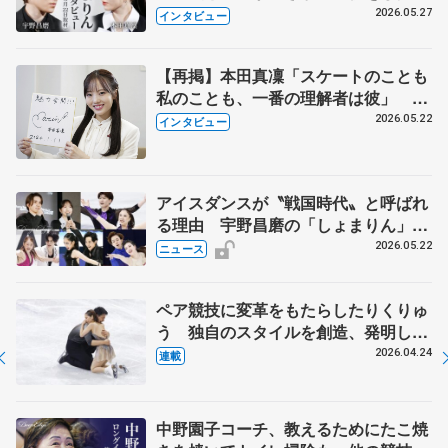
田真凜の覚悟
2026.05.27
インタビュー
【再掲】本田真凜「スケートのことも
私のことも、一番の理解者は彼」 引
退時の単独インタビューで語った競技
2026.05.22
インタビュー
人生や家族、恋人、これからの夢…
アイスダンスが〝戦国時代〟と呼ばれ
る理由 宇野昌磨の「しょまりん」ら
実力者が相次いで参戦 国内の競争激
2026.05.22
ニュース
化
ペア競技に変革をもたらしたりくりゅ
う 独自のスタイルを創造、発明した
【引退発表後②】
2026.04.24
連載
中野園子コーチ、教えるためにたこ焼