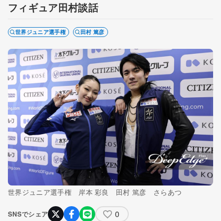
フィギュア田村談話
世界ジュニア選手権
田村 篤彦
世界ジュニア選手権 岸本 彩良 田村 篤彦 さらあつ
0
SNSでシェア