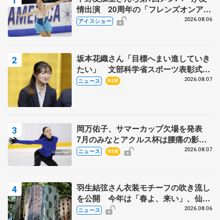
情出演 20周年の「フレンズオンアイ
ス」 宮本賢二さん、有川梨絵さん、
2026.08.06
アイスショー
田村岳斗さんも
坂本花織さん「目標へまい進していき
たい」 文部科学省スポーツ表彰式で
代表謝辞
2026.08.07
ニュース
NEW
岡万佑子、サマーカップ欠場を発表
7月のみなとアクルス杯は腰痛の影響
で
2026.08.07
ニュース
NEW
羽生結弦さん衣装モチーフの吹き流し
を公開 今年は「春よ、来い」、仙台
の瑞鳳殿
2026.08.06
ニュース