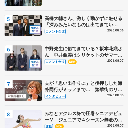
高橋大輔さん、激しく動かずに魅せる
「深みみたいなものは出てきてい
る？」 〝兄さん〟と慕うレジェンド
2026.08.06
コメント全文
野村忠宏さんと和気あいあい
中野先生に似てきている？坂本花織さ
ん 中井亜美はクリケットのサマーキ
ャンプに 島田麻央はたくさん試合に
2026.08.07
コメント全文
NEW
出て国際大会へ【文部科学省スポーツ
表彰式】
夫が「思い出作りに」と後押しした海
外同行がミラノまで… 繁華街のリン
クでは不良のお兄さんも味方に 小林
2026.08.05
インタビュー
芳子さんが振り返るスケート人生
みなとアクルス杯で圧巻シニアデビュ
ーＶ ジュニアで４シーズン無敗の島
田麻央
2026.08.07
連載
NEW