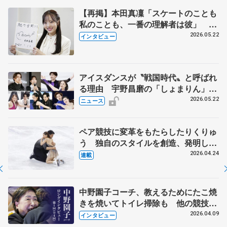
【再掲】本田真凜「スケートのことも
私のことも、一番の理解者は彼」 引
退時の単独インタビューで語った競技
2026.05.22
インタビュー
人生や家族、恋人、これからの夢…
アイスダンスが〝戦国時代〟と呼ばれ
る理由 宇野昌磨の「しょまりん」ら
実力者が相次いで参戦 国内の競争激
2026.05.22
ニュース
化
ペア競技に変革をもたらしたりくりゅ
う 独自のスタイルを創造、発明した
【引退発表後②】
2026.04.24
連載
中野園子コーチ、教えるためにたこ焼
きを焼いてトイレ掃除も 他の競技に
も通用するという坂本花織の筋肉
2026.04.09
インタビュー