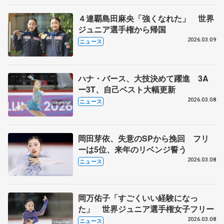
４連覇島田麻央「強くなれた」 世界
ジュニア選手権から帰国
2026.03.09
ニュース
ハナ・バース、大技決めて躍進 3A
ー3T、自己ベスト大幅更新
2026.03.08
ニュース
岡田芽依、失意のSPから挽回 フリ
ーは5位、来年のリベンジ誓う
2026.03.08
ニュース
岡万佑子「すごくいい経験になっ
た」 世界ジュニア選手権女子フリー
2026.03.08
ニュース