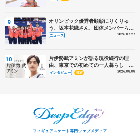
オリンピック優秀者顕彰にりくりゅ
う、坂本花織さん、団体メンバーら
8月7日に文科省が表彰式、ブルーノ・
2026.07.27
ニュース
マルコット、中野園子らコーチも
片伊勢武アミンが語る現役続行の理
由、東京での初めての一人暮らし 注
目スケーターの「今」に迫る
2026.08.08
インタビュー
NEW
フィギュアスケート専門ウェブメディア