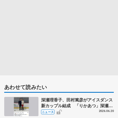
あわせて読みたい
深瀬理香子、田村篤彦がアイスダンス
新カップル結成 「りかあつ」深瀬は
シンクロからダンス再挑戦
2026.06.20
ニュース