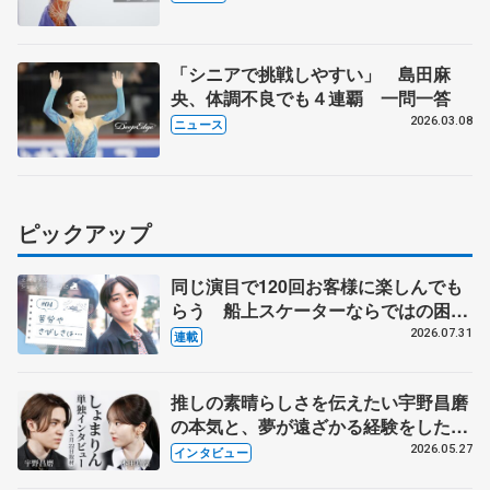
「シニアで挑戦しやすい」 島田麻
央、体調不良でも４連覇 一問一答
2026.03.08
ニュース
ピックアップ
同じ演目で120回お客様に楽しんでも
らう 船上スケーターならではの困難
とは 影響あったPIW前キャプテン松
2026.07.31
連載
永さんの存在
推しの素晴らしさを伝えたい宇野昌磨
の本気と、夢が遠ざかる経験をした本
田真凜の覚悟
2026.05.27
インタビュー