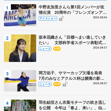
中野友加里さんら第1回メンバーが友
情出演 20周年の「フレンズオンアイ
ス」 宮本賢二さん、有川梨絵さん、
2026.08.06
アイスショー
田村岳斗さんも
坂本花織さん「目標へまい進していき
たい」 文部科学省スポーツ表彰式で
代表謝辞
2026.08.07
ニュース
NEW
岡万佑子、サマーカップ欠場を発表
7月のみなとアクルス杯は腰痛の影響
で
2026.08.07
ニュース
NEW
羽生結弦さん衣装モチーフの吹き流し
を公開 今年は「春よ、来い」、仙台