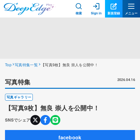
検索
Sign in
新規登録
メニュー
Top
写真特集一覧
【写真9枚】無良 崇人を公開中！
写真特集
2026.04.16
写真ギャラリー
【写真
9
枚】
無良 崇人
を公開中！
SNSでシェア
facebook