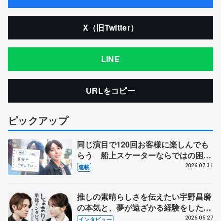
X（旧Twitter）
LINE
URLをコピー
ピックアップ
同じ演目で120回お客様に楽しんでも
らう 船上スケーターならではの困難
とは 影響あったPIW前キャプテン松
2026.07.31
連載
永さんの存在
推しの素晴らしさを伝えたい宇野昌磨
の本気と、夢が遠ざかる経験をした本
田真凜の覚悟
2026.05.27
インタビュー