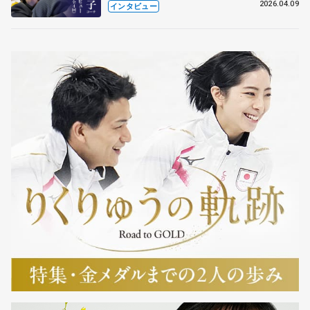
も通用するという坂本花織の筋肉
2026.04.09
インタビュー