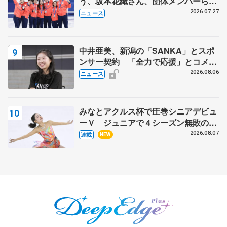
う、坂本花織さん、団体メンバーら
8月7日に文科省が表彰式、ブルーノ・
2026.07.27
ニュース
マルコット、中野園子らコーチも
中井亜美、新潟の「SANKA」とスポ
ンサー契約 「全力で応援」とコメン
ト
2026.08.06
ニュース
みなとアクルス杯で圧巻シニアデビュ
ーＶ ジュニアで４シーズン無敗の島
田麻央
2026.08.07
連載
NEW