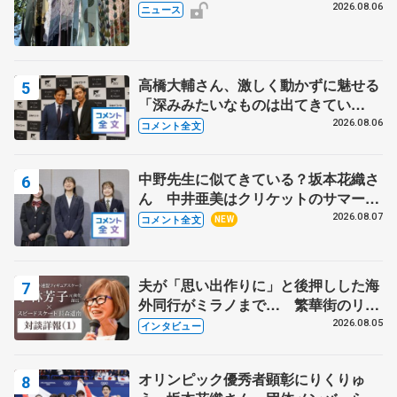
の瑞鳳殿
2026.08.06
ニュース
高橋大輔さん、激しく動かずに魅せる
「深みみたいなものは出てきてい
る？」 〝兄さん〟と慕うレジェンド
2026.08.06
コメント全文
野村忠宏さんと和気あいあい
中野先生に似てきている？坂本花織さ
ん 中井亜美はクリケットのサマーキ
ャンプに 島田麻央はたくさん試合に
2026.08.07
コメント全文
NEW
出て国際大会へ【文部科学省スポーツ
表彰式】
夫が「思い出作りに」と後押しした海
外同行がミラノまで… 繁華街のリン
クでは不良のお兄さんも味方に 小林
2026.08.05
インタビュー
芳子さんが振り返るスケート人生
オリンピック優秀者顕彰にりくりゅ