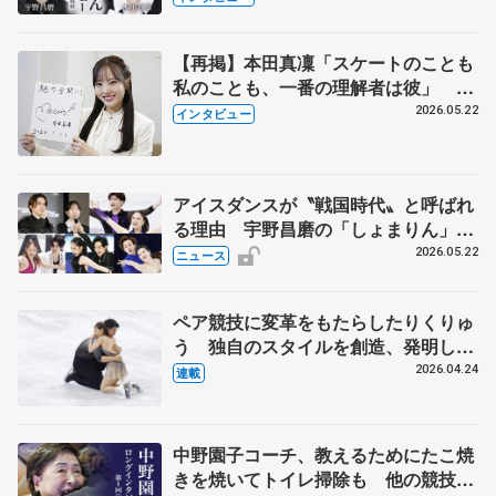
【再掲】本田真凜「スケートのことも
私のことも、一番の理解者は彼」 引
退時の単独インタビューで語った競技
2026.05.22
インタビュー
人生や家族、恋人、これからの夢…
アイスダンスが〝戦国時代〟と呼ばれ
る理由 宇野昌磨の「しょまりん」ら
実力者が相次いで参戦 国内の競争激
2026.05.22
ニュース
化
ペア競技に変革をもたらしたりくりゅ
う 独自のスタイルを創造、発明した
【引退発表後②】
2026.04.24
連載
中野園子コーチ、教えるためにたこ焼
きを焼いてトイレ掃除も 他の競技に