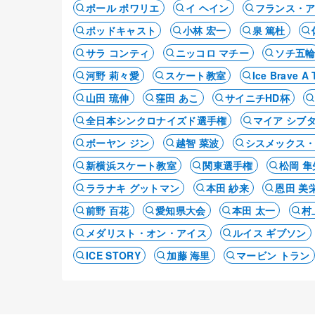
ポール ポワリエ
イ ヘイン
フランス・
ポッドキャスト
小林 宏一
泉 篤杜
サラ コンティ
ニッコロ マチー
ソチ五
河野 莉々愛
スケート教室
Ice Brave
山田 琉伸
窪田 あこ
サイニチHD杯
全日本シンクロナイズド選手権
マイア シブ
ボーヤン ジン
越智 菜波
シスメックス
新横浜スケート教室
関東選手権
松岡 隼
ララナキ グットマン
本田 紗来
恩田 美
前野 百花
愛知県大会
本田 太一
村
メダリスト・オン・アイス
ルイス ギブソン
ICE STORY
加藤 海里
マービン トラン