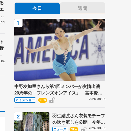
る
今日
週間
エ
プ
.11
ト
野
9
.06
中野友加里さんら第1回メンバーが友情出演
20周年の「フレンズオンアイス」 宮本賢二
さん、有川梨絵さん、田村岳斗さんも
2026.08.06
アイスショー
NEW
羽生結弦さん衣装モチーフ
の吹き流しを公開 今年は
「春よ、来い」、仙台の瑞
2026.08.06
ニュース
NEW