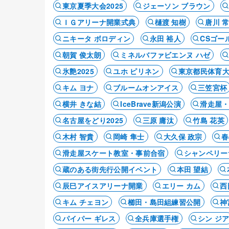
東京夏季大会2025
ジェーソン ブラウン
ＩＧアリーナ開業式典
樋渡 知樹
唐川 
ニキータ ボロディン
永田 裕人
CSゴー
朝賀 俊太朗
ミネルバファビエンヌ ハゼ
氷艶2025
ユホ ピリネン
東京都民体育
キム ヨナ
ブルームオンアイス
三笠宮杯
横井 きな結
IceBrave新潟公演
滑走屋
名古屋をどり2025
三原 庸汰
竹島 花英
木村 智貴
岡崎 隼士
大久保 政宗
春
滑走屋スケート教室・事前合宿
シャンペリー
蔵のある街先行公開イベント
本田 望結
辰巳アイスアリーナ開業
エリー カム
西
キム チェヨン
櫛田・島田組練習公開
神
パイパー ギレス
全兵庫選手権
シン ジ