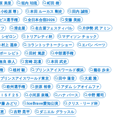
原 美里
垣内 珀琉
町田 樹
（小松原 尊）
本田 ルーカス 剛史
田内 誠悟
ビス選手権
全日本合宿2026
安藤 美姫
ロフ
滑走屋
名古屋フェスティバル
片伊勢 武 アミン
 シゼロン
トリアレティ杯
マディソン チョック
村上 遥奈
コラントッテトークショー
エバン ベーツ
ボー レビト
田村 篤彦
中部選手権
無良 崇人
宮崎 花凜
本田 武史
権
植村 駿
プリンスアイスワールド横浜
籠谷 歩未
プリンスアイスワールド東京
田中 蓮音
大庭 雅
欧州選手権
折原 裕香
アダム シアオイムファ
ＢＩＳＦ２５
小河原 泉颯
ハナ バース
中野 耀司
伊藤 みどり
IceBrave愛知公演
クリス・リード杯
 恵
吉野 晃平
ダニエル グラッスル