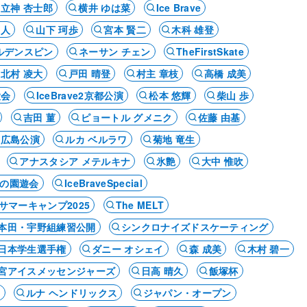
立神 杏士郎
横井 ゆは菜
Ice Brave
常人
山下 珂歩
宮本 賢二
木科 雄登
ルデンスピン
ネーサン チェン
TheFirstSkate
北村 凌大
戸田 晴登
村主 章枝
高橋 成美
大会
IceBrave2京都公演
松本 悠輝
柴山 歩
吉田 菫
ピョートル グメニク
佐藤 由基
・広島公演
ルカ ベルラワ
菊地 竜生
アナスタシア メテルキナ
氷艶
大中 惟吹
の園遊会
IceBraveSpecial
サマーキャンプ2025
The MELT
本田・宇野組練習公開
シンクロナイズドスケーティング
日本学生選手権
ダニー オシェイ
森 成美
木村 碧一
宮アイスメッセンジャーズ
日高 晴久
飯塚杯
ア
ルナ ヘンドリックス
ジャパン・オープン