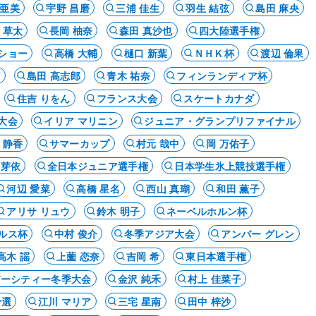
 亜美
宇野 昌磨
三浦 佳生
羽生 結弦
島田 麻央
 草太
長岡 柚奈
森田 真沙也
四大陸選手権
ショー
高橋 大輔
樋口 新葉
ＮＨＫ杯
渡辺 倫果
権
島田 高志郎
青木 祐奈
フィンランディア杯
住吉 りをん
フランス大会
スケートカナダ
大会
イリア マリニン
ジュニア・グランプリファイナル
 静香
サマーカップ
村元 哉中
岡 万佑子
 芽依
全日本ジュニア選手権
日本学生氷上競技選手権
河辺 愛菜
高橋 星名
西山 真瑚
和田 薫子
アリサ リュウ
鈴木 明子
ネーベルホルン杯
ルス杯
中村 俊介
冬季アジア大会
アンバー グレン
高木 謡
上薗 恋奈
吉岡 希
東日本選手権
バーシティー冬季大会
金沢 純禾
村上 佳菜子
予選
江川 マリア
三宅 星南
田中 梓沙