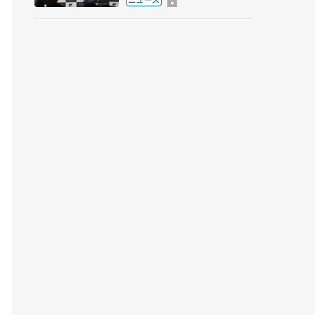
弟〟オリンピック3連覇の
野村忠宏さんと対談