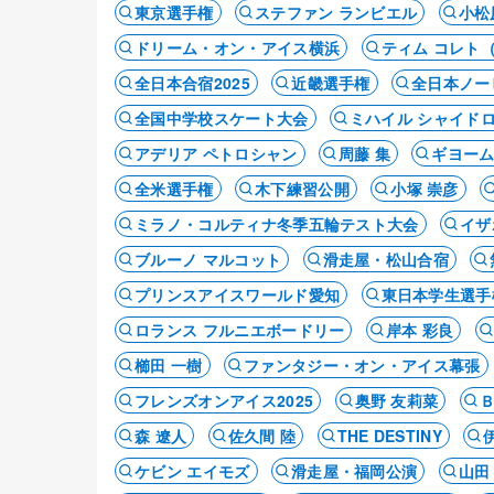
東京選手権
ステファン ランビエル
小松
ドリーム・オン・アイス横浜
ティム コレト
全日本合宿2025
近畿選手権
全日本ノー
全国中学校スケート大会
ミハイル シャイド
アデリア ペトロシャン
周藤 集
ギヨーム
全米選手権
木下練習公開
小塚 崇彦
ミラノ・コルティナ冬季五輪テスト大会
イザ
ブルーノ マルコット
滑走屋・松山合宿
プリンスアイスワールド愛知
東日本学生選手
ロランス フルニエボードリー
岸本 彩良
櫛田 一樹
ファンタジー・オン・アイス幕張
フレンズオンアイス2025
奥野 友莉菜
森 遼人
佐久間 陸
THE DESTINY
ケビン エイモズ
滑走屋・福岡公演
山田