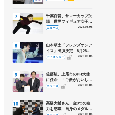
千葉百音、サマーカップ欠
場 世界フィギュア女子2
位
2026.08.05
ニュース
山本草太「フレンズオンア
イス」出演決定 8月28日
（金）2公演のみ 荒川静
2026.08.05
アイスショー
香さんプロデュース、20
周年のアイスショー
佐藤駿、上尾市のPR大使
に任命 「ご飯がおいし
く、住みやすいのが魅力」
2026.08.04
ニュース
高橋大輔さん、金3つの迫
力を感嘆 自身のメダルは
「どちらに？」 〝リス兄
2026.08.04
ニュース