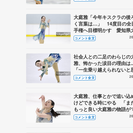
ます（笑）」【全日本フィ
女子SP】
大庭雅「今年キスクラの後
く言葉は…」 14度目の全
手権へ目標明かす 愛知県
手応え
20
コメント全文
社会人との二足のわらじの
雅、怖かった涙目の理由は.
「一生乗り越えられないと
ど、苦しみながら来た」 
20
コメント全文
本選手権女子SP】
大庭雅、仕事とかで追い込
けどできる時にやる 「ま
もっと良い大庭雅の物語が
んじゃ」 【中部選手権女
20
コメント全文
ー】