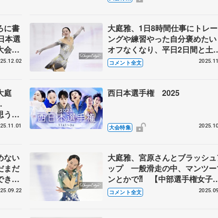
ギュア
ろに書
大庭雅、1日8時間仕事にトレー
日本選
ングや練習やった自分褒めた
大会で
オフなくなり、平日2日間と土
は氷に乗って全日本選手権出場
25.12.02
2025.11
コメント全文
へ 【西日本選手権女子フリー
大庭
西日本選手権 2025
..
思うけ
【西日
25.11.01
2025.10
大会特集
めない
大庭雅、宮原さんとブラッシュ
だまだ
ップ 一般滑走の中、マンツー
できる
ンとかで⁈ 【中部選手権女子
子フリ
SP】
25.09.22
2025.09
コメント全文