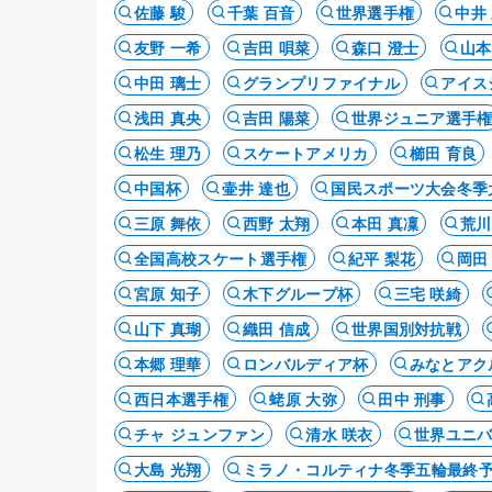
佐藤 駿
千葉 百音
世界選手権
中井
友野 一希
吉田 唄菜
森口 澄士
山本
中田 璃士
グランプリファイナル
アイス
浅田 真央
吉田 陽菜
世界ジュニア選手
松生 理乃
スケートアメリカ
櫛田 育良
中国杯
壷井 達也
国民スポーツ大会冬季
三原 舞依
西野 太翔
本田 真凜
荒川
全国高校スケート選手権
紀平 梨花
岡田
宮原 知子
木下グループ杯
三宅 咲綺
山下 真瑚
織田 信成
世界国別対抗戦
本郷 理華
ロンバルディア杯
みなとアク
西日本選手権
蛯原 大弥
田中 刑事
チャ ジュンファン
清水 咲衣
世界ユニ
大島 光翔
ミラノ・コルティナ冬季五輪最終