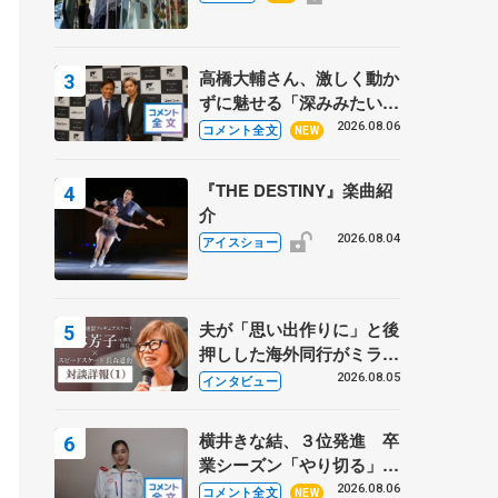
鳳殿
高橋大輔さん、激しく動か
ずに魅せる「深みみたいな
ものは出てきている？」
2026.08.06
コメント全文
NEW
〝兄さん〟と慕うレジェン
ド野村忠宏さんと和気あい
『THE DESTINY』楽曲紹
あい
介
2026.08.04
アイスショー
夫が「思い出作りに」と後
押しした海外同行がミラノ
まで… 繁華街のリンクで
2026.08.05
インタビュー
は不良のお兄さんも味方
に 小林芳子さんが振り返
横井きな結、３位発進 卒
るスケート人生
業シーズン「やり切る」
【みなとアクルス杯SP】
2026.08.06
コメント全文
NEW