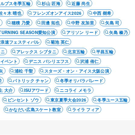
アルプス冬季五輪
杉山 匠海
近藤 尚生
佐々木 晴也
フレンズオンアイス2026
中西 樹希
輪
穂積 乃愛
田邊 拓也
中野 友加里
矢島 司
 A TURNING SEASON愛知公演
アリソン リード
矢島 榛乃
浪速フェスティバル
菊池 英仁
タニ
アレックス シブタニ
北京五輪
平昌五輪
・イベント
デニス バシリエフス
沢浦 侑仁
矢
浦松 千聖
スターズ・オン・アイス大阪公演
栄
パトリック チャン
冬季オリパラパレード
上 大介
ISUアワード
ニコライ メモラ
ビンセント ゾウ
東京夏季大会2026
冬季ユース五輪
かなだい広島スケート教室
ライラ フィア