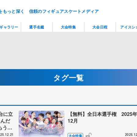
をもっと深く 信頼のフィギュアスケートメディア
ギャラリー
選手名鑑
大会特集
大会日程
アイスシ
タグ一覧
台に立
【無料】全日本選手権 2025
たんだ
12月
もう中
守って
25.12.21
2025.12
大会特集