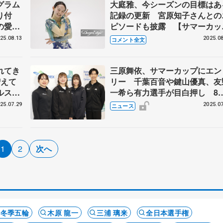
グラム
大庭雅、今シーズンの目標はあ
り付
記録の更新 宮原知子さんとの
の愛を
ピソードも披露 【サマーカッ
フリー
女子SP後】
25.08.13
2025.08
コメント全文
れてき
三原舞依、サマーカップにエン
増えて
リー 千葉百音や鍵山優真、友
ルス
一希ら有力選手が目白押し 8月
）
～12日に大津市で開催
25.07.29
2025.07
ニュース
1
2
次へ
ナ冬季五輪
木原 龍一
三浦 璃来
全日本選手権