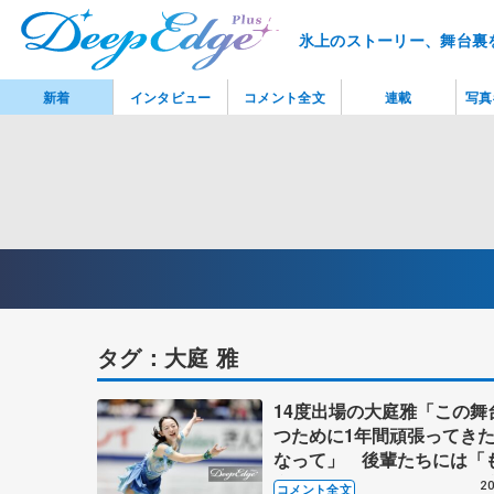
氷上のストーリー、舞台裏
新着
インタビュー
コメント全文
連載
写真
タグ：大庭 雅
14度出場の大庭雅「この舞
つために1年間頑張ってき
なって」 後輩たちには「
京生の母としてみんなを見
20
コメント全文