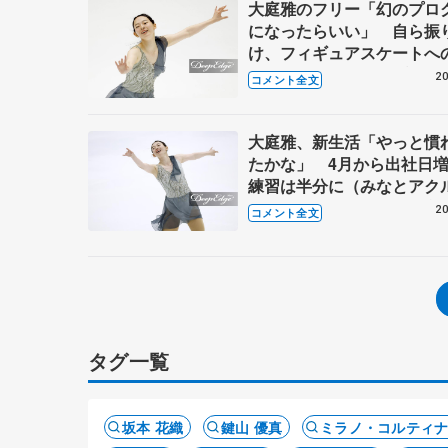
大庭雅のフリー「幻のプロ
になったらいい」 自ら振
け、フィギュアスケートへ
表現 【サマーカップ女子
20
コメント全文
後】
大庭雅、新生活「やっと慣
たかな」 4月から出社日
練習は半分に（みなとアク
杯・フリー後コメント全文
20
コメント全文
タグ一覧
坂本 花織
鍵山 優真
ミラノ・コルティ