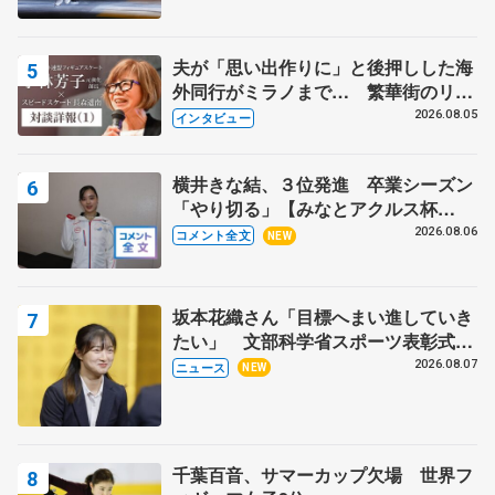
夫が「思い出作りに」と後押しした海
外同行がミラノまで… 繁華街のリン
クでは不良のお兄さんも味方に 小林
2026.08.05
インタビュー
芳子さんが振り返るスケート人生
横井きな結、３位発進 卒業シーズン
「やり切る」【みなとアクルス杯
SP】
2026.08.06
コメント全文
NEW
坂本花織さん「目標へまい進していき
たい」 文部科学省スポーツ表彰式で
代表謝辞
2026.08.07
ニュース
NEW
千葉百音、サマーカップ欠場 世界フ