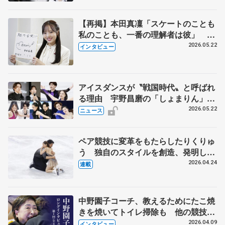
【再掲】本田真凜「スケートのことも
私のことも、一番の理解者は彼」 引
退時の単独インタビューで語った競技
2026.05.22
インタビュー
人生や家族、恋人、これからの夢…
アイスダンスが〝戦国時代〟と呼ばれ
る理由 宇野昌磨の「しょまりん」ら
実力者が相次いで参戦 国内の競争激
2026.05.22
ニュース
化
ペア競技に変革をもたらしたりくりゅ
う 独自のスタイルを創造、発明した
【引退発表後②】
2026.04.24
連載
中野園子コーチ、教えるためにたこ焼
きを焼いてトイレ掃除も 他の競技に
も通用するという坂本花織の筋肉
2026.04.09
インタビュー