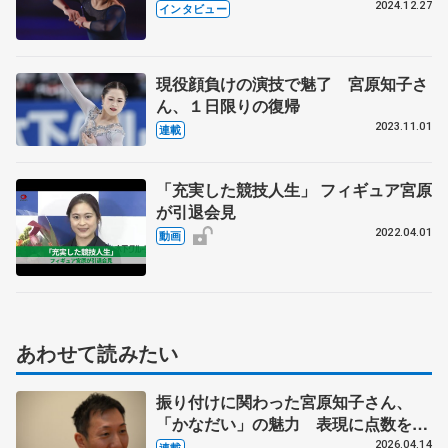
ター、解説者、振付師 新たな挑戦と
2024.12.27
インタビュー
将来の夢
現役顔負けの演技で魅了 宮原知子さ
ん、１日限りの復帰
2023.11.01
連載
「充実した競技人生」 フィギュア宮原
が引退会見
2022.04.01
動画
あわせて読みたい
振り付けに関わった宮原知子さん、
「かなだい」の魅力 表現に点数をつ
ける難しさとは? ダンサーで振付家
2026.04.14
連載