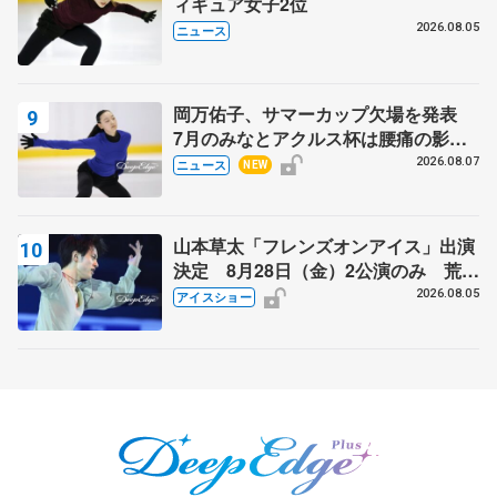
ィギュア女子2位
2026.08.05
ニュース
岡万佑子、サマーカップ欠場を発表
7月のみなとアクルス杯は腰痛の影響
で
2026.08.07
ニュース
NEW
山本草太「フレンズオンアイス」出演
決定 8月28日（金）2公演のみ 荒川
静香さんプロデュース、20周年のアイ
2026.08.05
アイスショー
スショー