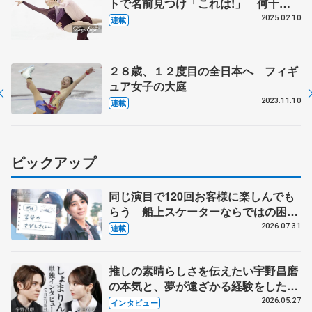
トで名前見つけ「これは!」 何十回
と説得重ねてカナダへ 「あずしん」誕
2025.02.10
連載
生秘話
２８歳、１２度目の全日本へ フィギ
ュア女子の大庭
2023.11.10
連載
ピックアップ
同じ演目で120回お客様に楽しんでも
らう 船上スケーターならではの困難
とは 影響あったPIW前キャプテン松
2026.07.31
連載
永さんの存在
推しの素晴らしさを伝えたい宇野昌磨
の本気と、夢が遠ざかる経験をした本
田真凜の覚悟
2026.05.27
インタビュー