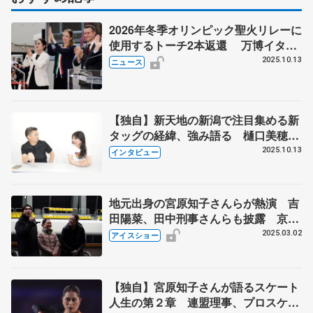
2026年冬季オリンピック聖火リレーに
使用するトーチ2本返還 万博イタリ
ア館で閉館式典にコストナーさんや宮
2025.10.13
ニュース
原知子さん
【独自】新天地の新潟で注目集める新
タッグの経緯、強み語る 樋口美穂子
コーチは表現、田村岳斗コーチはジャ
2025.10.13
インタビュー
ンプ 宇野昌磨さんや宮原知子さんの
ように「夢中になれる選手を」
地元出身の宮原知子さんらが熱演 吉
田陽菜、田中刑事さんらも披露 京都
フィギュアスケートフェスティバル
2025.03.02
アイスショー
【独自】宮原知子さんが語るスケート
人生の第２章 連盟理事、プロスケー