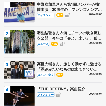
中野友加里さんら第1回メンバーが友
情出演 20周年の「フレンズオンアイ
ス」 宮本賢二さん、有川梨絵さん、
2026.08.06
アイスショー
NEW
田村岳斗さんも
羽生結弦さん衣装モチーフの吹き流し
を公開 今年は「春よ、来い」、仙台
の瑞鳳殿
2026.08.06
ニュース
NEW
高橋大輔さん、激しく動かずに魅せる
「深みみたいなものは出てきてい
る？」 〝兄さん〟と慕うレジェンド
2026.08.06
コメント全文
NEW
野村忠宏さんと和気あいあい
『THE DESTINY』楽曲紹介
2026.08.04
アイスショー