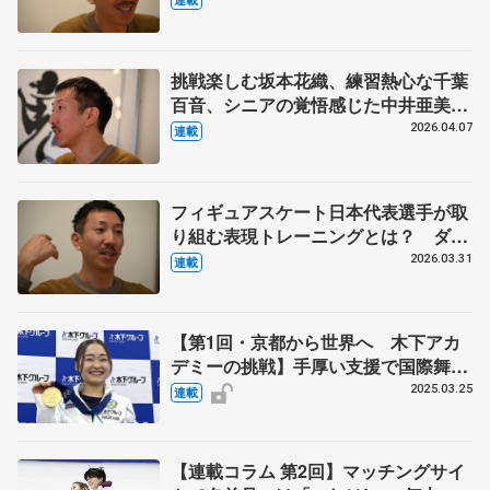
の小㞍健太さんの提案 【下】
挑戦楽しむ坂本花織、練習熱心な千葉
百音、シニアの覚悟感じた中井亜美
ダンサー、振付家の小㞍健太さんが見
2026.04.07
連載
た選手の姿 【中】
フィギュアスケート日本代表選手が取
り組む表現トレーニングとは？ ダン
サー、振付家の小㞍健太さんが伝えた
2026.03.31
連載
いこと 【上】
【第1回・京都から世界へ 木下アカ
デミーの挑戦】手厚い支援で国際舞台
へ羽ばたけ カップル種目含め育成・
2025.03.25
連載
強化拠点に 「フィギュアの未来支え
るための使命」
【連載コラム 第2回】マッチングサイ