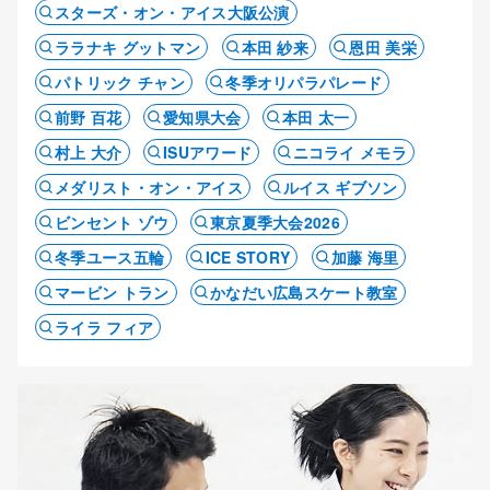
スターズ・オン・アイス大阪公演
ララナキ グットマン
本田 紗来
恩田 美栄
パトリック チャン
冬季オリパラパレード
前野 百花
愛知県大会
本田 太一
村上 大介
ISUアワード
ニコライ メモラ
メダリスト・オン・アイス
ルイス ギブソン
ビンセント ゾウ
東京夏季大会2026
冬季ユース五輪
ICE STORY
加藤 海里
マービン トラン
かなだい広島スケート教室
ライラ フィア