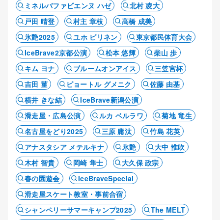
ミネルバファビエンヌ ハゼ
北村 凌大
戸田 晴登
村主 章枝
高橋 成美
氷艶2025
ユホ ピリネン
東京都民体育大会
IceBrave2京都公演
松本 悠輝
柴山 歩
キム ヨナ
ブルームオンアイス
三笠宮杯
吉田 菫
ピョートル グメニク
佐藤 由基
横井 きな結
IceBrave新潟公演
滑走屋・広島公演
ルカ ベルラワ
菊地 竜生
名古屋をどり2025
三原 庸汰
竹島 花英
アナスタシア メテルキナ
氷艶
大中 惟吹
木村 智貴
岡崎 隼士
大久保 政宗
春の園遊会
IceBraveSpecial
滑走屋スケート教室・事前合宿
シャンペリーサマーキャンプ2025
The MELT