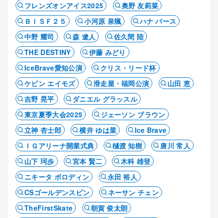
フレンズオンアイス2025
奥野 友莉菜
ＢＩＳＦ２５
小河原 泉颯
ハナ バース
中野 耀司
森 遼人
佐久間 陸
THE DESTINY
伊藤 みどり
IceBrave愛知公演
クリス・リード杯
ケビン エイモズ
滑走屋・福岡公演
山田 恵
吉野 晃平
ダニエル グラッスル
東京夏季大会2025
ジェーソン ブラウン
立神 杏士郎
横井 ゆは菜
Ice Brave
ＩＧアリーナ開業式典
樋渡 知樹
唐川 常人
山下 珂歩
宮本 賢二
木科 雄登
ニキータ ボロディン
永田 裕人
CSゴールデンスピン
ネーサン チェン
TheFirstSkate
朝賀 俊太朗