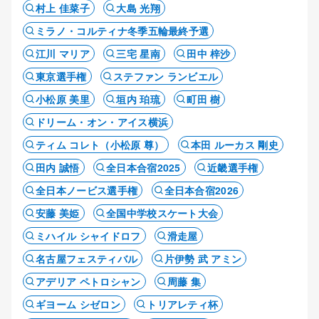
村上 佳菜子
大島 光翔
ミラノ・コルティナ冬季五輪最終予選
江川 マリア
三宅 星南
田中 梓沙
東京選手権
ステファン ランビエル
小松原 美里
垣内 珀琉
町田 樹
ドリーム・オン・アイス横浜
ティム コレト（小松原 尊）
本田 ルーカス 剛史
田内 誠悟
全日本合宿2025
近畿選手権
全日本ノービス選手権
全日本合宿2026
安藤 美姫
全国中学校スケート大会
ミハイル シャイドロフ
滑走屋
名古屋フェスティバル
片伊勢 武 アミン
アデリア ペトロシャン
周藤 集
ギヨーム シゼロン
トリアレティ杯