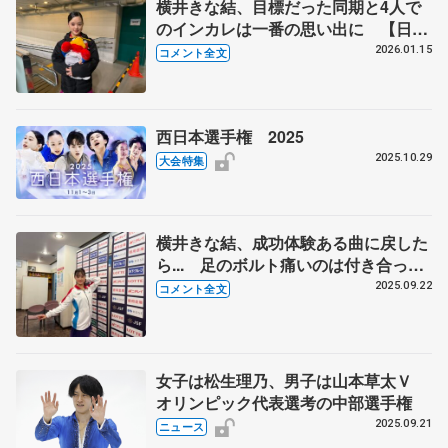
横井きな結、目標だった同期と4人で
のインカレは一番の思い出に 【日本
学生氷上競技選手権・女子SP】
2026.01.15
コメント全文
西日本選手権 2025
2025.10.29
大会特集
横井きな結、成功体験ある曲に戻した
ら... 足のボルト痛いのは付き合って
いくもの 【中部選手権女子フリー】
2025.09.22
コメント全文
女子は松生理乃、男子は山本草太Ｖ
オリンピック代表選考の中部選手権
2025.09.21
ニュース