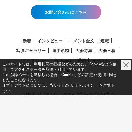
お問い合わせはこちら
新着
インタビュー
コメント全文
連載
写真ギャラリー
選手名鑑
大会特集
大会日程
アイスショー
Podcast
動画
イベント
このサイトでは、利用状況の把握などのために、Cookieなどを使
用してアクセスデータを取得・利用しています。
選手支援
これ以降ページを遷移した場合、Cookieなどの設定や使用に同意
したことになります。
オプトアウトについては、当サイトの
サイトポリシー
をご覧下
さい。
このサイトについて
メディア立ち上げへの想い
サイトポリシー
利用規約
利用者情報の外部送信について
特定商取引法に基づく表示について
Deep Edge
一般社団法人共同通信社