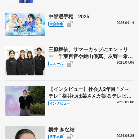
中部選手権 2025
2025.09.19
大会特集
三原舞依、サマーカップにエントリ
ー 千葉百音や鍵山優真、友野一希ら
有力選手が目白押し 8月9～12日に大
2025.07.06
ニュース
津市で開催
【インタビュー】社会人2年目 “メ～
テレ” 横井ゆは菜さんが語るテレビ局
員のやりがい 「フィギュアスケート
2025.02.08
インタビュー
の面白さを一人でも多くの人に」 ア
ニメ『メダリスト』の裏話、引退決断
の秘話も
横井 きな結
2024.08.28
選手名鑑