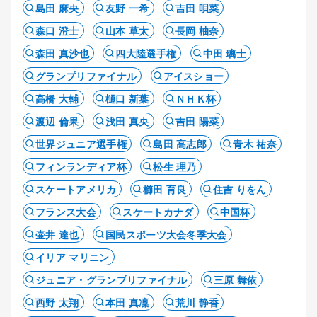
島田 麻央
友野 一希
吉田 唄菜
森口 澄士
山本 草太
長岡 柚奈
森田 真沙也
四大陸選手権
中田 璃士
グランプリファイナル
アイスショー
高橋 大輔
樋口 新葉
ＮＨＫ杯
渡辺 倫果
浅田 真央
吉田 陽菜
世界ジュニア選手権
島田 高志郎
青木 祐奈
フィンランディア杯
松生 理乃
スケートアメリカ
櫛田 育良
住吉 りをん
フランス大会
スケートカナダ
中国杯
壷井 達也
国民スポーツ大会冬季大会
イリア マリニン
ジュニア・グランプリファイナル
三原 舞依
西野 太翔
本田 真凜
荒川 静香