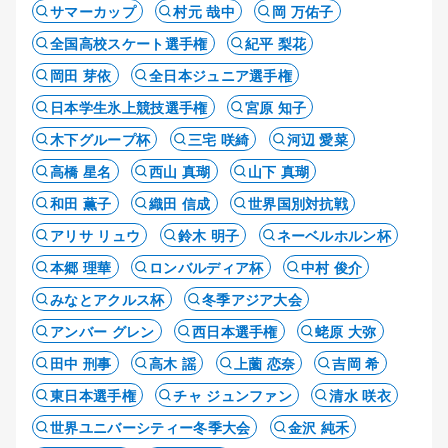
サマーカップ
村元 哉中
岡 万佑子
全国高校スケート選手権
紀平 梨花
岡田 芽依
全日本ジュニア選手権
日本学生氷上競技選手権
宮原 知子
木下グループ杯
三宅 咲綺
河辺 愛菜
高橋 星名
西山 真瑚
山下 真瑚
和田 薫子
織田 信成
世界国別対抗戦
アリサ リュウ
鈴木 明子
ネーベルホルン杯
本郷 理華
ロンバルディア杯
中村 俊介
みなとアクルス杯
冬季アジア大会
アンバー グレン
西日本選手権
蛯原 大弥
田中 刑事
高木 謡
上薗 恋奈
吉岡 希
東日本選手権
チャ ジュンファン
清水 咲衣
世界ユニバーシティー冬季大会
金沢 純禾