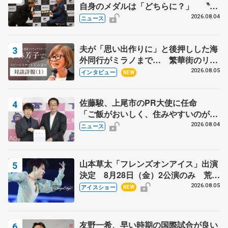
自身のメダルは「どちらに？」 〝リ
ス兄弟〟オリンピック3連覇の野村忠
2026.08.04
ニュース
宏さんと対談
夫が「思い出作りに」と後押しした海
外同行がミラノまで… 繁華街のリン
クでは不良のお兄さんも味方に 小林
2026.08.05
インタビュー
NEW
芳子さんが振り返るスケート人生
佐藤駿、上尾市のPR大使に任命
「ご飯がおいしく、住みやすいのが魅
力」
2026.08.04
ニュース
山本草太「フレンズオンアイス」出演
決定 8月28日（金）2公演のみ 荒川
静香さんプロデュース、20周年のアイ
2026.08.05
アイスショー
NEW
スショー
友野一希、早い時期の国際試合が良い