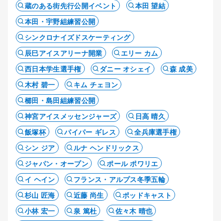
蔵のある街先行公開イベント
本田 望結
本田・宇野組練習公開
シンクロナイズドスケーティング
辰巳アイスアリーナ開業
エリー カム
西日本学生選手権
ダニー オシェイ
森 成美
木村 碧一
キム チェヨン
櫛田・島田組練習公開
神宮アイスメッセンジャーズ
日高 晴久
飯塚杯
パイパー ギレス
全兵庫選手権
シン ジア
ルナ ヘンドリックス
ジャパン・オープン
ポール ポワリエ
イ ヘイン
フランス・アルプス冬季五輪
杉山 匠海
近藤 尚生
ポッドキャスト
小林 宏一
泉 篤杜
佐々木 晴也