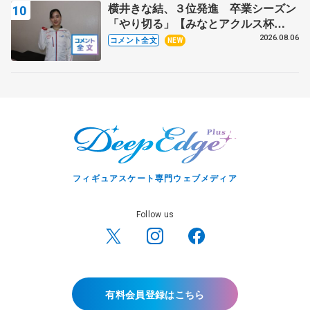
横井きな結、３位発進 卒業シーズン
「やり切る」【みなとアクルス杯
SP】
2026.08.06
コメント全文
NEW
フィギュアスケート専門ウェブメディア
Follow us
有料会員登録はこちら