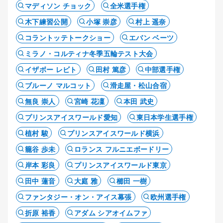
マディソン チョック
全米選手権
木下練習公開
小塚 崇彦
村上 遥奈
コラントッテトークショー
エバン ベーツ
ミラノ・コルティナ冬季五輪テスト大会
イザボー レビト
田村 篤彦
中部選手権
ブルーノ マルコット
滑走屋・松山合宿
無良 崇人
宮崎 花凜
本田 武史
プリンスアイスワールド愛知
東日本学生選手権
植村 駿
プリンスアイスワールド横浜
籠谷 歩未
ロランス フルニエボードリー
岸本 彩良
プリンスアイスワールド東京
田中 蓮音
大庭 雅
櫛田 一樹
ファンタジー・オン・アイス幕張
欧州選手権
折原 裕香
アダム シアオイムファ