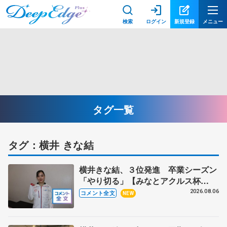
検索
ログイン
新規登録
メニュー
タグ一覧
タグ：横井 きな結
横井きな結、３位発進 卒業シーズン
「やり切る」【みなとアクルス杯
SP】
2026.08.06
コメント全文
NEW