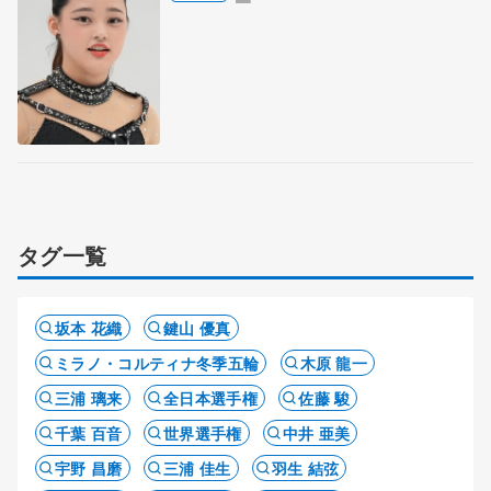
タグ一覧
坂本 花織
鍵山 優真
ミラノ・コルティナ冬季五輪
木原 龍一
三浦 璃来
全日本選手権
佐藤 駿
千葉 百音
世界選手権
中井 亜美
宇野 昌磨
三浦 佳生
羽生 結弦