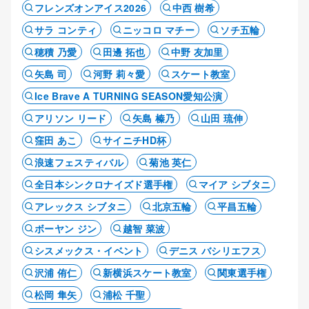
フレンズオンアイス2026
中西 樹希
サラ コンティ
ニッコロ マチー
ソチ五輪
穂積 乃愛
田邊 拓也
中野 友加里
矢島 司
河野 莉々愛
スケート教室
Ice Brave A TURNING SEASON愛知公演
アリソン リード
矢島 榛乃
山田 琉伸
窪田 あこ
サイニチHD杯
浪速フェスティバル
菊池 英仁
全日本シンクロナイズド選手権
マイア シブタニ
アレックス シブタニ
北京五輪
平昌五輪
ボーヤン ジン
越智 菜波
シスメックス・イベント
デニス バシリエフス
沢浦 侑仁
新横浜スケート教室
関東選手権
松岡 隼矢
浦松 千聖