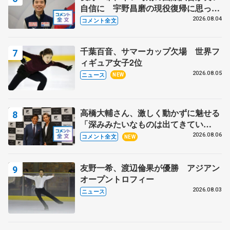
自信に 宇野昌磨の現役復帰に思って
いること 【アジアンオープントロフ
2026.08.04
コメント全文
ィーフリー】
千葉百音、サマーカップ欠場 世界フ
ィギュア女子2位
2026.08.05
ニュース
NEW
高橋大輔さん、激しく動かずに魅せる
「深みみたいなものは出てきてい
る？」 〝兄さん〟と慕うレジェンド
2026.08.06
コメント全文
NEW
野村忠宏さんと和気あいあい
友野一希、渡辺倫果が優勝 アジアン
オープントロフィー
2026.08.03
ニュース