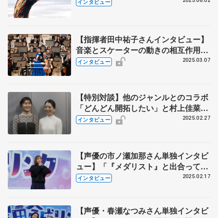
そ醍醐味」 町田樹さん、単独インタ
2025.06.02
インタビュー
ビュー・2回続きの（上）
【指揮者田中祐子さんインタビュー】
音楽とスケーターの動きの相互作用で
生まれる魅力…チャレンジングな曲選
2025.03.07
インタビュー
びにも感動 ～村上佳菜子のフィギュ
アスケート音楽会～
【特別対談】他のジャンルとのコラボ
「どんどん開拓したい」と村上佳菜子
さん 鈴木明子さんは「音楽とともに
2025.02.27
インタビュー
あるのがフィギュアの魅力」 ～村上
佳菜子のフィギュアスケート音楽会～
【声優の市ノ瀬加那さん単独インタビ
ュー】「『メダリスト』と出合って、
小・中学生に戻りたい」と思った理
2025.02.17
インタビュー
由 アフレコ現場で緊張がほぐされ
た、夜鷹純役・内田雄馬さんの笑顔
【声優・春瀬なつみさん単独インタビ