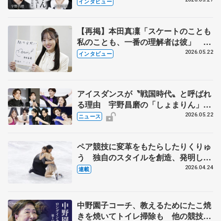
田真凜の覚悟
インタビュー
【再掲】本田真凜「スケートのことも
私のことも、一番の理解者は彼」 引
退時の単独インタビューで語った競技
2026.05.22
インタビュー
人生や家族、恋人、これからの夢…
アイスダンスが〝戦国時代〟と呼ばれ
る理由 宇野昌磨の「しょまりん」ら
実力者が相次いで参戦 国内の競争激
2026.05.22
ニュース
化
ペア競技に変革をもたらしたりくりゅ
う 独自のスタイルを創造、発明した
【引退発表後②】
2026.04.24
連載
中野園子コーチ、教えるためにたこ焼
きを焼いてトイレ掃除も 他の競技に