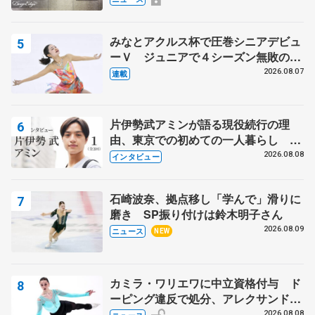
みなとアクルス杯で圧巻シニアデビュ
ーＶ ジュニアで４シーズン無敗の島
田麻央
2026.08.07
連載
片伊勢武アミンが語る現役続行の理
由、東京での初めての一人暮らし 注
目スケーターの「今」に迫る
2026.08.08
インタビュー
石崎波奈、拠点移し「学んで」滑りに
磨き SP振り付けは鈴木明子さん
2026.08.09
ニュース
NEW
カミラ・ワリエワに中立資格付与 ド
ーピング違反で処分、アレクサンド
ラ・イグナトワも
2026.08.08