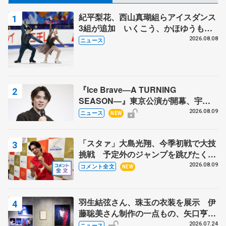
紀平梨花、西山真瑚組らアイスダンス
3組が追加 いくこう、かほゆうも、
木下グループ杯
2026.08.08
ニュース
『Ice Brave―A TURNING
SEASON―』東京公演が開幕、宇野
昌磨の『Ice Brave』にかける思いを
2026.08.09
ニュース
NEW
知る記事 5選
「スタァ」大島光翔、今季初戦で大技
挑戦 予定外のジャンプを跳びたくな
った理由とは… 【関東サマートロフ
2026.08.09
コメント全文
NEW
ィー男子ショート】
羽生結弦さん、珠玉の衣装を展示 伊
藤聡美さん制作の一点もの、矢口亨さ
んが撮影
2026.07.24
ニュース