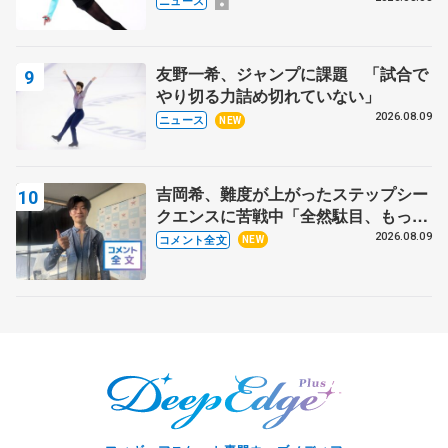
ニュース
友野一希、ジャンプに課題 「試合で
やり切る力詰め切れていない」
2026.08.09
ニュース
NEW
吉岡希、難度が上がったステップシー
クエンスに苦戦中「全然駄目、もっと
いいエッジで踏めるようにしたいな」
2026.08.09
コメント全文
NEW
【サマーカップ男子SP】