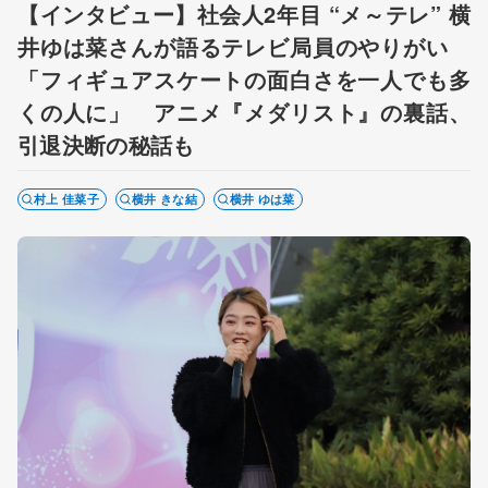
【インタビュー】社会人2年目 “メ～テレ” 横
井ゆは菜さんが語るテレビ局員のやりがい
「フィギュアスケートの面白さを一人でも多
くの人に」 アニメ『メダリスト』の裏話、
引退決断の秘話も
村上 佳菜子
横井 きな結
横井 ゆは菜