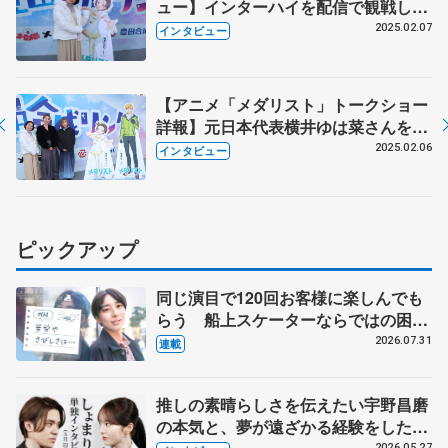
ュー】インターハイを配信で観戦し、
地元香川の選手の活躍に興奮！ 推し
2025.02.07
インタビュー
は櫛田育良、「ギャップがすごすぎ
て、一気にとりこに」
【アニメ「メダリスト」トークショー
詳報】元日本代表横井ゆは菜さんを驚
かせた いのり役春瀬さんの「スケー
2025.02.06
インタビュー
トオタク」ぶり、「街の人の声が…」
光役市ノ瀬さんが抱える声優の職業病
とは
ピックアップ
同じ演目で120回お客様に楽しんでも
らう 船上スケーターならではの困難
とは 影響あったPIW前キャプテン松
2026.07.31
連載
永さんの存在
推しの素晴らしさを伝えたい宇野昌磨
の本気と、夢が遠ざかる経験をした本
2026.05.27