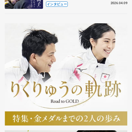
も通用するという坂本花織の筋肉
2026.04.09
インタビュー