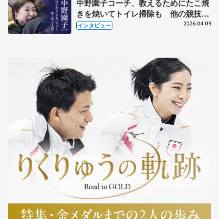
中野園子コーチ、教えるためにたこ焼
きを焼いてトイレ掃除も 他の競技に
も通用するという坂本花織の筋肉
2026.04.09
インタビュー