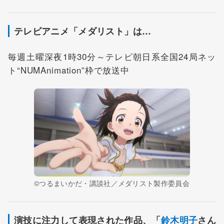
テレビアニメ「メダリスト」は…
毎週土曜深夜1時30分～テレビ朝日系全国24局ネッ
ト“NUMAnimation”枠で放送中
©つるまいかだ・講談社／メダリスト製作委員会
演技に注力して表現された作品、「
鈴木明子
さん