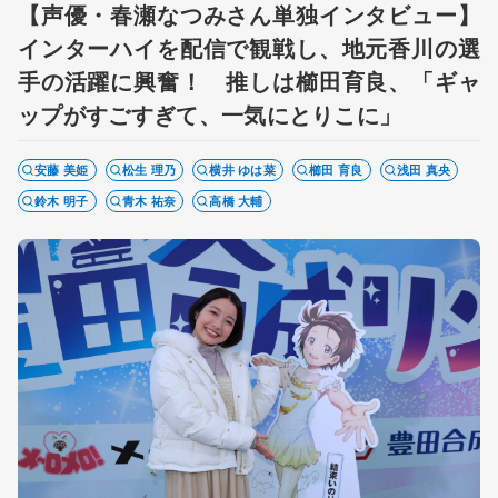
【声優・春瀬なつみさん単独インタビュー】
インターハイを配信で観戦し、地元香川の選
手の活躍に興奮！ 推しは櫛田育良、「ギャ
ップがすごすぎて、一気にとりこに」
安藤 美姫
松生 理乃
横井 ゆは菜
櫛田 育良
浅田 真央
鈴木 明子
青木 祐奈
高橋 大輔