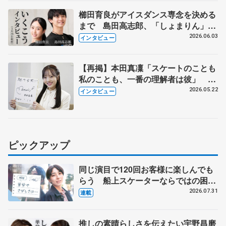
櫛田育良がアイスダンス専念を決める
まで 島田高志郎、「しょまりん」復
帰で思ったこと
2026.06.03
インタビュー
【再掲】本田真凜「スケートのことも
私のことも、一番の理解者は彼」 引
退時の単独インタビューで語った競技
2026.05.22
インタビュー
人生や家族、恋人、これからの夢…
ピックアップ
同じ演目で120回お客様に楽しんでも
らう 船上スケーターならではの困難
とは 影響あったPIW前キャプテン松
2026.07.31
連載
永さんの存在
推しの素晴らしさを伝えたい宇野昌磨