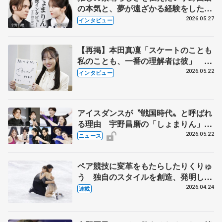
の本気と、夢が遠ざかる経験をした本
田真凜の覚悟
2026.05.27
インタビュー
【再掲】本田真凜「スケートのことも
私のことも、一番の理解者は彼」 引
退時の単独インタビューで語った競技
2026.05.22
インタビュー
人生や家族、恋人、これからの夢…
アイスダンスが〝戦国時代〟と呼ばれ
る理由 宇野昌磨の「しょまりん」ら
実力者が相次いで参戦 国内の競争激
2026.05.22
ニュース
化
ペア競技に変革をもたらしたりくりゅ
う 独自のスタイルを創造、発明した
【引退発表後②】
2026.04.24
連載