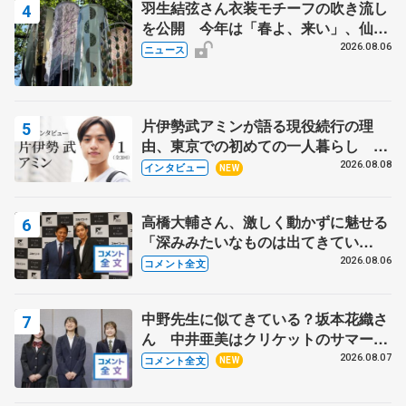
羽生結弦さん衣装モチーフの吹き流し
を公開 今年は「春よ、来い」、仙台
の瑞鳳殿
2026.08.06
ニュース
片伊勢武アミンが語る現役続行の理
由、東京での初めての一人暮らし 注
目スケーターの「今」に迫る
2026.08.08
インタビュー
NEW
高橋大輔さん、激しく動かずに魅せる
「深みみたいなものは出てきてい
る？」 〝兄さん〟と慕うレジェンド
2026.08.06
コメント全文
野村忠宏さんと和気あいあい
中野先生に似てきている？坂本花織さ
ん 中井亜美はクリケットのサマーキ
ャンプに 島田麻央はたくさん試合に
2026.08.07
コメント全文
NEW
出て国際大会へ【文部科学省スポーツ
表彰式】