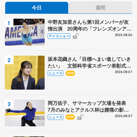
今日
週間
中野友加里さんら第1回メンバーが友
情出演 20周年の「フレンズオンアイ
ス」 宮本賢二さん、有川梨絵さん、
2026.08.06
アイスショー
田村岳斗さんも
坂本花織さん「目標へまい進していき
たい」 文部科学省スポーツ表彰式で
代表謝辞
2026.08.07
ニュース
NEW
岡万佑子、サマーカップ欠場を発表
7月のみなとアクルス杯は腰痛の影響
で
2026.08.07
ニュース
NEW