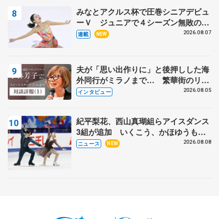
みなとアクルス杯で圧巻シニアデビュ
ーＶ ジュニアで４シーズン無敗の島
田麻央
2026.08.07
連載
NEW
夫が「思い出作りに」と後押しした海
外同行がミラノまで… 繁華街のリン
クでは不良のお兄さんも味方に 小林
2026.08.05
インタビュー
芳子さんが振り返るスケート人生
紀平梨花、西山真瑚組らアイスダンス
3組が追加 いくこう、かほゆうも、
木下グループ杯
2026.08.08
ニュース
NEW