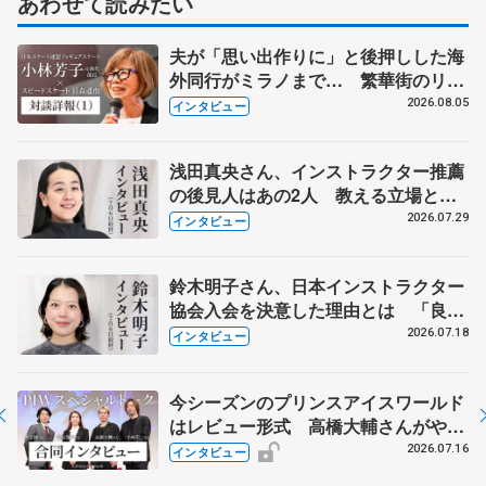
あわせて読みたい
夫が「思い出作りに」と後押しした海
外同行がミラノまで… 繁華街のリン
クでは不良のお兄さんも味方に 小林
2026.08.05
インタビュー
芳子さんが振り返るスケート人生
浅田真央さん、インストラクター推薦
の後見人はあの2人 教える立場とし
て子どもたちに伝えていることは...
2026.07.29
インタビュー
鈴木明子さん、日本インストラクター
協会入会を決意した理由とは 「良き
仲間」への思いも語る
2026.07.18
インタビュー
今シーズンのプリンスアイスワールド
はレビュー形式 高橋大輔さんがやっ
てみるなら、歌、ダンス、コント...？
2026.07.16
インタビュー