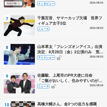
クでは不良のお兄さんも味方に 小林
2026.08.05
インタビュー
芳子さんが振り返るスケート人生
千葉百音、サマーカップ欠場 世界フ
ィギュア女子2位
2026.08.05
ニュース
山本草太「フレンズオンアイス」出演
決定 8月28日（金）2公演のみ 荒川
静香さんプロデュース、20周年のアイ
2026.08.05
アイスショー
スショー
佐藤駿、上尾市のPR大使に任命
「ご飯がおいしく、住みやすいのが魅
力」
2026.08.04
ニュース
高橋大輔さん、金3つの迫力を感嘆