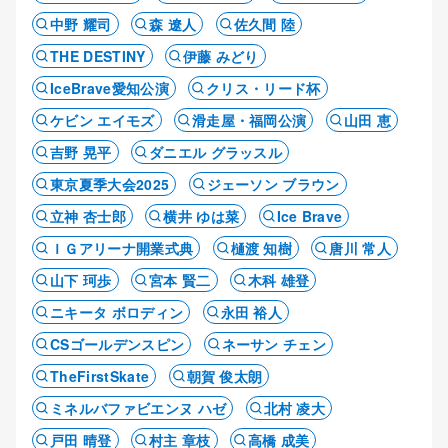
中野 耀司
森 遼人
佐久間 陸
THE DESTINY
伊藤 みどり
IceBrave愛知公演
クリス・リード杯
ケビン エイモズ
滑走屋・福岡公演
山田 恵
吉野 晃平
ダニエル グラッスル
東京夏季大会2025
ジェーソン ブラウン
立神 杏士郎
横井 ゆは菜
Ice Brave
ＩＧアリーナ開業式典
樋渡 知樹
唐川 常人
山下 珂歩
宮本 賢二
木科 雄登
ニキータ ボロディン
永田 裕人
CSゴールデンスピン
ネーサン チェン
TheFirstSkate
朝賀 俊太朗
ミネルバファビエンヌ ハゼ
北村 凌大
戸田 晴登
村主 章枝
高橋 成美