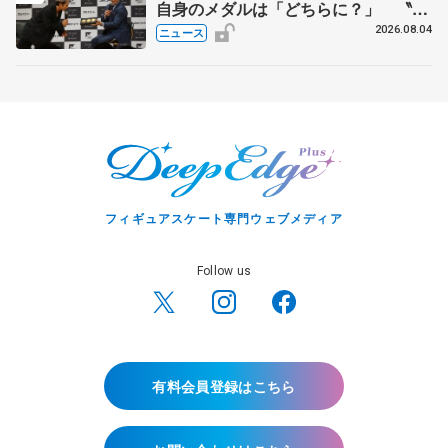
自身のメダルは「どちらに？」 〝リ
ス兄弟〟オリンピック3連覇の野村忠
2026.08.04
ニュース
宏さんと対談
フィギュアスケート専門ウェブメディア
Follow us
有料会員登録はこちら