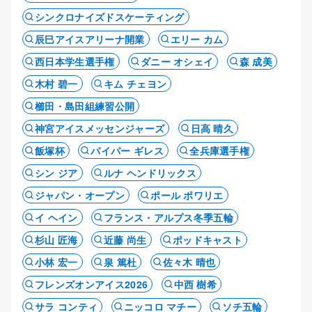
シンクロナイズドスケーティング
辰巳アイスアリーナ開業
エリー カム
西日本学生選手権
ダニー オシェイ
森 成美
木村 碧一
キム チェヨン
櫛田・島田組練習公開
神宮アイスメッセンジャーズ
日高 晴久
飯塚杯
パイパー ギレス
全兵庫選手権
シン ジア
ルナ ヘンドリックス
ジャパン・オープン
ポール ポワリエ
イ ヘイン
フランス・アルプス冬季五輪
杉山 匠海
近藤 尚生
ポッドキャスト
小林 宏一
泉 篤杜
佐々木 晴也
フレンズオンアイス2026
中西 樹希
サラ コンティ
ニッコロ マチー
ソチ五輪