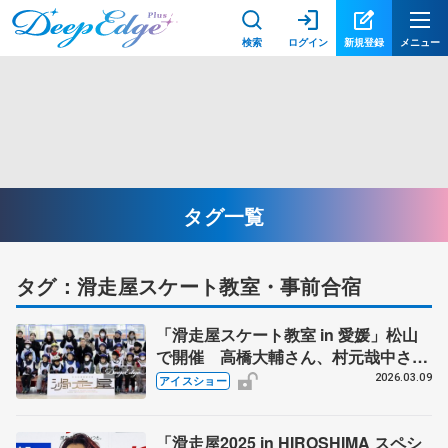
検索
ログイン
新規登録
メニュー
タグ一覧
タグ：滑走屋スケート教室・事前合宿
「滑走屋スケート教室 in 愛媛」松山
で開催 高橋大輔さん、村元哉中さ
ん、山本草太ら豪華な講師陣
2026.03.09
アイスショー
「滑走屋2025 in HIROSHIMA スペシ