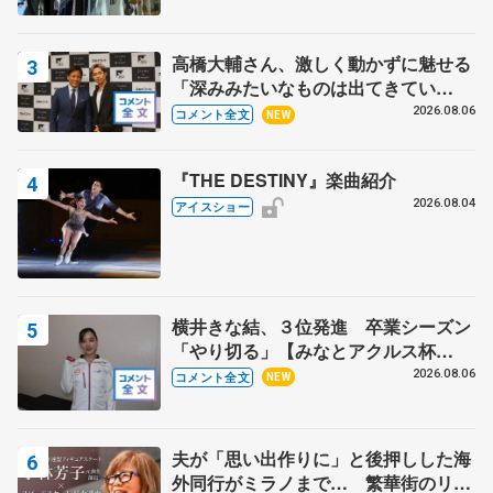
高橋大輔さん、激しく動かずに魅せる
「深みみたいなものは出てきてい
る？」 〝兄さん〟と慕うレジェンド
2026.08.06
コメント全文
NEW
野村忠宏さんと和気あいあい
『THE DESTINY』楽曲紹介
2026.08.04
アイスショー
横井きな結、３位発進 卒業シーズン
「やり切る」【みなとアクルス杯
SP】
2026.08.06
コメント全文
NEW
夫が「思い出作りに」と後押しした海
外同行がミラノまで… 繁華街のリン