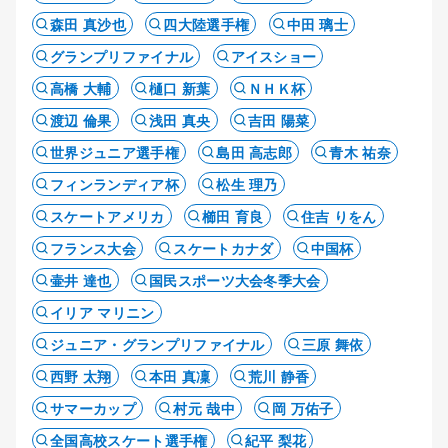
森田 真沙也
四大陸選手権
中田 璃士
グランプリファイナル
アイスショー
高橋 大輔
樋口 新葉
ＮＨＫ杯
渡辺 倫果
浅田 真央
吉田 陽菜
世界ジュニア選手権
島田 高志郎
青木 祐奈
フィンランディア杯
松生 理乃
スケートアメリカ
櫛田 育良
住吉 りをん
フランス大会
スケートカナダ
中国杯
壷井 達也
国民スポーツ大会冬季大会
イリア マリニン
ジュニア・グランプリファイナル
三原 舞依
西野 太翔
本田 真凜
荒川 静香
サマーカップ
村元 哉中
岡 万佑子
全国高校スケート選手権
紀平 梨花