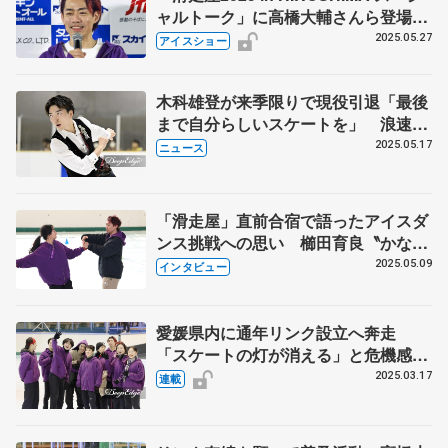
ャルトーク」に高橋大輔さんら登場
4週連続の配信決定
2025.05.27
アイスショー
木科雄登が来季限りで現役引退「最後
まで自分らしいスケートを」 浪速フ
ェスティバルで表明
2025.05.17
ニュース
「滑走屋」直前合宿で語ったアイスダ
ンス挑戦への思い 櫛田育良〝かなだ
い〟から刺激
2025.05.09
インタビュー
愛媛県内に通年リンク設立へ奔走
「スケートの灯が消える」と危機感
衝撃走った27年のイヨテツ営業終了
2025.03.17
連載
【第3回】