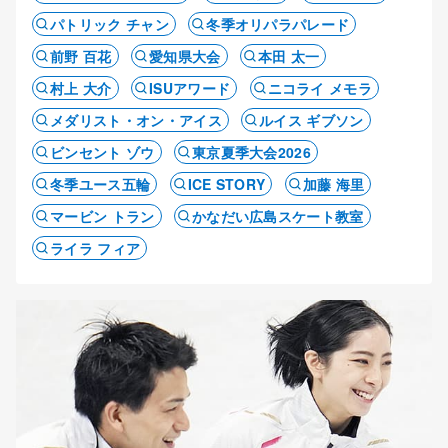
パトリック チャン
冬季オリパラパレード
前野 百花
愛知県大会
本田 太一
村上 大介
ISUアワード
ニコライ メモラ
メダリスト・オン・アイス
ルイス ギブソン
ビンセント ゾウ
東京夏季大会2026
冬季ユース五輪
ICE STORY
加藤 海里
マービン トラン
かなだい広島スケート教室
ライラ フィア