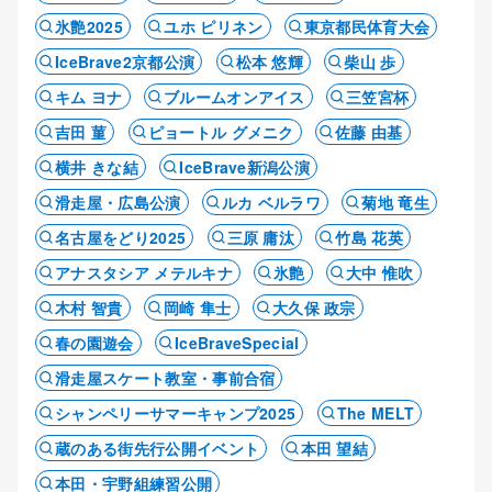
氷艶2025
ユホ ピリネン
東京都民体育大会
IceBrave2京都公演
松本 悠輝
柴山 歩
キム ヨナ
ブルームオンアイス
三笠宮杯
吉田 菫
ピョートル グメニク
佐藤 由基
横井 きな結
IceBrave新潟公演
滑走屋・広島公演
ルカ ベルラワ
菊地 竜生
名古屋をどり2025
三原 庸汰
竹島 花英
アナスタシア メテルキナ
氷艶
大中 惟吹
木村 智貴
岡崎 隼士
大久保 政宗
春の園遊会
IceBraveSpecial
滑走屋スケート教室・事前合宿
シャンペリーサマーキャンプ2025
The MELT
蔵のある街先行公開イベント
本田 望結
本田・宇野組練習公開