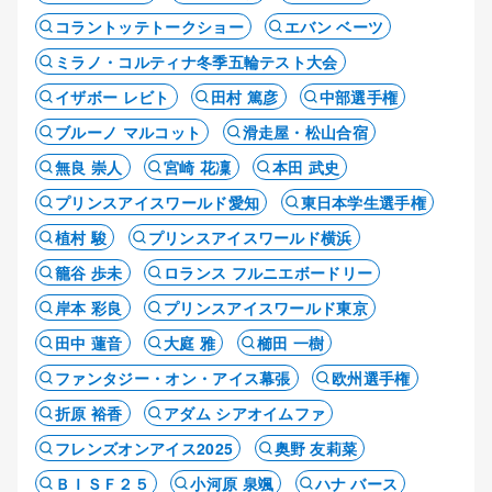
コラントッテトークショー
エバン ベーツ
ミラノ・コルティナ冬季五輪テスト大会
イザボー レビト
田村 篤彦
中部選手権
ブルーノ マルコット
滑走屋・松山合宿
無良 崇人
宮崎 花凜
本田 武史
プリンスアイスワールド愛知
東日本学生選手権
植村 駿
プリンスアイスワールド横浜
籠谷 歩未
ロランス フルニエボードリー
岸本 彩良
プリンスアイスワールド東京
田中 蓮音
大庭 雅
櫛田 一樹
ファンタジー・オン・アイス幕張
欧州選手権
折原 裕香
アダム シアオイムファ
フレンズオンアイス2025
奥野 友莉菜
ＢＩＳＦ２５
小河原 泉颯
ハナ バース