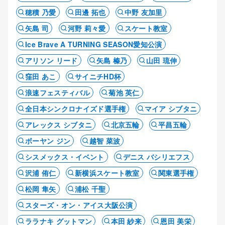
穂積 乃愛
田邊 拓也
中野 友加里
矢島 司
河野 莉々愛
スケート教室
Ice Brave A TURNING SEASON愛知公演
アリソン リード
矢島 榛乃
山田 琉伸
窪田 あこ
サイニチHD杯
浪速フェスティバル
菊池 英仁
全日本シンクロナイズド選手権
マイア シブタニ
アレックス シブタニ
北京五輪
平昌五輪
ボーヤン ジン
越智 菜波
シスメックス・イベント
デニス バシリエフス
沢浦 侑仁
新横浜スケート教室
関東選手権
松岡 隼矢
浦松 千聖
スターズ・オン・アイス大阪公演
ララナキ グットマン
本田 紗来
恩田 美栄