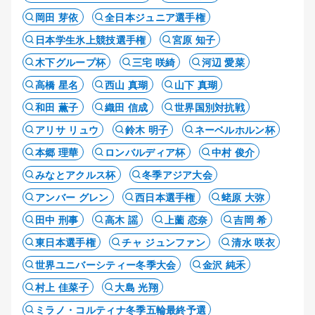
岡田 芽依
全日本ジュニア選手権
日本学生氷上競技選手権
宮原 知子
木下グループ杯
三宅 咲綺
河辺 愛菜
高橋 星名
西山 真瑚
山下 真瑚
和田 薫子
織田 信成
世界国別対抗戦
アリサ リュウ
鈴木 明子
ネーベルホルン杯
本郷 理華
ロンバルディア杯
中村 俊介
みなとアクルス杯
冬季アジア大会
アンバー グレン
西日本選手権
蛯原 大弥
田中 刑事
高木 謡
上薗 恋奈
吉岡 希
東日本選手権
チャ ジュンファン
清水 咲衣
世界ユニバーシティー冬季大会
金沢 純禾
村上 佳菜子
大島 光翔
ミラノ・コルティナ冬季五輪最終予選