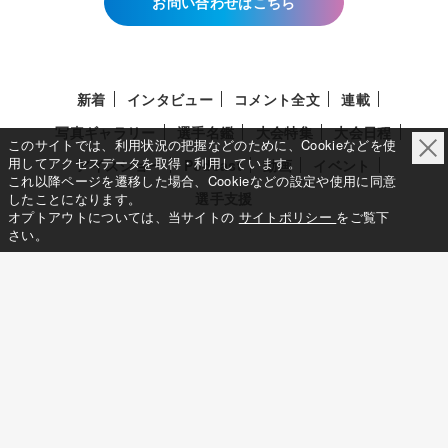
お問い合わせはこちら
新着
インタビュー
コメント全文
連載
写真ギャラリー
選手名鑑
大会特集
大会日程
このサイトでは、利用状況の把握などのために、Cookieなどを使
用してアクセスデータを取得・利用しています。
アイスショー
Podcast
動画
イベント
これ以降ページを遷移した場合、Cookieなどの設定や使用に同意
選手支援
したことになります。
オプトアウトについては、当サイトの
サイトポリシー
をご覧下
さい。
このサイトについて
メディア立ち上げへの想い
サイトポリシー
利用規約
利用者情報の外部送信について
特定商取引法に基づく表示について
Deep Edge
一般社団法人共同通信社
Copy Right © KYODO NEWS All RIGHTS RESERVED.