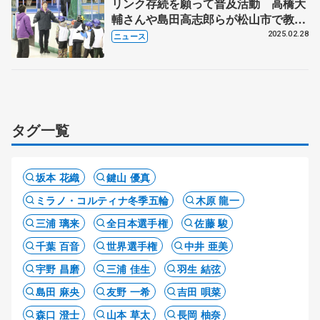
リンク存続を願って普及活動 高橋大
輔さんや島田高志郎らが松山市で教
室 「スケートに興味持つ方いると実
2025.02.28
ニュース
感した」
タグ一覧
坂本 花織
鍵山 優真
ミラノ・コルティナ冬季五輪
木原 龍一
三浦 璃来
全日本選手権
佐藤 駿
千葉 百音
世界選手権
中井 亜美
宇野 昌磨
三浦 佳生
羽生 結弦
島田 麻央
友野 一希
吉田 唄菜
森口 澄士
山本 草太
長岡 柚奈