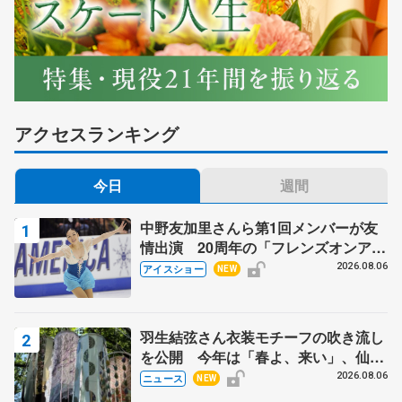
アクセスランキング
今日
週間
中野友加里さんら第1回メンバーが友
情出演 20周年の「フレンズオンアイ
ス」 宮本賢二さん、有川梨絵さん、
2026.08.06
アイスショー
NEW
田村岳斗さんも
羽生結弦さん衣装モチーフの吹き流し
を公開 今年は「春よ、来い」、仙台
の瑞鳳殿
2026.08.06
ニュース
NEW