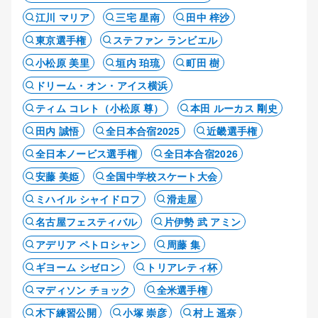
江川 マリア
三宅 星南
田中 梓沙
東京選手権
ステファン ランビエル
小松原 美里
垣内 珀琉
町田 樹
ドリーム・オン・アイス横浜
ティム コレト（小松原 尊）
本田 ルーカス 剛史
田内 誠悟
全日本合宿2025
近畿選手権
全日本ノービス選手権
全日本合宿2026
安藤 美姫
全国中学校スケート大会
ミハイル シャイドロフ
滑走屋
名古屋フェスティバル
片伊勢 武 アミン
アデリア ペトロシャン
周藤 集
ギヨーム シゼロン
トリアレティ杯
マディソン チョック
全米選手権
木下練習公開
小塚 崇彦
村上 遥奈