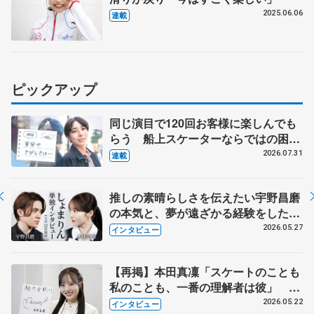
2025.06.06
連載
ピックアップ
同じ演目で120回お客様に楽しんでも
らう 船上スケーターならではの困難
とは 影響あったPIW前キャプテン松
2026.07.31
連載
永さんの存在
推しの素晴らしさを伝えたい宇野昌磨
の本気と、夢が遠ざかる経験をした本
田真凜の覚悟
2026.05.27
インタビュー
【再掲】本田真凜「スケートのことも
私のことも、一番の理解者は彼」 引
退時の単独インタビューで語った競技
2026.05.22
インタビュー