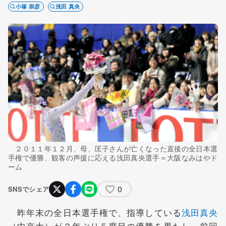
小塚 崇彦
浅田 真央
２０１１年１２月、母、匡子さんが亡くなった直後の全日本選
手権で優勝、観客の声援に応える浅田真央選手＝大阪なみはやド
ーム
0
SNSでシェア
昨年末の全日本選手権で、指導している
浅田真央
（中京大）が２年ぶり５度目の優勝を果たし、前回