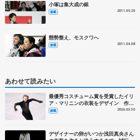
小塚は集大成の銀
2011.05.20
連載
態勢整え、モスクワへ
2011.04.08
連載
あわせて読みたい
最優秀コスチューム賞を受賞したイリ
ア・マリニンの衣装をデザイン 作り
手の考えが尊重される海外選手からの
2026.03.30
連載
依頼 伊藤聡美さんに聞く（下）
デザイナーの卵がいつか浅田真央さん