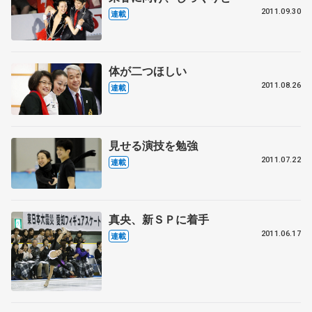
2011.09.30
連載
体が二つほしい
2011.08.26
連載
見せる演技を勉強
2011.07.22
連載
真央、新ＳＰに着手
2011.06.17
連載