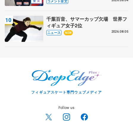
いること 【アジアンオープントロフ
2026.08.04
コメント全文
ィーフリー】
千葉百音、サマーカップ欠場 世界フ
ィギュア女子2位
2026.08.05
ニュース
NEW
フィギュアスケート専門ウェブメディア
Follow us