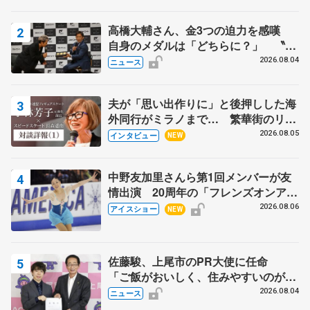
高橋大輔さん、金3つの迫力を感嘆
自身のメダルは「どちらに？」 〝リ
ス兄弟〟オリンピック3連覇の野村忠
2026.08.04
ニュース
宏さんと対談
夫が「思い出作りに」と後押しした海
外同行がミラノまで… 繁華街のリン
クでは不良のお兄さんも味方に 小林
2026.08.05
インタビュー
NEW
芳子さんが振り返るスケート人生
中野友加里さんら第1回メンバーが友
情出演 20周年の「フレンズオンアイ
ス」 宮本賢二さん、有川梨絵さん、
2026.08.06
アイスショー
NEW
田村岳斗さんも
佐藤駿、上尾市のPR大使に任命
「ご飯がおいしく、住みやすいのが魅
力」
2026.08.04
ニュース