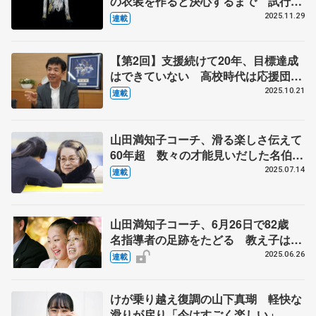
の衣装を作ると決心するまで 試行錯
誤の日々、２週間で仕上げた羽生結弦
2025.11.29
連載
さんの『オペラ座の怪人』 伊藤聡美
さんインタビュー（上）
【第2回】支援続けて20年、目標達成
はできていない 高校時代は応援団、
人気ない方に熱が入る
2025.10.21
連載
山田満知子コーチ、滑る楽しさ伝えて
60年超 数々の才能見いだした名伯
楽 【ニッポン・スポーツ人の肖像】
2025.07.14
連載
山田満知子コーチ、6月26日で82歳
名指導者の足跡をたどる 教え子は伊
藤みどり、浅田真央、村上佳菜子、宇
2025.06.26
連載
野昌磨ら
けが乗り越え復調の山下真瑚 軽快な
滑りが戻り「今はすごく楽しい」