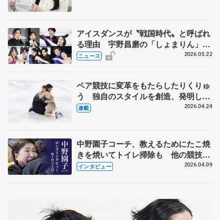
人生や家族、恋人、これからの夢…
アイスダンスが〝戦国時代〟と呼ばれ
る理由 宇野昌磨の「しょまりん」ら
実力者が相次いで参戦 国内の競争激
2026.05.22
ニュース
化
ペア競技に変革をもたらしたりくりゅ
う 独自のスタイルを創造、発明した
【引退発表後②】
2026.04.24
連載
中野園子コーチ、教えるためにたこ焼
きを焼いてトイレ掃除も 他の競技に
も通用するという坂本花織の筋肉
2026.04.09
インタビュー