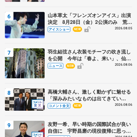
山本草太「フレンズオンアイス」出演
決定 8月28日（金）2公演のみ 荒川
静香さんプロデュース、20周年のアイ
2026.08.05
アイスショー
NEW
スショー
羽生結弦さん衣装モチーフの吹き流し
を公開 今年は「春よ、来い」、仙台
の瑞鳳殿
2026.08.06
ニュース
NEW
高橋大輔さん、激しく動かずに魅せる
「深みみたいなものは出てきてい
る？」 〝兄さん〟と慕うレジェンド
2026.08.06
コメント全文
NEW
野村忠宏さんと和気あいあい
友野一希、早い時期の国際試合が良い
自信に 宇野昌磨の現役復帰に思って