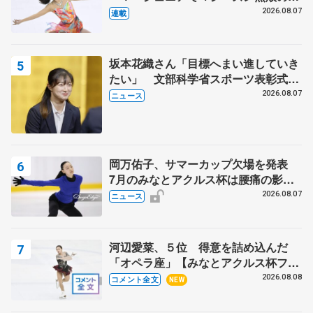
田麻央
2026.08.07
連載
坂本花織さん「目標へまい進していき
たい」 文部科学省スポーツ表彰式で
代表謝辞
2026.08.07
ニュース
岡万佑子、サマーカップ欠場を発表
7月のみなとアクルス杯は腰痛の影響
で
2026.08.07
ニュース
河辺愛菜、５位 得意を詰め込んだ
「オペラ座」【みなとアクルス杯フリ
ー】
2026.08.08
コメント全文
NEW