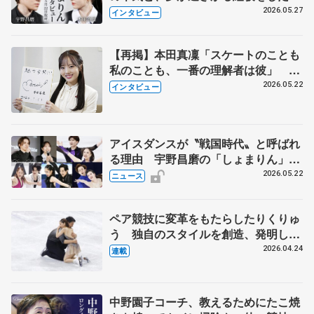
田真凜の覚悟
2026.05.27
インタビュー
【再掲】本田真凜「スケートのことも
私のことも、一番の理解者は彼」 引
退時の単独インタビューで語った競技
2026.05.22
インタビュー
人生や家族、恋人、これからの夢…
アイスダンスが〝戦国時代〟と呼ばれ
る理由 宇野昌磨の「しょまりん」ら
実力者が相次いで参戦 国内の競争激
2026.05.22
ニュース
化
ペア競技に変革をもたらしたりくりゅ
う 独自のスタイルを創造、発明した
【引退発表後②】
2026.04.24
連載
中野園子コーチ、教えるためにたこ焼