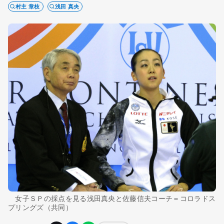
村主 章枝
浅田 真央
女子ＳＰの採点を見る浅田真央と佐藤信夫コーチ＝コロラドス
プリングズ（共同）