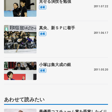
見せる演技を勉強
2011.07.22
連載
真央、新ＳＰに着手
2011.06.17
連載
小塚は集大成の銀
2011.05.20
連載
あわせて読みたい
最優秀コスチューム賞を受賞したイリ