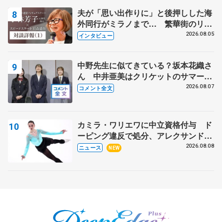
夫が「思い出作りに」と後押しした海
外同行がミラノまで… 繁華街のリン
クでは不良のお兄さんも味方に 小林
2026.08.05
インタビュー
芳子さんが振り返るスケート人生
中野先生に似てきている？坂本花織さ
ん 中井亜美はクリケットのサマーキ
ャンプに 島田麻央はたくさん試合に
2026.08.07
コメント全文
出て国際大会へ【文部科学省スポーツ
表彰式】
カミラ・ワリエワに中立資格付与 ド
ーピング違反で処分、アレクサンド
ラ・イグナトワも
2026.08.08
ニュース
NEW