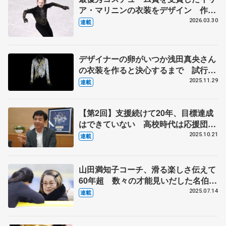
ア・マリニンの衣装をデザイン 作り
手の考えが尊重される海外選手からの
2026.03.30
連載
依頼 伊藤聡美さんに聞く（下）
デザイナーの卵がいつか浅田真央さん
の衣装を作ると決心するまで 試行錯
誤の日々、２週間で仕上げた羽生結弦
2025.11.29
連載
さんの『オペラ座の怪人』 伊藤聡美
さんインタビュー（上）
【第2回】支援続けて20年、目標達成
はできていない 高校時代は応援団、
人気ない方に熱が入る
2025.10.21
連載
山田満知子コーチ、滑る楽しさ伝えて
60年超 数々の才能見いだした名伯
楽 【ニッポン・スポーツ人の肖像】
2025.07.14
連載