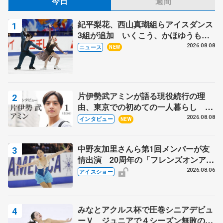
今日
週間
紀平梨花、西山真瑚組らアイスダンス
3組が追加 いくこう、かほゆうも、
木下グループ杯
2026.08.08
ニュース
NEW
片伊勢武アミンが語る現役続行の理
由、東京での初めての一人暮らし 注
目スケーターの「今」に迫る
2026.08.08
インタビュー
NEW
中野友加里さんら第1回メンバーが友
情出演 20周年の「フレンズオンアイ
ス」 宮本賢二さん、有川梨絵さん、
2026.08.06
アイスショー
田村岳斗さんも
みなとアクルス杯で圧巻シニアデビュ
ーＶ ジュニアで４シーズン無敗の島