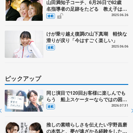
山田満知子コーチ、6月26日で82歳
名指導者の足跡をたどる 教え子は伊
藤みどり、浅田真央、村上佳菜子、宇
2025.06.26
連載
野昌磨ら
けが乗り越え復調の山下真瑚 軽快な
滑りが戻り「今はすごく楽しい」
2025.06.06
連載
ピックアップ
同じ演目で120回お客様に楽しんでも
らう 船上スケーターならではの困難
とは 影響あったPIW前キャプテン松
2026.07.31
連載
永さんの存在
推しの素晴らしさを伝えたい宇野昌磨
の本気と、夢が遠ざかる経験をした本