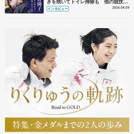
きを焼いてトイレ掃除も 他の競技に
も通用するという坂本花織の筋肉
2026.04.09
インタビュー