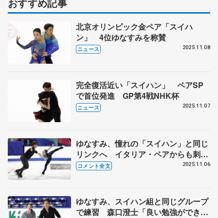
おすすめ記事
北京オリンピック金ペア「スイハ
ン」 4位ゆなすみを称賛
2025.11.08
ニュース
完全復活近い「スイハン」 ペアSP
で首位発進 GP第4戦NHK杯
2025.11.07
ニュース
ゆなすみ、憧れの「スイハン」と同じ
リンクへ イタリア・ペアからも刺
激、コーチ助言で「調子上がってき
2025.11.06
コメント全文
た」【GP第4戦NHK杯公式練習】
ゆなすみ、スイハン組と同じグループ
で練習 森口澄士「良い勉強ができ