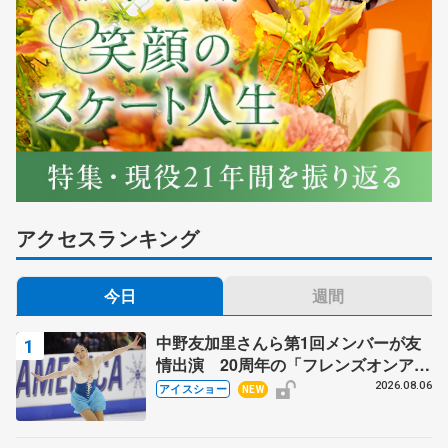
アクセスランキング
今日
週間
中野友加里さんら第1回メンバーが友
情出演 20周年の「フレンズオンアイ
ス」 宮本賢二さん、有川梨絵さん、
2026.08.06
アイスショー
NEW
田村岳斗さんも