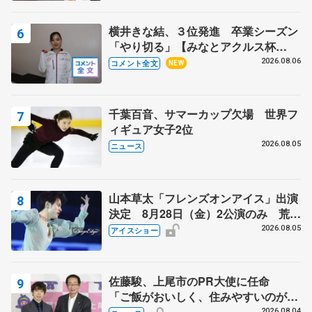
芳子さんが振り返るスケート人生
横井きな結、３位発進 卒業シーズン
「やり切る」【みなとアクルス杯
SP】
2026.08.06
コメント全文
NEW
千葉百音、サマーカップ欠場 世界フ
ィギュア女子2位
2026.08.05
ニュース
山本草太「フレンズオンアイス」出演
決定 8月28日（金）2公演のみ 荒川
静香さんプロデュース、20周年のアイ
2026.08.05
アイスショー
スショー
佐藤駿、上尾市のPR大使に任命
「ご飯がおいしく、住みやすいのが魅
力」
2026.08.04