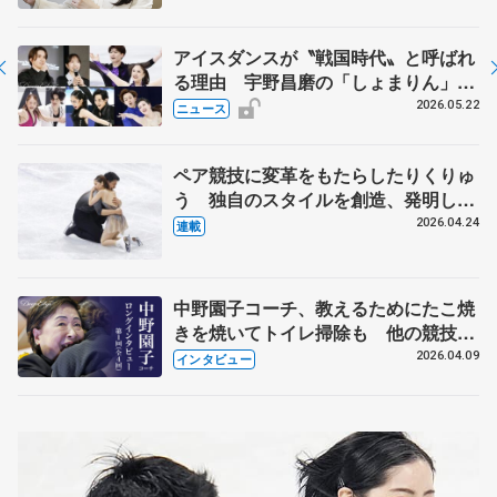
アイスダンスが〝戦国時代〟と呼ばれ
る理由 宇野昌磨の「しょまりん」ら
実力者が相次いで参戦 国内の競争激
2026.05.22
ニュース
化
ペア競技に変革をもたらしたりくりゅ
う 独自のスタイルを創造、発明した
【引退発表後②】
2026.04.24
連載
中野園子コーチ、教えるためにたこ焼
きを焼いてトイレ掃除も 他の競技に
も通用するという坂本花織の筋肉
2026.04.09
インタビュー