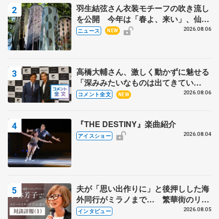
羽生結弦さん衣装モチーフの吹き流し
を公開 今年は「春よ、来い」、仙台
の瑞鳳殿
2026.08.06
ニュース
NEW
高橋大輔さん、激しく動かずに魅せる
「深みみたいなものは出てきてい
る？」 〝兄さん〟と慕うレジェンド
2026.08.06
コメント全文
NEW
野村忠宏さんと和気あいあい
『THE DESTINY』楽曲紹介
2026.08.04
アイスショー
夫が「思い出作りに」と後押しした海
外同行がミラノまで… 繁華街のリン
クでは不良のお兄さんも味方に 小林
2026.08.05
インタビュー