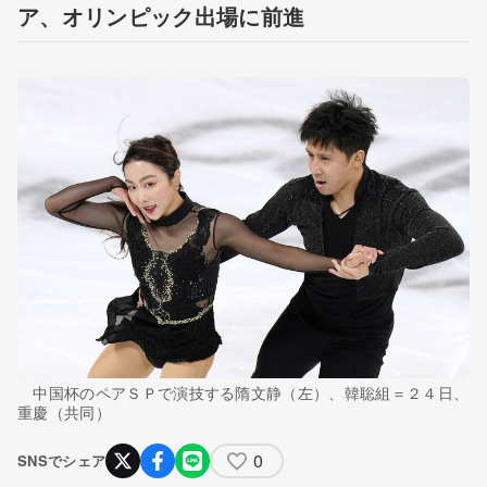
ア、オリンピック出場に前進
中国杯のペアＳＰで演技する隋文静（左）、韓聡組＝２４日、
重慶（共同）
0
SNSでシェア