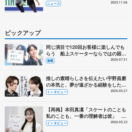
る」
2025.11.06
ニュース
ピックアップ
同じ演目で120回お客様に楽しんでも
らう 船上スケーターならではの困難
とは 影響あったPIW前キャプテン松
2026.07.31
連載
永さんの存在
推しの素晴らしさを伝えたい宇野昌磨
の本気と、夢が遠ざかる経験をした本
田真凜の覚悟
2026.05.27
インタビュー
【再掲】本田真凜「スケートのことも
私のことも、一番の理解者は彼」 引
退時の単独インタビューで語った競技
2026.05.22
インタビュー
人生や家族、恋人、これからの夢…