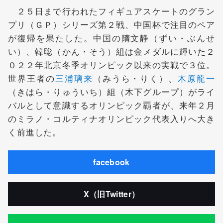
２５日まで行われたフィギュアスケートのグラン
プリ（ＧＰ）シリーズ第２戦、中国杯で注目のペア
が復帰を果たした。中国の隋文静（ずい・ぶんせ
い）、韓聡（かん・そう）組は金メダルに輝いた２
０２２年北京冬季オリンピック以来の実戦で３位。
世界王者の
三浦璃来
（みうら・りく）、
木原龍一
（きはら・りゅういち）組（木下グループ）がライ
バルとして意識するオリンピック覇者が、来年２月
のミラノ・コルティナオリンピック代表入りへ大き
く前進した。
facebook
X（旧Twitter）