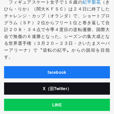
フィギュアスケート女子で１６歳の
紀平梨花
（き
ひら・りか）（関大ＫＦＳＣ）は２４日に終了した
チャレンジ・カップ（オランダ）で、ショートプロ
グラム（ＳＰ）２位からフリー１位と巻き返して合
計２０８・３４点で今季４度目の逆転優勝。国際大
会で無傷の６連勝となった。シーズンの集大成とな
る世界選手権（３月２０～２３日・さいたまスーパ
ーアリーナ）で〝逆転の紀平〟からの脱却を目指
す。
facebook
X（旧Twitter）
LINE