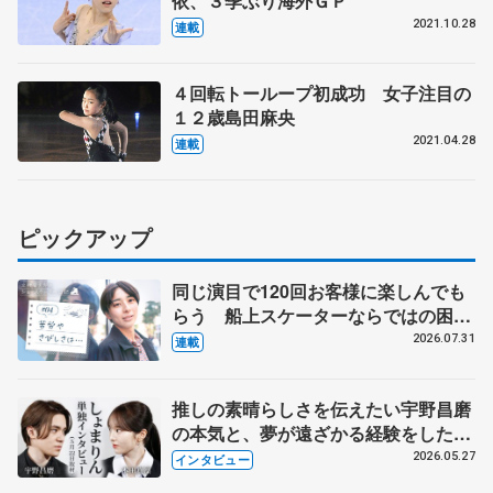
依、３季ぶり海外ＧＰ
2021.10.28
連載
４回転トーループ初成功 女子注目の
１２歳島田麻央
2021.04.28
連載
ピックアップ
同じ演目で120回お客様に楽しんでも
らう 船上スケーターならではの困難
とは 影響あったPIW前キャプテン松
2026.07.31
連載
永さんの存在
推しの素晴らしさを伝えたい宇野昌磨
の本気と、夢が遠ざかる経験をした本
田真凜の覚悟
2026.05.27
インタビュー