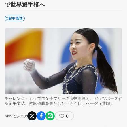
で世界選手権へ
紀平 梨花
チャレンジ・カップで女子フリーの演技を終え、ガッツポーズす
る紀平梨花。逆転優勝を果たした＝２４日、ハーグ（共同）
0
SNSでシェア