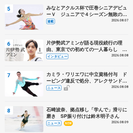
みなとアクルス杯で圧巻シニアデビュ
ーＶ ジュニアで４シーズン無敗の島
田麻央
2026.08.07
連載
片伊勢武アミンが語る現役続行の理
由、東京での初めての一人暮らし 注
目スケーターの「今」に迫る
2026.08.08
インタビュー
カミラ・ワリエワに中立資格付与 ド
ーピング違反で処分、アレクサンド
ラ・イグナトワも
2026.08.08
ニュース
石崎波奈、拠点移し「学んで」滑りに
磨き SP振り付けは鈴木明子さん
2026.08.09
ニュース
NEW