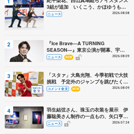
紀平梨花、西山真瑚組らアイスダンス
3組が追加 いくこう、かほゆうも、
木下グループ杯
2026.08.08
ニュース
『Ice Brave―A TURNING
SEASON―』東京公演が開幕、宇野
昌磨の『Ice Brave』にかける思いを
2026.08.09
ニュース
NEW
知る記事 5選
「スタァ」大島光翔、今季初戦で大技
挑戦 予定外のジャンプを跳びたくな
った理由とは… 【関東サマートロフ
2026.08.09
コメント全文
NEW
ィー男子ショート】
羽生結弦さん、珠玉の衣装を展示 伊
藤聡美さん制作の一点もの、矢口亨さ
んが撮影
2026.07.24
ニュース