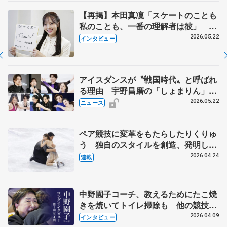
【再掲】本田真凜「スケートのことも
私のことも、一番の理解者は彼」 引
退時の単独インタビューで語った競技
2026.05.22
インタビュー
人生や家族、恋人、これからの夢…
アイスダンスが〝戦国時代〟と呼ばれ
る理由 宇野昌磨の「しょまりん」ら
実力者が相次いで参戦 国内の競争激
2026.05.22
ニュース
化
ペア競技に変革をもたらしたりくりゅ
う 独自のスタイルを創造、発明した
【引退発表後②】
2026.04.24
連載
中野園子コーチ、教えるためにたこ焼
きを焼いてトイレ掃除も 他の競技に
も通用するという坂本花織の筋肉
2026.04.09
インタビュー