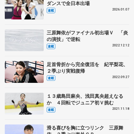
ダンスで全日本出場
2026.01.07
連載
三原舞依がファイナル初出場Ｖ 「炎
の演技」で逆転
2022.12.12
連載
足首骨折から完全復活を 紀平梨花、
２季ぶり実戦復帰
2022.09.27
連載
１３歳島田麻央、浅田真央超えなる
か ４回転でジュニア初Ｖ挑む
2021.11.18
連載
滑る喜びを胸に立つリンク 三原舞