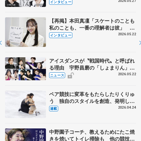
田真凜の覚悟
2026.05.27
インタビュー
【再掲】本田真凜「スケートのことも
私のことも、一番の理解者は彼」 引
退時の単独インタビューで語った競技
2026.05.22
インタビュー
人生や家族、恋人、これからの夢…
アイスダンスが〝戦国時代〟と呼ばれ
る理由 宇野昌磨の「しょまりん」ら
実力者が相次いで参戦 国内の競争激
2026.05.22
ニュース
化
ペア競技に変革をもたらしたりくりゅ
う 独自のスタイルを創造、発明した
【引退発表後②】
2026.04.24
連載
中野園子コーチ、教えるためにたこ焼
きを焼いてトイレ掃除も 他の競技に