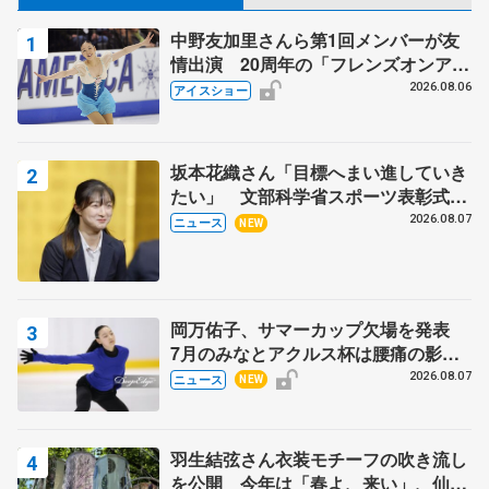
中野友加里さんら第1回メンバーが友
情出演 20周年の「フレンズオンアイ
ス」 宮本賢二さん、有川梨絵さん、
2026.08.06
アイスショー
田村岳斗さんも
坂本花織さん「目標へまい進していき
たい」 文部科学省スポーツ表彰式で
代表謝辞
2026.08.07
ニュース
NEW
岡万佑子、サマーカップ欠場を発表
7月のみなとアクルス杯は腰痛の影響
で
2026.08.07
ニュース
NEW
羽生結弦さん衣装モチーフの吹き流し
を公開 今年は「春よ、来い」、仙台