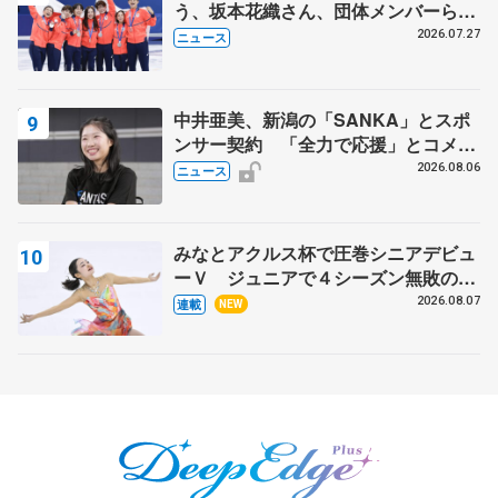
う、坂本花織さん、団体メンバーら
8月7日に文科省が表彰式、ブルーノ・
2026.07.27
ニュース
マルコット、中野園子らコーチも
中井亜美、新潟の「SANKA」とスポ
ンサー契約 「全力で応援」とコメン
ト
2026.08.06
ニュース
みなとアクルス杯で圧巻シニアデビュ
ーＶ ジュニアで４シーズン無敗の島
田麻央
2026.08.07
連載
NEW