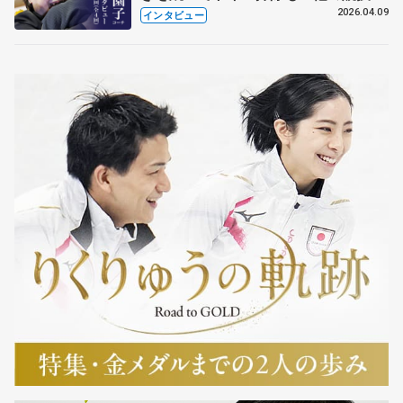
も通用するという坂本花織の筋肉
2026.04.09
インタビュー