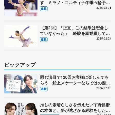
す ミラノ・コルティナ冬季五輪予選
へ不安
2025.02.24
連載
【第2回】「正直、この結果は想像し
ていなかった」 経験を総動員して3
年ぶりの全日本表彰台
2025.02.03
連載
ピックアップ
同じ演目で120回お客様に楽しんでも
らう 船上スケーターならではの困難
とは 影響あったPIW前キャプテン松
2026.07.31
連載
永さんの存在
推しの素晴らしさを伝えたい宇野昌磨
の本気と、夢が遠ざかる経験をした本