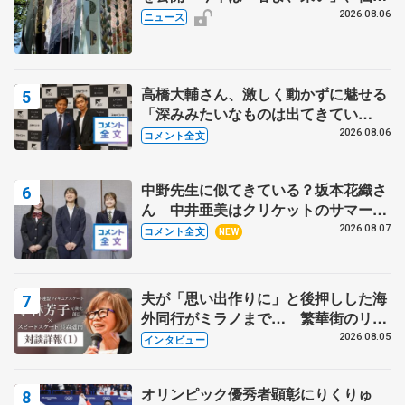
の瑞鳳殿
2026.08.06
ニュース
高橋大輔さん、激しく動かずに魅せる
「深みみたいなものは出てきてい
る？」 〝兄さん〟と慕うレジェンド
2026.08.06
コメント全文
野村忠宏さんと和気あいあい
中野先生に似てきている？坂本花織さ
ん 中井亜美はクリケットのサマーキ
ャンプに 島田麻央はたくさん試合に
2026.08.07
コメント全文
NEW
出て国際大会へ【文部科学省スポーツ
表彰式】
夫が「思い出作りに」と後押しした海
外同行がミラノまで… 繁華街のリン
クでは不良のお兄さんも味方に 小林
2026.08.05
インタビュー
芳子さんが振り返るスケート人生
オリンピック優秀者顕彰にりくりゅ