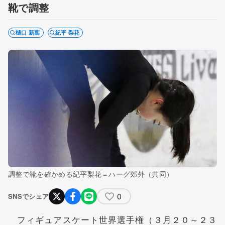
靴で調整
樋口 新葉
紀平 梨花
調整で靴を確かめる紀平梨花＝ハーグ郊外（共同）
0
SNSでシェア
フィギュアスケート世界選手権（３月２０～２３