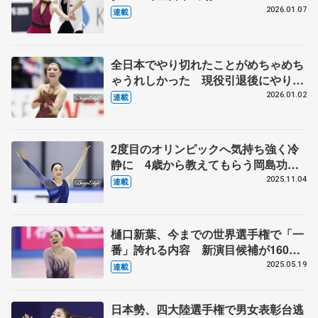
2026.01.07
連載
全日本でやり切れたことがめちゃめち
ゃうれしかった 現役引退後にやりた
いことは…【第5回 新葉のことば】
2026.01.02
連載
2度目のオリンピックへ気持ち強く冷
静に 4歳から教えてもらう岡島功治
コーチに誓う恩返し 体調整わず気を
2025.11.04
連載
使う食事面、右足の甲に痛みも 【第
4回・新葉のことば】
樋口新葉、今までの世界選手権で「一
番」誇れる内容 新演目候補が160曲
「どう選ぼう」焦る日々 五輪へ今、
2025.05.19
連載
何の制約ない「黄金の1週間」欲し
い 【第3回・新葉のことば】
日本勢、四大陸選手権で男女表彰台逃