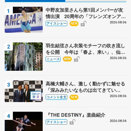
中野友加里さんら第1回メンバーが友
情出演 20周年の「フレンズオンアイ
ス」 宮本賢二さん、有川梨絵さん、
2026.08.06
アイスショー
NEW
田村岳斗さんも
羽生結弦さん衣装モチーフの吹き流し
を公開 今年は「春よ、来い」、仙台
の瑞鳳殿
2026.08.06
ニュース
NEW
高橋大輔さん、激しく動かずに魅せる
「深みみたいなものは出てきてい
る？」 〝兄さん〟と慕うレジェンド
2026.08.06
コメント全文
NEW
野村忠宏さんと和気あいあい
『THE DESTINY』楽曲紹介
2026.08.04
アイスショー