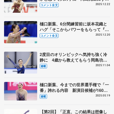
と手を握られていて泣きそうになった
2025.12.22
コメント全文
【全日本フィギュア女子フリー】
樋口新葉、6分間練習前に坂本花織と
ハグ「そこからパワーをもらって『よ
し頑張るぞ！』と」【全日本フィギュ
2025.12.20
コメント全文
ア女子SP】
2度目のオリンピックへ気持ち強く冷
静に 4歳から教えてもらう岡島功治
コーチに誓う恩返し 体調整わず気を
2025.11.04
連載
使う食事面、右足の甲に痛みも 【第
4回・新葉のことば】
樋口新葉、今までの世界選手権で「一
番」誇れる内容 新演目候補が160曲
「どう選ぼう」焦る日々 五輪へ今、
2025.05.19
連載
何の制約ない「黄金の1週間」欲し
い 【第3回・新葉のことば】
【第2回】「正直、この結果は想像し