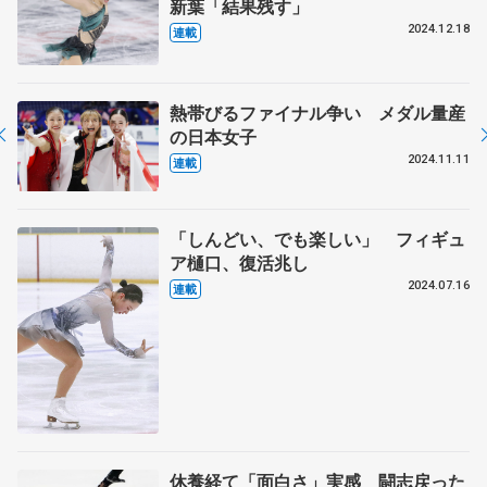
新葉「結果残す」
2024.12.18
連載
熱帯びるファイナル争い メダル量産
の日本女子
2024.11.11
連載
「しんどい、でも楽しい」 フィギュ
ア樋口、復活兆し
2024.07.16
連載
休養経て「面白さ」実感 闘志戻った