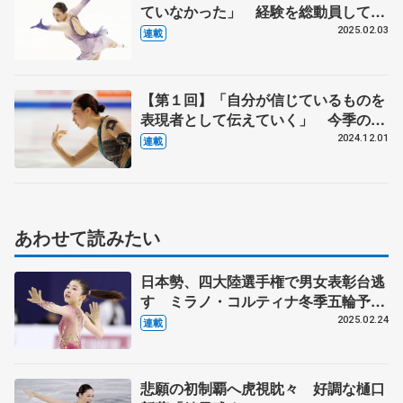
ていなかった」 経験を総動員して3
年ぶりの全日本表彰台
2025.02.03
連載
【第１回】「自分が信じているものを
表現者として伝えていく」 今季のフ
リーは今の気持ちにすごく似ている
2024.12.01
連載
あわせて読みたい
日本勢、四大陸選手権で男女表彰台逃
す ミラノ・コルティナ冬季五輪予選
へ不安
2025.02.24
連載
悲願の初制覇へ虎視眈々 好調な樋口