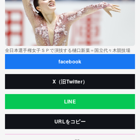
全日本選手権女子ＳＰで演技する樋口新葉＝国立代々木競技場
facebook
X（旧Twitter）
LINE
URLをコピー