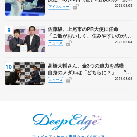
静香さんプロデュース、20周年のアイ
2026.08.05
アイスショー
スショー
佐藤駿、上尾市のPR大使に任命
「ご飯がおいしく、住みやすいのが魅
力」
2026.08.04
ニュース
高橋大輔さん、金3つの迫力を感嘆
自身のメダルは「どちらに？」 〝リ
ス兄弟〟オリンピック3連覇の野村忠
2026.08.04
ニュース
宏さんと対談
フィギュアスケート専門ウェブメディア