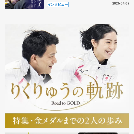
も通用するという坂本花織の筋肉
2026.04.09
インタビュー