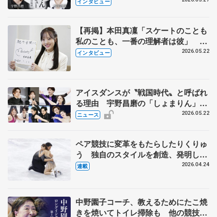
田真凜の覚悟
インタビュー
【再掲】本田真凜「スケートのことも
私のことも、一番の理解者は彼」 引
退時の単独インタビューで語った競技
2026.05.22
インタビュー
人生や家族、恋人、これからの夢…
アイスダンスが〝戦国時代〟と呼ばれ
る理由 宇野昌磨の「しょまりん」ら
実力者が相次いで参戦 国内の競争激
2026.05.22
ニュース
化
ペア競技に変革をもたらしたりくりゅ
う 独自のスタイルを創造、発明した
【引退発表後②】
2026.04.24
連載
中野園子コーチ、教えるためにたこ焼
きを焼いてトイレ掃除も 他の競技に