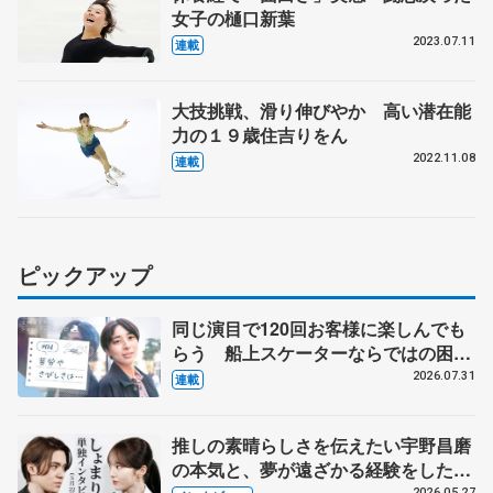
女子の樋口新葉
2023.07.11
連載
大技挑戦、滑り伸びやか 高い潜在能
力の１９歳住吉りをん
2022.11.08
連載
ピックアップ
同じ演目で120回お客様に楽しんでも
らう 船上スケーターならではの困難
とは 影響あったPIW前キャプテン松
2026.07.31
連載
永さんの存在
推しの素晴らしさを伝えたい宇野昌磨
の本気と、夢が遠ざかる経験をした本
2026.05.27