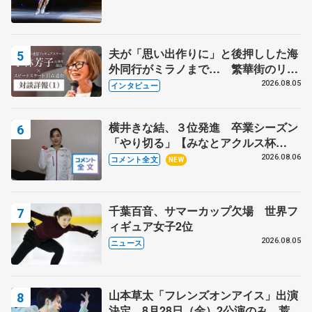
夫が「思い出作りに」と後押しした海
外同行がミラノまで… 繁華街のリン
クでは不良のお兄さんも味方に 小林
2026.08.05
インタビュー
芳子さんが振り返るスケート人生
横井きな結、３位発進 卒業シーズン
「やり切る」【みなとアクルス杯
SP】
2026.08.06
コメント全文
NEW
千葉百音、サマーカップ欠場 世界フ
ィギュア女子2位
2026.08.05
ニュース
山本草太「フレンズオンアイス」出演
決定 8月28日（金）2公演のみ 荒川