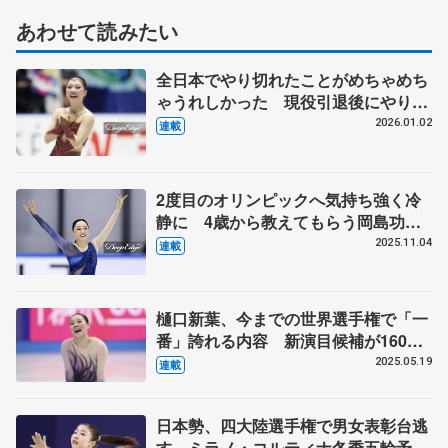
あわせて読みたい
全日本でやり切れたことがめちゃめち
ゃうれしかった 現役引退後にやりた
いことは…【第5回 新葉のことば】
2026.01.02
連載
2度目のオリンピックへ気持ち強く冷
静に 4歳から教えてもらう岡島功治
コーチに誓う恩返し 体調整わず気を
2025.11.04
連載
使う食事面、右足の甲に痛みも 【第
4回・新葉のことば】
樋口新葉、今までの世界選手権で「一
番」誇れる内容 新演目候補が160曲
「どう選ぼう」焦る日々 五輪へ今、
2025.05.19
連載
何の制約ない「黄金の1週間」欲し
い 【第3回・新葉のことば】
日本勢、四大陸選手権で男女表彰台逃
す ミラノ・コルティナ冬季五輪予選