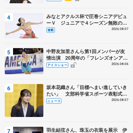
知る記事 5選
みなとアクルス杯で圧巻シニアデビュ
ーＶ ジュニアで４シーズン無敗の島
田麻央
2026.08.07
連載
中野友加里さんら第1回メンバーが友
情出演 20周年の「フレンズオンアイ
ス」 宮本賢二さん、有川梨絵さん、
2026.08.06
アイスショー
田村岳斗さんも
坂本花織さん「目標へまい進していき
たい」 文部科学省スポーツ表彰式で
代表謝辞
2026.08.07
ニュース
羽生結弦さん、珠玉の衣装を展示 伊