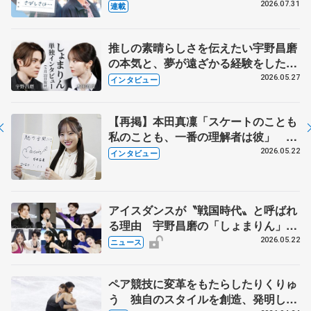
とは 影響あったPIW前キャプテン松
2026.07.31
連載
永さんの存在
推しの素晴らしさを伝えたい宇野昌磨
の本気と、夢が遠ざかる経験をした本
田真凜の覚悟
2026.05.27
インタビュー
【再掲】本田真凜「スケートのことも
私のことも、一番の理解者は彼」 引
退時の単独インタビューで語った競技
2026.05.22
インタビュー
人生や家族、恋人、これからの夢…
アイスダンスが〝戦国時代〟と呼ばれ
る理由 宇野昌磨の「しょまりん」ら
実力者が相次いで参戦 国内の競争激
2026.05.22
ニュース
化
ペア競技に変革をもたらしたりくりゅ
う 独自のスタイルを創造、発明した