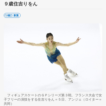
９歳住吉りをん
樋口 新葉
フィギュアスケートのＧＰシリーズ第３戦、フランス大会で女
子フリーの演技をする住吉りをん＝５日、アンジェ（ロイター＝
共同）