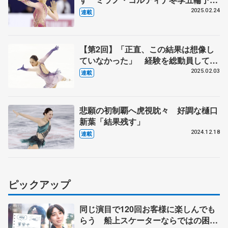
へ不安
2025.02.24
連載
【第2回】「正直、この結果は想像し
ていなかった」 経験を総動員して3
年ぶりの全日本表彰台
2025.02.03
連載
悲願の初制覇へ虎視眈々 好調な樋口
新葉「結果残す」
2024.12.18
連載
ピックアップ
同じ演目で120回お客様に楽しんでも
らう 船上スケーターならではの困難