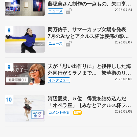
藤聡美さん制作の一点もの、矢口亨さ
んが撮影
2026.07.24
ニュース
岡万佑子、サマーカップ欠場を発表
7月のみなとアクルス杯は腰痛の影響
で
2026.08.07
ニュース
夫が「思い出作りに」と後押しした海
外同行がミラノまで… 繁華街のリン
クでは不良のお兄さんも味方に 小林
2026.08.05
インタビュー
芳子さんが振り返るスケート人生
河辺愛菜、５位 得意を詰め込んだ
「オペラ座」【みなとアクルス杯フリ
ー】
2026.08.08
コメント全文
NEW