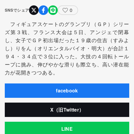
0
SNSでシェア
フィギュアスケートのグランプリ（ＧＰ）シリー
ズ第３戦、フランス大会は５日、アンジェで閉幕
し、女子でＧＰ初出場だった１９歳の住吉（すみよ
し）りをん（オリエンタルバイオ・明大）が合計１
９４・３４点で３位に入った。大技の４回転トール
ープに挑み、伸びやかな滑りも際立ち、高い潜在能
力が花開きつつある。
facebook
X（旧Twitter）
LINE