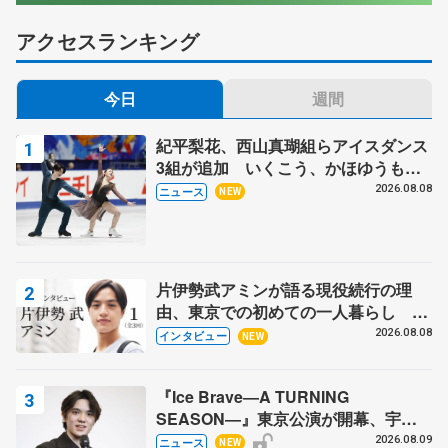
アクセスランキング
今日
週間
紀平梨花、西山真瑚組らアイスダンス
3組が追加 いくこう、かほゆうも、
木下グループ杯
2026.08.08
ニュース
NEW
片伊勢武アミンが語る現役続行の理
由、東京での初めての一人暮らし 注
目スケーターの「今」に迫る
2026.08.08
インタビュー
NEW
『Ice Brave―A TURNING
SEASON―』東京公演が開幕、宇野
昌磨の『Ice Brave』にかける思いを
2026.08.09
ニュース
NEW