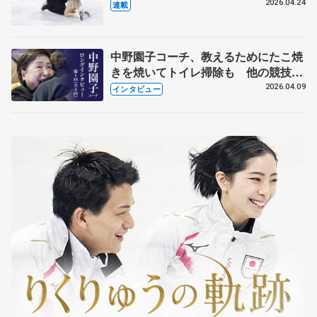
【引退発表後②】
2026.04.24
連載
中野園子コーチ、教えるためにたこ焼
きを焼いてトイレ掃除も 他の競技に
も通用するという坂本花織の筋肉
2026.04.09
インタビュー