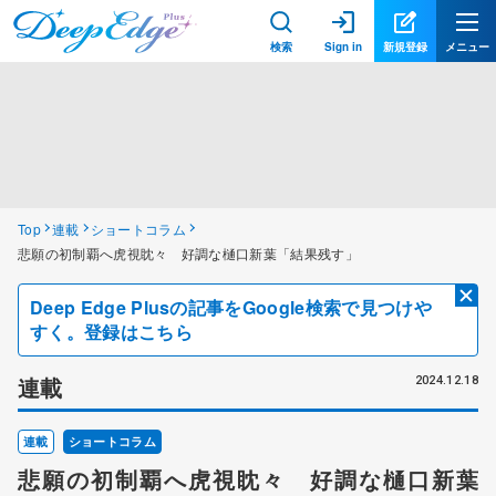
検索
Sign in
新規登録
メニュー
Top
連載
ショートコラム
悲願の初制覇へ虎視眈々 好調な樋口新葉「結果残す」
Deep Edge Plusの記事をGoogle検索で見つけや
すく。登録はこちら
連載
2024.12.18
連載
ショートコラム
悲願の初制覇へ虎視眈々 好調な樋口新葉