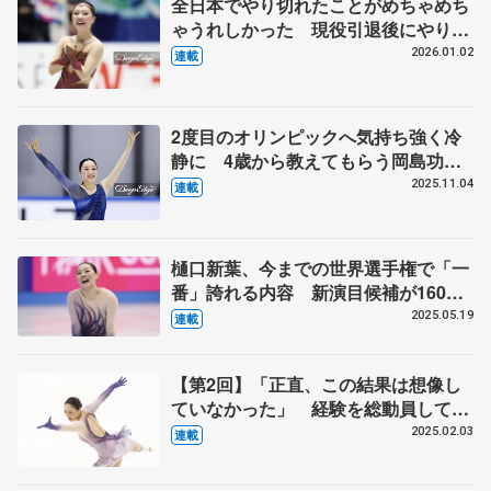
全日本でやり切れたことがめちゃめち
ゃうれしかった 現役引退後にやりた
いことは…【第5回 新葉のことば】
2026.01.02
連載
2度目のオリンピックへ気持ち強く冷
静に 4歳から教えてもらう岡島功治
コーチに誓う恩返し 体調整わず気を
2025.11.04
連載
使う食事面、右足の甲に痛みも 【第
4回・新葉のことば】
樋口新葉、今までの世界選手権で「一
番」誇れる内容 新演目候補が160曲
「どう選ぼう」焦る日々 五輪へ今、
2025.05.19
連載
何の制約ない「黄金の1週間」欲し
い 【第3回・新葉のことば】
【第2回】「正直、この結果は想像し
ていなかった」 経験を総動員して3
年ぶりの全日本表彰台
2025.02.03
連載