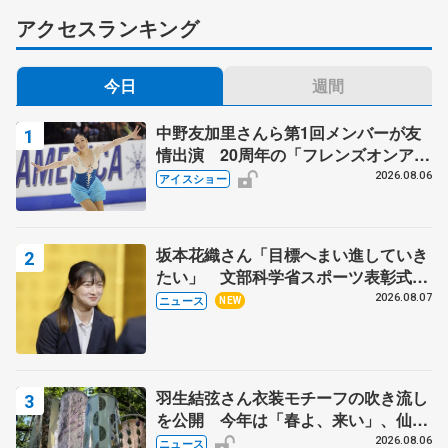
アクセスランキング
今日
週間
中野友加里さんら第1回メンバーが友
情出演 20周年の「フレンズオンアイ
ス」 宮本賢二さん、有川梨絵さん、
2026.08.06
アイスショー
田村岳斗さんも
坂本花織さん「目標へまい進していき
たい」 文部科学省スポーツ表彰式で
代表謝辞
2026.08.07
ニュース
NEW
羽生結弦さん衣装モチーフの吹き流し
を公開 今年は「春よ、来い」、仙台
の瑞鳳殿
2026.08.06
ニュース