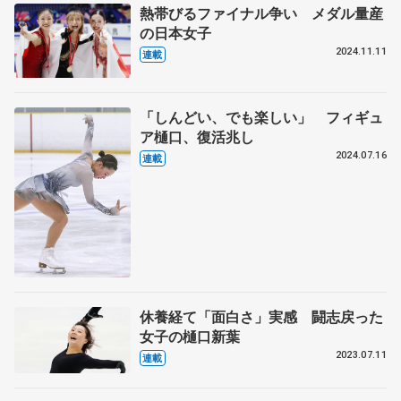
熱帯びるファイナル争い メダル量産
の日本女子
2024.11.11
連載
「しんどい、でも楽しい」 フィギュ
ア樋口、復活兆し
2024.07.16
連載
休養経て「面白さ」実感 闘志戻った
女子の樋口新葉
2023.07.11
連載