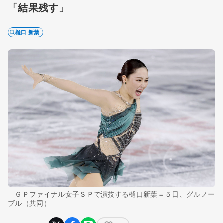
「結果残す」
樋口 新葉
ＧＰファイナル女子ＳＰで演技する樋口新葉＝５日、グルノー
ブル（共同）