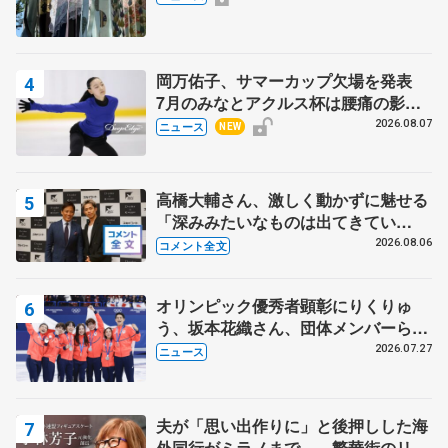
岡万佑子、サマーカップ欠場を発表
7月のみなとアクルス杯は腰痛の影響
で
2026.08.07
ニュース
NEW
高橋大輔さん、激しく動かずに魅せる
「深みみたいなものは出てきてい
る？」 〝兄さん〟と慕うレジェンド
2026.08.06
コメント全文
野村忠宏さんと和気あいあい
オリンピック優秀者顕彰にりくりゅ
う、坂本花織さん、団体メンバーら
8月7日に文科省が表彰式、ブルーノ・
2026.07.27
ニュース
マルコット、中野園子らコーチも
夫が「思い出作りに」と後押しした海
外同行がミラノまで… 繁華街のリン