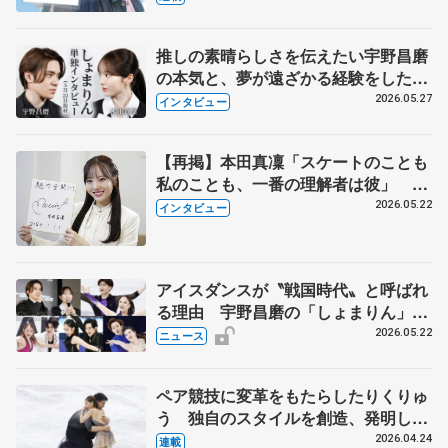
永さんの存在
推しの素晴らしさを伝えたい宇野昌磨
の本気と、夢が遠ざかる経験をした本
田真凜の覚悟
2026.05.27
インタビュー
【再掲】本田真凜「スケートのことも
私のことも、一番の理解者は彼」 引
退時の単独インタビューで語った競技
2026.05.22
インタビュー
人生や家族、恋人、これからの夢…
アイスダンスが〝戦国時代〟と呼ばれ
る理由 宇野昌磨の「しょまりん」ら
実力者が相次いで参戦 国内の競争激
2026.05.22
ニュース
化
ペア競技に変革をもたらしたりくりゅ
う 独自のスタイルを創造、発明した
【引退発表後②】
2026.04.24
連載