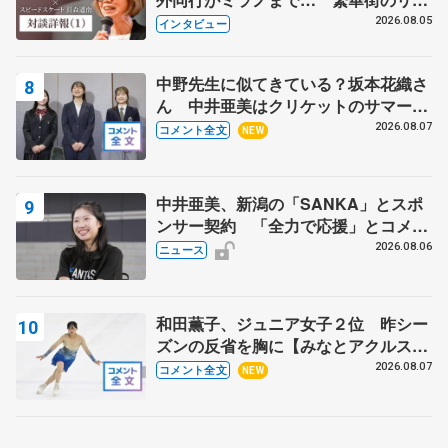
クでは不良のお兄さんも味方に 小林
2026.08.05
インタビュー
芳子さんが振り返るスケート人生
中野先生に似てきている？坂本花織さ
ん 中井亜美はクリケットのサマーキ
ャンプに 島田麻央はたくさん試合に
2026.08.07
コメント全文
NEW
出て国際大会へ【文部科学省スポーツ
表彰式】
中井亜美、新潟の「SANKA」とスポ
ンサー契約 「全力で応援」とコメン
ト
2026.08.06
ニュース
和田薫子、ジュニア女子２位 昨シー
ズンの反省を胸に【みなとアクルス杯
フリー】
2026.08.07
コメント全文
NEW