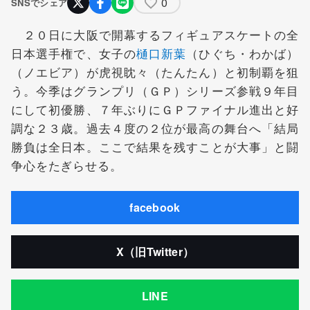
0
SNSでシェア
２０日に大阪で開幕するフィギュアスケートの全
日本選手権で、女子の
樋口新葉
（ひぐち・わかば）
（ノエビア）が虎視眈々（たんたん）と初制覇を狙
う。今季はグランプリ（ＧＰ）シリーズ参戦９年目
にして初優勝、７年ぶりにＧＰファイナル進出と好
調な２３歳。過去４度の２位が最高の舞台へ「結局
勝負は全日本。ここで結果を残すことが大事」と闘
争心をたぎらせる。
facebook
X（旧Twitter）
LINE