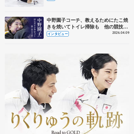
中野園子コーチ、教えるためにたこ焼
きを焼いてトイレ掃除も 他の競技に
も通用するという坂本花織の筋肉
2026.04.09
インタビュー