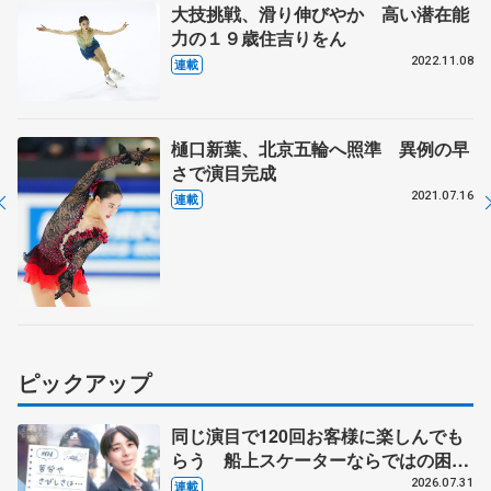
大技挑戦、滑り伸びやか 高い潜在能
力の１９歳住吉りをん
2022.11.08
連載
樋口新葉、北京五輪へ照準 異例の早
さで演目完成
2021.07.16
連載
ピックアップ
同じ演目で120回お客様に楽しんでも
らう 船上スケーターならではの困難
とは 影響あったPIW前キャプテン松
2026.07.31
連載