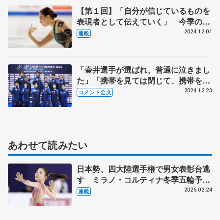
【第１回】「自分が信じているものを
表現者として伝えていく」 今季のフ
リーは今の気持ちにすごく似ている
2024.12.01
連載
「壷井選手が選ばれ、普通に泣きまし
た」「携帯を見ては閉じて、携帯を見
ては閉じ…」 世界選手権代表決定の
2024.12.23
コメント全文
瞬間、その裏側を各選手が明かす 代
表会見コメント全文
あわせて読みたい
日本勢、四大陸選手権で男女表彰台逃
す ミラノ・コルティナ冬季五輪予選
へ不安
2025.02.24
連載