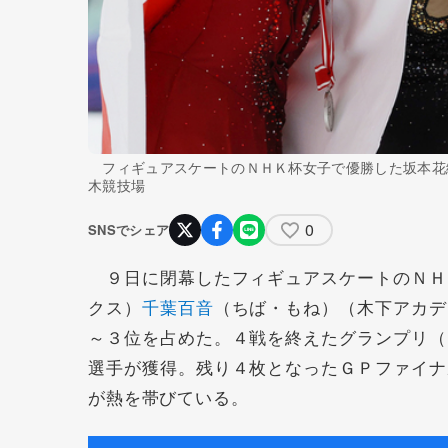
フィギュアスケートのＮＨＫ杯女子で優勝した坂本花
木競技場
0
SNSでシェア
９日に閉幕したフィギュアスケートのＮＨ
クス）
千葉百音
（ちば・もね）（木下アカデ
～３位を占めた。４戦を終えたグランプリ（
選手が獲得。残り４枚となったＧＰファイナ
が熱を帯びている。