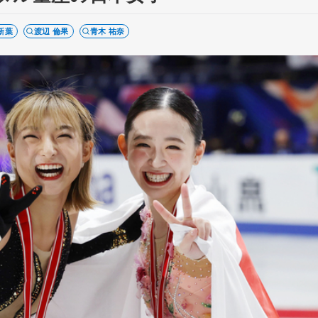
新葉
渡辺 倫果
青木 祐奈