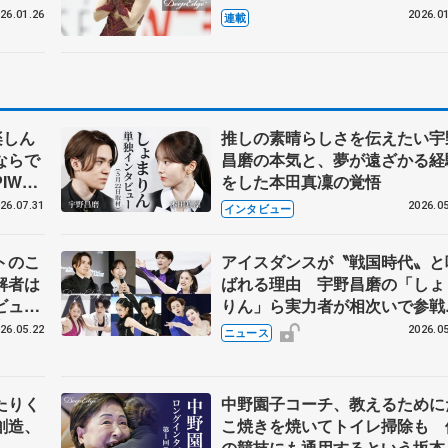
のことば】
26.01.26
2026.01
連載
楽しん
推しの素晴らしさを伝えたい宇
ならで
昌磨の本気と、夢が遠ざかる経
IW前
をした本田真凜の覚悟
26.07.31
2026.05
インタビュー
トのこ
アイスダンスが〝戦国時代〟と
解者は
ばれる理由 宇野昌磨の「しょ
ビュー
りん」ら実力者が相次いで参
恋人、
国内の競争激化
26.05.22
2026.05
ニュース
たりく
中野園子コーチ、教えるために
創造、
こ焼きを焼いてトイレ掃除も 
の競技にも通用するという坂本