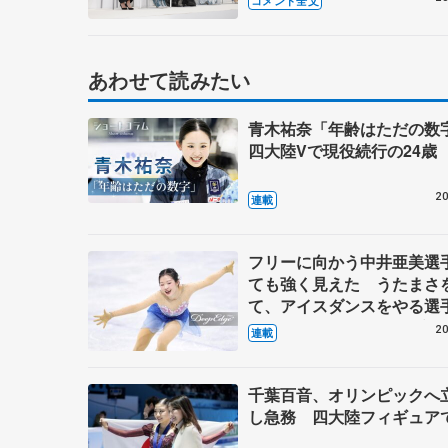
コメント全文
会見・囲み取材
あわせて読みたい
青木祐奈「年齢はただの
四大陸Vで現役続行の24歳
20
連載
フリーに向かう中井亜美選
ても強く見えた うたまさ
て、アイスダンスをやる選
てきてほしい【第5回・宮
20
連載
表現の設計図】
千葉百音、オリンピックへ
し急務 四大陸フィギュア