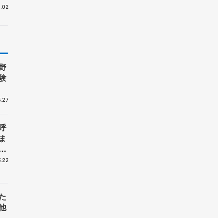
.02
野
験
.27
呼
ま
戦
.22
た
他
花