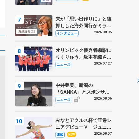
プに 島田麻央はたくさん
試合に出て国際大会へ【文
部科学省スポーツ表彰
夫が「思い出作りに」と後
式】
押しした海外同行がミラノ
まで… 繁華街のリンクで
2026.08.05
インタビュー
は不良のお兄さんも味方
に 小林芳子さんが振り返
オリンピック優秀者顕彰に
るスケート人生
りくりゅう、坂本花織さ
ん、団体メンバーら 8月
2026.07.27
ニュース
7日に文科省が表彰式、ブ
ルーノ・マルコット、中野
園子らコーチも
中井亜美、新潟の
「SANKA」とスポンサー
契約 「全力で応援」とコ
2026.08.06
ニュース
メント
みなとアクルス杯で圧巻シ
ニアデビューＶ ジュニア
で４シーズン無敗の島田麻
2026.08.07
連載
NEW