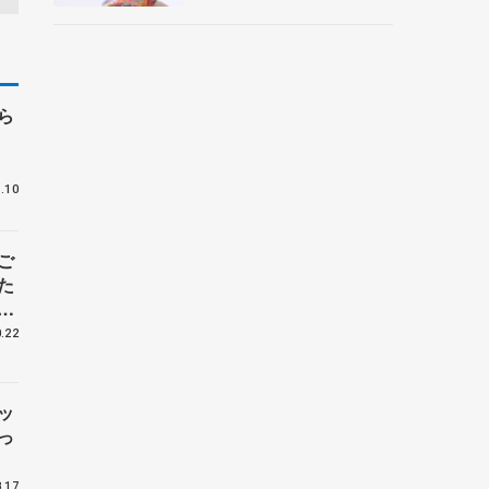
央
ら
」
.10
ご
た
葉
明
.22
ッ
っ
連
.17