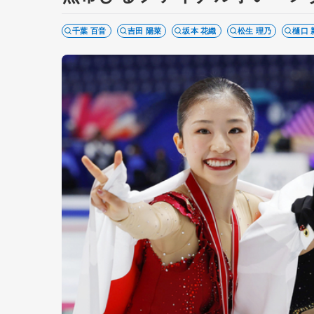
千葉 百音
吉田 陽菜
坂本 花織
松生 理乃
樋口 