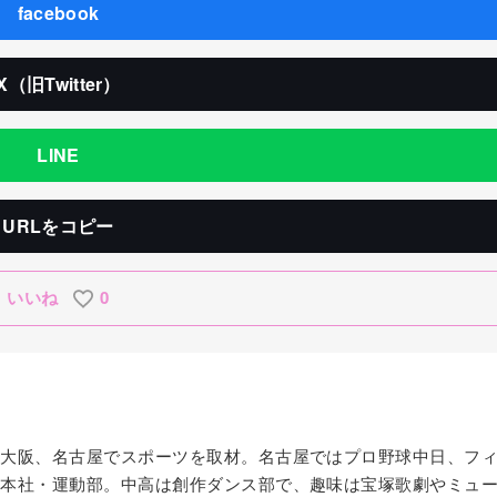
facebook
X（旧Twitter）
LINE
URLをコピー
いいね
0
京、大阪、名古屋でスポーツを取材。名古屋ではプロ野球中日、フ
から本社・運動部。中高は創作ダンス部で、趣味は宝塚歌劇やミュ