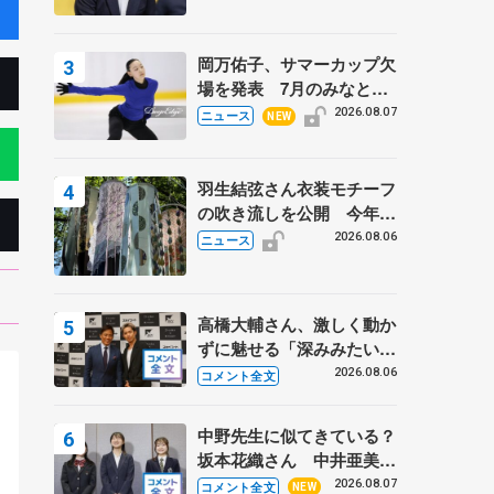
岡万佑子、サマーカップ欠
場を発表 7月のみなとア
クルス杯は腰痛の影響で
2026.08.07
ニュース
NEW
羽生結弦さん衣装モチーフ
の吹き流しを公開 今年は
「春よ、来い」、仙台の瑞
2026.08.06
ニュース
鳳殿
高橋大輔さん、激しく動か
ずに魅せる「深みみたいな
ものは出てきている？」
2026.08.06
コメント全文
〝兄さん〟と慕うレジェン
ド野村忠宏さんと和気あい
中野先生に似てきている？
あい
ィ
坂本花織さん 中井亜美は
ー
クリケットのサマーキャン
2026.08.07
コメント全文
NEW