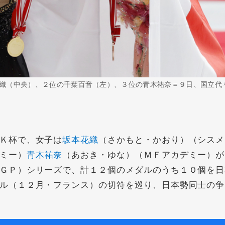
織（中央）、２位の千葉百音（左）、３位の青木祐奈＝９日、国立代
Ｋ杯で、女子は
坂本花織
（さかもと・かおり）（シスメ
ミー）
青木祐奈
（あおき・ゆな）（ＭＦアカデミー）が
ＧＰ）シリーズで、計１２個のメダルのうち１０個を日
ル（１２月・フランス）の切符を巡り、日本勢同士の争