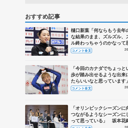
おすすめ記事
樋口新葉「何ならもう去年
な結果のまま、ズルズル、
ル終わっちゃうのかなって
いた…」「休養を挟んでか
20
コメント全文
いう結果を残せたというの
くうれしい」 全日本選手
ー後コメント全文
「今回のカナダでちょっと
歩が踏み出せるような出来
たらいいなと思っています
本花織 スケートカナダ公
20
コメント全文
後
「オリンピックシーズンに
つながるようなシーズンに
って思っている」 坂本花
本スケート連盟のシーズン
20