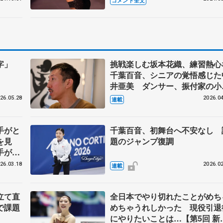
コメント全文
盟強化合宿（イタリア北部バレ
ゼ）取材対応
数字」
挑戦楽しむ坂本花織、練習熱心
千葉百音、シニアの覚悟感じた
井亜美 ダンサー、振付家の小
健太さんが見た選手の姿 【中
26.05.28
2026.04
連載
手がと
千葉百音、初舞台へ不安なし 
を見
題のジャンプ復調
手が出
本賢二
26.03.18
2026.02
連載
立て直
全日本でやり切れたことがめち
で課題
めちゃうれしかった 現役引退
にやりたいことは…【第5回 新