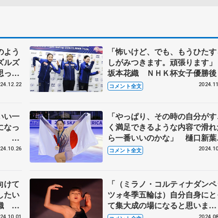
のよう
「怖いけど、でも、もうひたす
ズルズ
しがみつきます。頑張ります
思って
坂本花織 ＮＨＫ杯女子優勝後
らこう
24.12.22
2024.11
コメント全文
はすご
権フリ
いい一
「やっぱり、その時の自分がす
になっ
く満足できるような内容で滑れ
」 坂
ら一番いいのかな」 樋口新
式練習
スケートアメリカ優勝から一夜
24.10.26
2024.10
コメント全文
け取材
向けて
「（ミラノ・コルティナダンペ
したい
ツォ冬季五輪は）自分自身にと
織 日
て集大成の場になると思いま
前記者
す」 坂本花織 日本スケート
24.10.01
2024.08