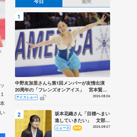
今日
週間
々
中野友加里さんら第1回メンバーが友情出演
ッ
20周年の「フレンズオンアイス」 宮本賢二
１
さん、有川梨絵さん、田村岳斗さんも
2026.08.06
アイスショー
本
い
坂本花織さん「目標へまい
進していきたい」 文部科
学省スポーツ表彰式で代表
2026.08.07
ニュース
NEW
謝辞