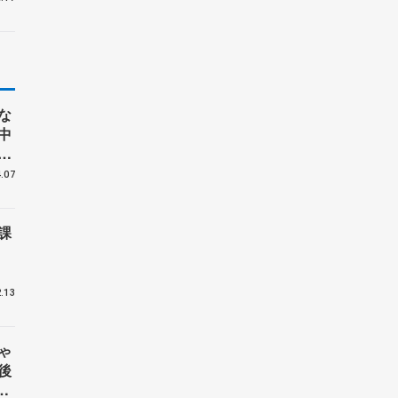
ー
な
中
㞍
】
.07
課
.13
ゃ
後
葉