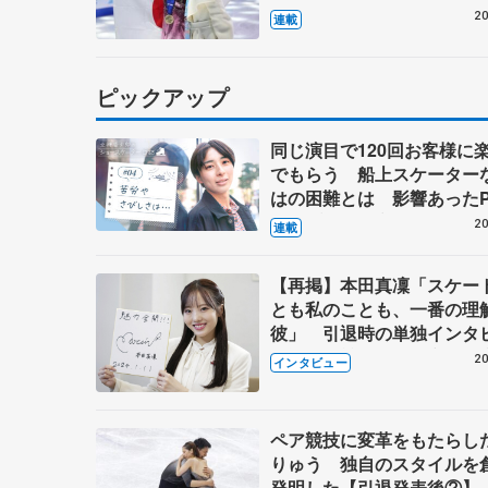
20
連載
ピックアップ
同じ演目で120回お客様に
でもらう 船上スケーター
はの困難とは 影響あったP
キャプテン松永さんの存在
20
連載
【再掲】本田真凜「スケー
とも私のことも、一番の理
彼」 引退時の単独インタ
で語った競技人生や家族、
20
インタビュー
これからの夢…
ペア競技に変革をもたらし
りゅう 独自のスタイルを
発明した【引退発表後②】