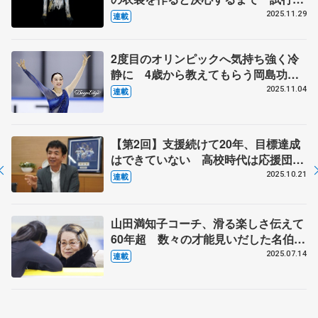
誤の日々、２週間で仕上げた羽生結弦
2025.11.29
連載
さんの『オペラ座の怪人』 伊藤聡美
さんインタビュー（上）
2度目のオリンピックへ気持ち強く冷
静に 4歳から教えてもらう岡島功治
コーチに誓う恩返し 体調整わず気を
2025.11.04
連載
使う食事面、右足の甲に痛みも 【第
4回・新葉のことば】
【第2回】支援続けて20年、目標達成
はできていない 高校時代は応援団、
人気ない方に熱が入る
2025.10.21
連載
山田満知子コーチ、滑る楽しさ伝えて
60年超 数々の才能見いだした名伯
楽 【ニッポン・スポーツ人の肖像】
2025.07.14
連載