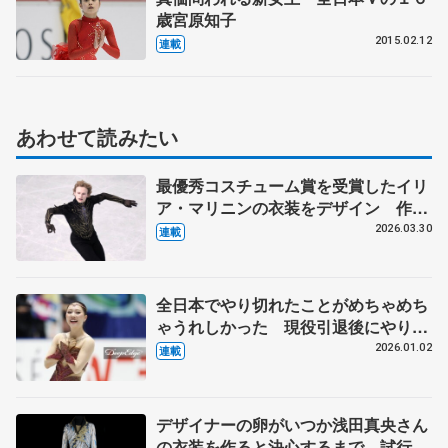
歳宮原知子
2015.02.12
連載
あわせて読みたい
最優秀コスチューム賞を受賞したイリ
ア・マリニンの衣装をデザイン 作り
手の考えが尊重される海外選手からの
2026.03.30
連載
依頼 伊藤聡美さんに聞く（下）
全日本でやり切れたことがめちゃめち
ゃうれしかった 現役引退後にやりた
いことは…【第5回 新葉のことば】
2026.01.02
連載
デザイナーの卵がいつか浅田真央さん
の衣装を作ると決心するまで 試行錯