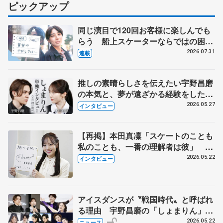
ピックアップ
同じ演目で120回お客様に楽しんでも
らう 船上スケーターならではの困難
とは 影響あったPIW前キャプテン松
2026.07.31
連載
永さんの存在
推しの素晴らしさを伝えたい宇野昌磨
の本気と、夢が遠ざかる経験をした本
田真凜の覚悟
2026.05.27
インタビュー
【再掲】本田真凜「スケートのことも
私のことも、一番の理解者は彼」 引
退時の単独インタビューで語った競技
2026.05.22
インタビュー
人生や家族、恋人、これからの夢…
アイスダンスが〝戦国時代〟と呼ばれ
る理由 宇野昌磨の「しょまりん」ら
実力者が相次いで参戦 国内の競争激
2026.05.22
ニュース