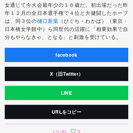
女通じて今大会最年少の１６歳だ。初出場だった昨
年１２月の全日本選手権で４位と大健闘したホープ
は、同３位の
樋口新葉
（ひぐち・わかば）（東京・
日本橋女学館中）ら同世代の活躍に「相乗効果で自
分もやらなきゃ、となる」と刺激を受けている。
facebook
X（旧Twitter）
LINE
URLをコピー
いいね
0