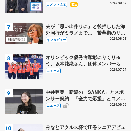
ャンプに 島田麻央はたくさん試合に
2026.08.07
コメント全文
NEW
出て国際大会へ【文部科学省スポーツ
表彰式】
夫が「思い出作りに」と後押しした海
外同行がミラノまで… 繁華街のリン
クでは不良のお兄さんも味方に 小林
2026.08.05
インタビュー
芳子さんが振り返るスケート人生
オリンピック優秀者顕彰にりくりゅ
う、坂本花織さん、団体メンバーら
8月7日に文科省が表彰式、ブルーノ・
2026.07.27
ニュース
マルコット、中野園子らコーチも
中井亜美、新潟の「SANKA」とスポ
ンサー契約 「全力で応援」とコメン
ト
2026.08.06
ニュース
みなとアクルス杯で圧巻シニアデビュ