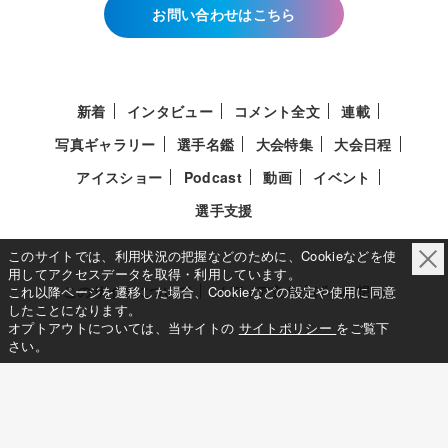
お問い合わせはこちら
新着
インタビュー
コメント全文
連載
写真ギャラリー
選手名鑑
大会特集
大会日程
アイスショー
Podcast
動画
イベント
選手支援
このサイトでは、利用状況の把握などのために、Cookieなどを使
用してアクセスデータを取得・利用しています。
このサイトについて
メディア立ち上げへの想い
これ以降ページを遷移した場合、Cookieなどの設定や使用に同意
したことになります。
オプトアウトについては、当サイトの
サイトポリシー
をご覧下
さい。
サイトポリシー
利用規約
利用者情報の外部送信について
特定商取引法に基づく表示について
Deep Edge
一般社団法人共同通信社