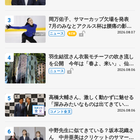
岡万佑子、サマーカップ欠場を発表
7月のみなとアクルス杯は腰痛の影響
で
2026.08.07
ニュース
NEW
羽生結弦さん衣装モチーフの吹き流し
を公開 今年は「春よ、来い」、仙台
の瑞鳳殿
2026.08.06
ニュース
高橋大輔さん、激しく動かずに魅せる
「深みみたいなものは出てきてい
る？」 〝兄さん〟と慕うレジェンド
2026.08.06
コメント全文
野村忠宏さんと和気あいあい
中野先生に似てきている？坂本花織さ
ん 中井亜美はクリケットのサマーキ