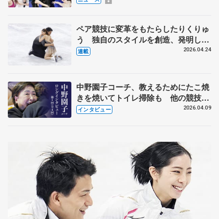
化
ペア競技に変革をもたらしたりくりゅ
う 独自のスタイルを創造、発明した
【引退発表後②】
2026.04.24
連載
中野園子コーチ、教えるためにたこ焼
きを焼いてトイレ掃除も 他の競技に
も通用するという坂本花織の筋肉
2026.04.09
インタビュー