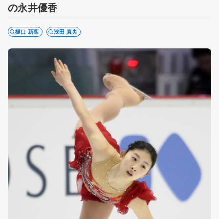
の永井優香
樋口 新葉
浅田 真央