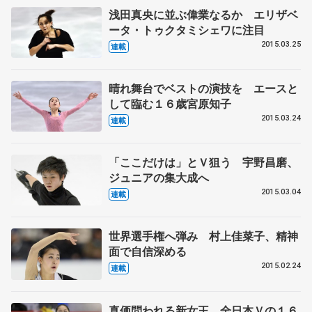
浅田真央に並ぶ偉業なるか エリザベ
ータ・トゥクタミシェワに注目
2015.03.25
連載
晴れ舞台でベストの演技を エースと
して臨む１６歳宮原知子
2015.03.24
連載
「ここだけは」とＶ狙う 宇野昌磨、
ジュニアの集大成へ
2015.03.04
連載
世界選手権へ弾み 村上佳菜子、精神
面で自信深める
2015.02.24
連載
真価問われる新女王 全日本Ｖの１６