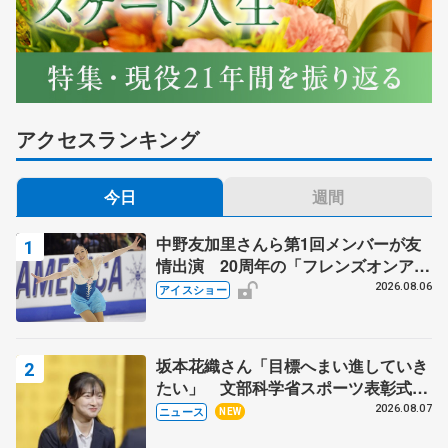
アクセスランキング
今日
週間
中野友加里さんら第1回メンバーが友
情出演 20周年の「フレンズオンアイ
ス」 宮本賢二さん、有川梨絵さん、
2026.08.06
アイスショー
田村岳斗さんも
坂本花織さん「目標へまい進していき
たい」 文部科学省スポーツ表彰式で
代表謝辞
2026.08.07
ニュース
NEW