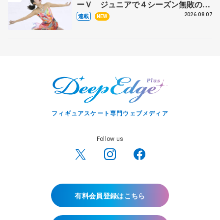
ーＶ ジュニアで４シーズン無敗の島
田麻央
2026.08.07
連載
NEW
フィギュアスケート専門ウェブメディア
Follow us
有料会員登録はこちら