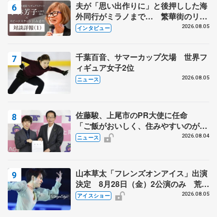
夫が「思い出作りに」と後押しした海
外同行がミラノまで… 繁華街のリン
クでは不良のお兄さんも味方に 小林
2026.08.05
インタビュー
芳子さんが振り返るスケート人生
千葉百音、サマーカップ欠場 世界フ
ィギュア女子2位
2026.08.05
ニュース
佐藤駿、上尾市のPR大使に任命
「ご飯がおいしく、住みやすいのが魅
力」
2026.08.04
ニュース
山本草太「フレンズオンアイス」出演
決定 8月28日（金）2公演のみ 荒川
静香さんプロデュース、20周年のアイ
2026.08.05
アイスショー
スショー