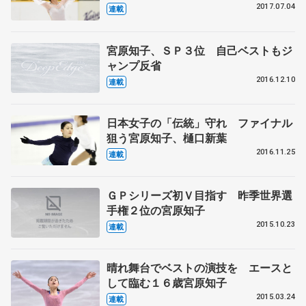
2017.07.04
連載
宮原知子、ＳＰ３位 自己ベストもジ
ャンプ反省
2016.12.10
連載
日本女子の「伝統」守れ ファイナル
狙う宮原知子、樋口新葉
2016.11.25
連載
ＧＰシリーズ初Ｖ目指す 昨季世界選
手権２位の宮原知子
2015.10.23
連載
晴れ舞台でベストの演技を エースと
して臨む１６歳宮原知子
2015.03.24
連載