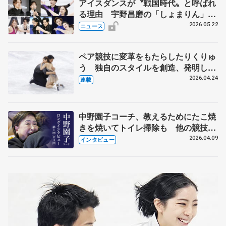
アイスダンスが〝戦国時代〟と呼ばれ
る理由 宇野昌磨の「しょまりん」ら
実力者が相次いで参戦 国内の競争激
2026.05.22
ニュース
化
ペア競技に変革をもたらしたりくりゅ
う 独自のスタイルを創造、発明した
【引退発表後②】
2026.04.24
連載
中野園子コーチ、教えるためにたこ焼
きを焼いてトイレ掃除も 他の競技に
も通用するという坂本花織の筋肉
2026.04.09
インタビュー