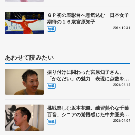
ＧＰ初の表彰台へ意気込む 日本女子
期待の１６歳宮原知子
2014.10.31
連載
あわせて読みたい
振り付けに関わった宮原知子さん、
「かなだい」の魅力 表現に点数をつ
ける難しさとは? ダンサーで振付家
2026.04.14
連載
の小㞍健太さんの提案 【下】
挑戦楽しむ坂本花織、練習熱心な千葉
百音、シニアの覚悟感じた中井亜美
ダンサー、振付家の小㞍健太さんが見
2026.04.07
連載
た選手の姿 【中】