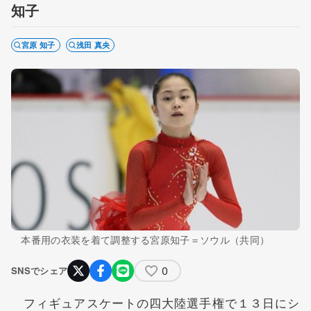
知子
宮原 知子
浅田 真央
本番用の衣装を着て調整する宮原知子＝ソウル（共同）
0
SNSでシェア
フィギュアスケートの四大陸選手権で１３日にシ