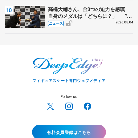
高橋大輔さん、金3つの迫力を感嘆
自身のメダルは「どちらに？」 〝リ
ス兄弟〟オリンピック3連覇の野村忠
2026.08.04
ニュース
宏さんと対談
フィギュアスケート専門ウェブメディア
Follow us
有料会員登録はこちら