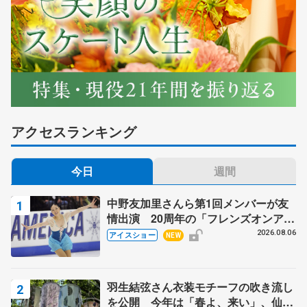
アクセスランキング
今日
週間
中野友加里さんら第1回メンバーが友
情出演 20周年の「フレンズオンアイ
ス」 宮本賢二さん、有川梨絵さん、
2026.08.06
アイスショー
NEW
田村岳斗さんも
羽生結弦さん衣装モチーフの吹き流し
を公開 今年は「春よ、来い」、仙台