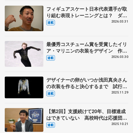
フィギュアスケート日本代表選手が取
り組む表現トレーニングとは？ ダン
サー、振付家の小㞍健太さんが伝えた
2026.03.31
連載
いこと 【上】
最優秀コスチューム賞を受賞したイリ
ア・マリニンの衣装をデザイン 作り
手の考えが尊重される海外選手からの
2026.03.30
連載
依頼 伊藤聡美さんに聞く（下）
デザイナーの卵がいつか浅田真央さん
の衣装を作ると決心するまで 試行錯
誤の日々、２週間で仕上げた羽生結弦
2025.11.29
連載
さんの『オペラ座の怪人』 伊藤聡美
さんインタビュー（上）
【第2回】支援続けて20年、目標達成
はできていない 高校時代は応援団、
人気ない方に熱が入る
2025.10.21
連載