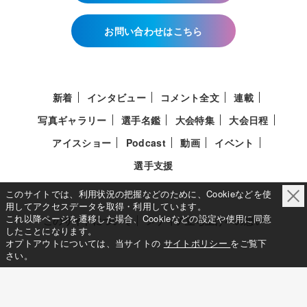
お問い合わせはこちら
新着
インタビュー
コメント全文
連載
写真ギャラリー
選手名鑑
大会特集
大会日程
アイスショー
Podcast
動画
イベント
選手支援
このサイトでは、利用状況の把握などのために、Cookieなどを使
用してアクセスデータを取得・利用しています。
これ以降ページを遷移した場合、Cookieなどの設定や使用に同意
このサイトについて
メディア立ち上げへの想い
したことになります。
オプトアウトについては、当サイトの
サイトポリシー
をご覧下
さい。
サイトポリシー
利用規約
利用者情報の外部送信について
特定商取引法に基づく表示について
Deep Edge
一般社団法人共同通信社