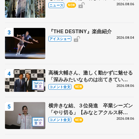
の瑞鳳殿
2026.08.06
ニュース
NEW
『THE DESTINY』楽曲紹介
2026.08.04
アイスショー
高橋大輔さん、激しく動かずに魅せる
「深みみたいなものは出てきてい
る？」 〝兄さん〟と慕うレジェンド
2026.08.06
コメント全文
NEW
野村忠宏さんと和気あいあい
横井きな結、３位発進 卒業シーズン
「やり切る」【みなとアクルス杯
SP】
2026.08.06
コメント全文
NEW