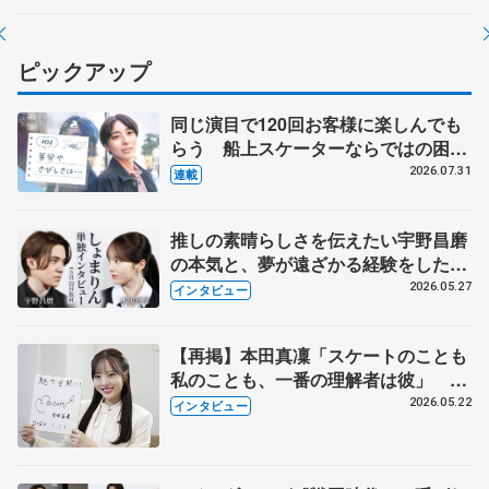
ピックアップ
同じ演目で120回お客様に楽しんでも
らう 船上スケーターならではの困難
とは 影響あったPIW前キャプテン松
2026.07.31
連載
永さんの存在
推しの素晴らしさを伝えたい宇野昌磨
の本気と、夢が遠ざかる経験をした本
田真凜の覚悟
2026.05.27
インタビュー
【再掲】本田真凜「スケートのことも
私のことも、一番の理解者は彼」 引
退時の単独インタビューで語った競技
2026.05.22
インタビュー
人生や家族、恋人、これからの夢…