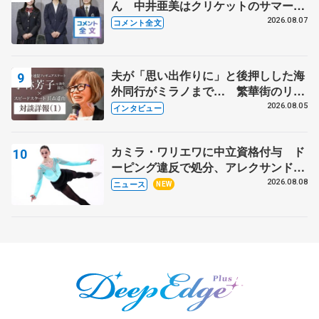
ん 中井亜美はクリケットのサマーキ
ャンプに 島田麻央はたくさん試合に
2026.08.07
コメント全文
出て国際大会へ【文部科学省スポーツ
表彰式】
夫が「思い出作りに」と後押しした海
外同行がミラノまで… 繁華街のリン
クでは不良のお兄さんも味方に 小林
2026.08.05
インタビュー
芳子さんが振り返るスケート人生
カミラ・ワリエワに中立資格付与 ド
ーピング違反で処分、アレクサンド
ラ・イグナトワも
2026.08.08
ニュース
NEW