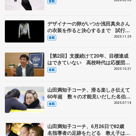
手の考えが尊重される海外選手からの
2026.03.30
連載
依頼 伊藤聡美さんに聞く（下）
デザイナーの卵がいつか浅田真央さん
の衣装を作ると決心するまで 試行錯
誤の日々、２週間で仕上げた羽生結弦
2025.11.29
連載
さんの『オペラ座の怪人』 伊藤聡美
さんインタビュー（上）
【第2回】支援続けて20年、目標達成
はできていない 高校時代は応援団、
人気ない方に熱が入る
2025.10.21
連載
山田満知子コーチ、滑る楽しさ伝えて
60年超 数々の才能見いだした名伯
楽 【ニッポン・スポーツ人の肖像】
2025.07.14
連載
山田満知子コーチ、6月26日で82歳
名指導者の足跡をたどる 教え子は伊