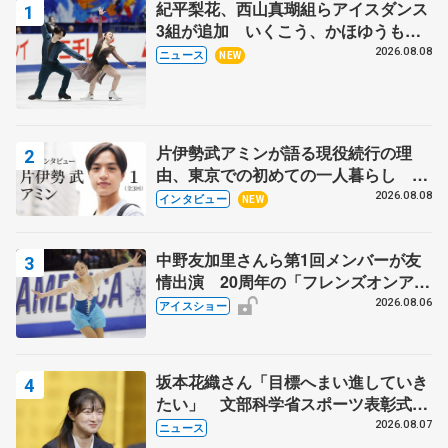
紀平梨花、西山真瑚組らアイスダンス
3組が追加 いくこう、かほゆうも、
木下グループ杯
2026.08.08
ニュース
NEW
片伊勢武アミンが語る現役続行の理
由、東京での初めての一人暮らし 注
目スケーターの「今」に迫る
2026.08.08
インタビュー
NEW
中野友加里さんら第1回メンバーが友
情出演 20周年の「フレンズオンアイ
ス」 宮本賢二さん、有川梨絵さん、
2026.08.06
アイスショー
田村岳斗さんも
坂本花織さん「目標へまい進していき
たい」 文部科学省スポーツ表彰式で
代表謝辞
2026.08.07
ニュース