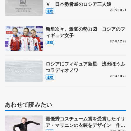
Ｖ 日本勢脅威のロシア三人娘
2019.10.21
連載
新星次々、激変の勢力図 ロシアのフ
ィギュア女子
2018.12.28
連載
ロシアにフィギュア新星 浅田ほうふ
つラディオノワ
2013.10.29
連載
あわせて読みたい
最優秀コスチューム賞を受賞したイリ
ア・マリニンの衣装をデザイン 作り