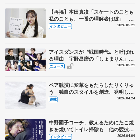
【再掲】本田真凜「スケートのことも
私のことも、一番の理解者は彼」 引
退時の単独インタビューで語った競技
2026.05.22
インタビュー
人生や家族、恋人、これからの夢…
アイスダンスが〝戦国時代〟と呼ばれ
る理由 宇野昌磨の「しょまりん」ら
実力者が相次いで参戦 国内の競争激
2026.05.22
ニュース
化
ペア競技に変革をもたらしたりくりゅ
う 独自のスタイルを創造、発明した
【引退発表後②】
2026.04.24
連載
中野園子コーチ、教えるためにたこ焼
きを焼いてトイレ掃除も 他の競技に
も通用するという坂本花織の筋肉
2026.04.09
インタビュー