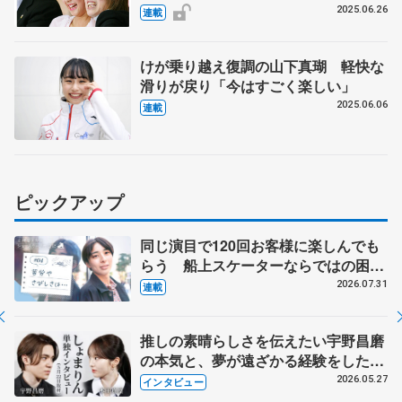
藤みどり、浅田真央、村上佳菜子、宇
2025.06.26
連載
野昌磨ら
けが乗り越え復調の山下真瑚 軽快な
滑りが戻り「今はすごく楽しい」
2025.06.06
連載
ピックアップ
同じ演目で120回お客様に楽しんでも
らう 船上スケーターならではの困難
とは 影響あったPIW前キャプテン松
2026.07.31
連載
永さんの存在
推しの素晴らしさを伝えたい宇野昌磨
の本気と、夢が遠ざかる経験をした本
田真凜の覚悟
2026.05.27
インタビュー