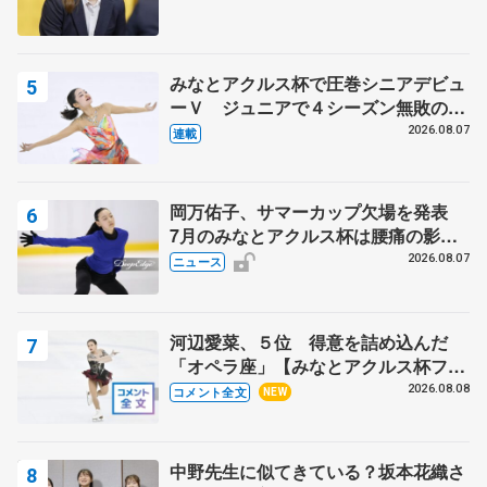
みなとアクルス杯で圧巻シニアデビュ
ーＶ ジュニアで４シーズン無敗の島
田麻央
2026.08.07
連載
岡万佑子、サマーカップ欠場を発表
7月のみなとアクルス杯は腰痛の影響
で
2026.08.07
ニュース
河辺愛菜、５位 得意を詰め込んだ
「オペラ座」【みなとアクルス杯フリ
ー】
2026.08.08
コメント全文
NEW
中野先生に似てきている？坂本花織さ