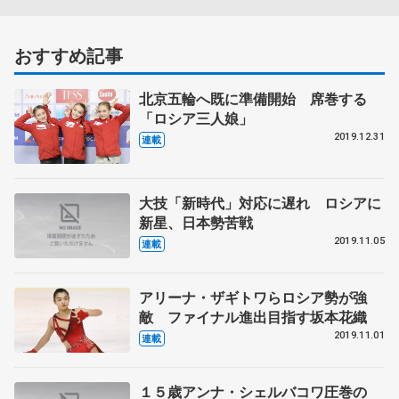
おすすめ記事
北京五輪へ既に準備開始 席巻する
「ロシア三人娘」
2019.12.31
連載
大技「新時代」対応に遅れ ロシアに
新星、日本勢苦戦
2019.11.05
連載
アリーナ・ザギトワらロシア勢が強
敵 ファイナル進出目指す坂本花織
2019.11.01
連載
１５歳アンナ・シェルバコワ圧巻の