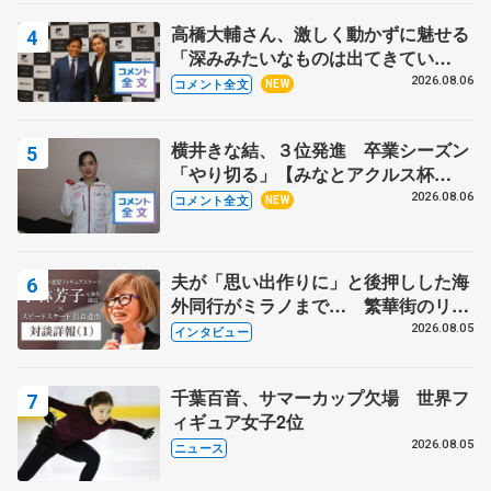
高橋大輔さん、激しく動かずに魅せる
「深みみたいなものは出てきてい
る？」 〝兄さん〟と慕うレジェンド
2026.08.06
コメント全文
NEW
野村忠宏さんと和気あいあい
横井きな結、３位発進 卒業シーズン
「やり切る」【みなとアクルス杯
SP】
2026.08.06
コメント全文
NEW
夫が「思い出作りに」と後押しした海
外同行がミラノまで… 繁華街のリン
クでは不良のお兄さんも味方に 小林
2026.08.05
インタビュー
芳子さんが振り返るスケート人生
千葉百音、サマーカップ欠場 世界フ
ィギュア女子2位
2026.08.05
ニュース