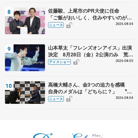
佐藤駿、上尾市のPR大使に任命
「ご飯がおいしく、住みやすいのが魅
力」
2026.08.04
ニュース
山本草太「フレンズオンアイス」出演
決定 8月28日（金）2公演のみ 荒川
静香さんプロデュース、20周年のアイ
2026.08.05
アイスショー
スショー
高橋大輔さん、金3つの迫力を感嘆
自身のメダルは「どちらに？」 〝リ
ス兄弟〟オリンピック3連覇の野村忠
2026.08.04
ニュース
宏さんと対談