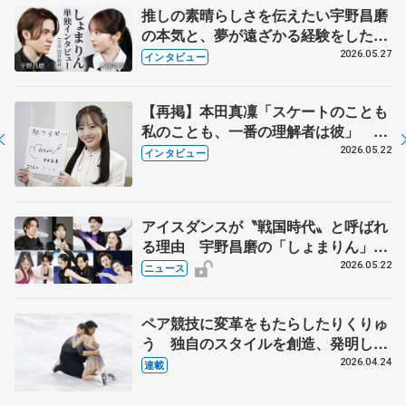
推しの素晴らしさを伝えたい宇野昌磨
の本気と、夢が遠ざかる経験をした本
田真凜の覚悟
2026.05.27
インタビュー
【再掲】本田真凜「スケートのことも
私のことも、一番の理解者は彼」 引
退時の単独インタビューで語った競技
2026.05.22
インタビュー
人生や家族、恋人、これからの夢…
アイスダンスが〝戦国時代〟と呼ばれ
る理由 宇野昌磨の「しょまりん」ら
実力者が相次いで参戦 国内の競争激
2026.05.22
ニュース
化
ペア競技に変革をもたらしたりくりゅ
う 独自のスタイルを創造、発明した
【引退発表後②】
2026.04.24
連載