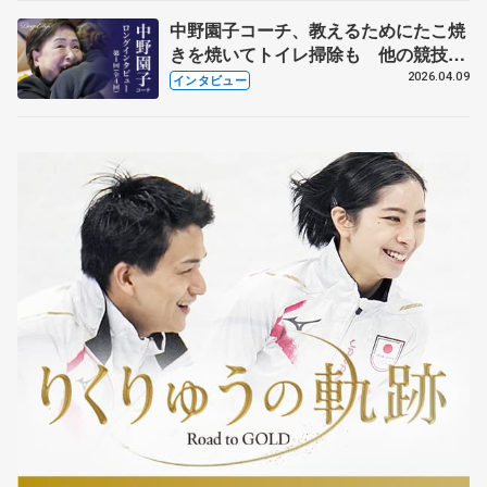
中野園子コーチ、教えるためにたこ焼
きを焼いてトイレ掃除も 他の競技に
も通用するという坂本花織の筋肉
2026.04.09
インタビュー