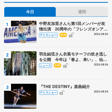
今日
週間
中野友加里さんら第1回メンバーが友
情出演 20周年の「フレンズオンアイ
ス」 宮本賢二さん、有川梨絵さん、
2026.08.06
アイスショー
NEW
田村岳斗さんも
羽生結弦さん衣装モチーフの吹き流し
を公開 今年は「春よ、来い」、仙台
の瑞鳳殿
2026.08.06
ニュース
NEW
『THE DESTINY』楽曲紹介
2026.08.04
アイスショー