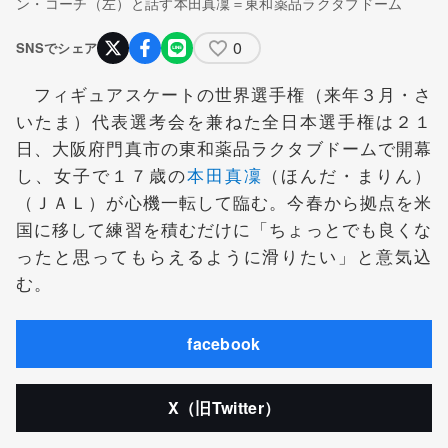
ン・コーチ（左）と話す本田真凜＝東和薬品ラクタブドーム
0
SNSでシェア
フィギュアスケートの世界選手権（来年３月・さ
いたま）代表選考会を兼ねた全日本選手権は２１
日、大阪府門真市の東和薬品ラクタブドームで開幕
し、女子で１７歳の
本田真凜
（ほんだ・まりん）
（ＪＡＬ）が心機一転して臨む。今春から拠点を米
国に移して練習を積むだけに「ちょっとでも良くな
ったと思ってもらえるように滑りたい」と意気込
む。
facebook
X（旧Twitter）