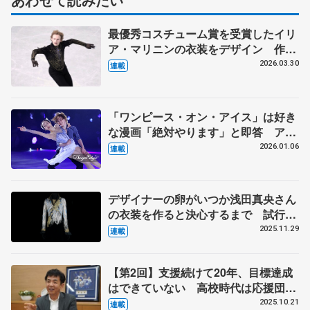
最優秀コスチューム賞を受賞したイリ
ア・マリニンの衣装をデザイン 作り
手の考えが尊重される海外選手からの
2026.03.30
連載
依頼 伊藤聡美さんに聞く（下）
「ワンピース・オン・アイス」は好き
な漫画「絶対やります」と即答 アイ
スショーはお客さんがメイン、純粋に
2026.01.06
連載
楽しんでもらうもの【第3回・宮本賢
二 表現の設計図】
デザイナーの卵がいつか浅田真央さん
の衣装を作ると決心するまで 試行錯
誤の日々、２週間で仕上げた羽生結弦
2025.11.29
連載
さんの『オペラ座の怪人』 伊藤聡美
さんインタビュー（上）
【第2回】支援続けて20年、目標達成
はできていない 高校時代は応援団、
人気ない方に熱が入る
2025.10.21
連載