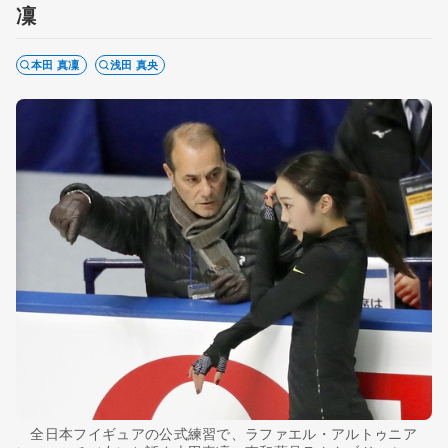
凜
本田 真凜
浅田 真央
全日本フイギュアの公式練習で、ラファエル・アルトゥニア