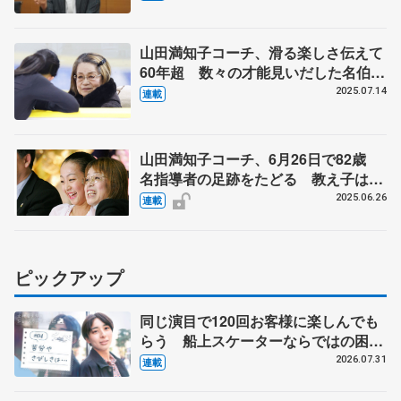
山田満知子コーチ、滑る楽しさ伝えて
60年超 数々の才能見いだした名伯
楽 【ニッポン・スポーツ人の肖像】
2025.07.14
連載
山田満知子コーチ、6月26日で82歳
名指導者の足跡をたどる 教え子は伊
藤みどり、浅田真央、村上佳菜子、宇
2025.06.26
連載
野昌磨ら
ピックアップ
同じ演目で120回お客様に楽しんでも
らう 船上スケーターならではの困難
とは 影響あったPIW前キャプテン松
2026.07.31
連載
永さんの存在