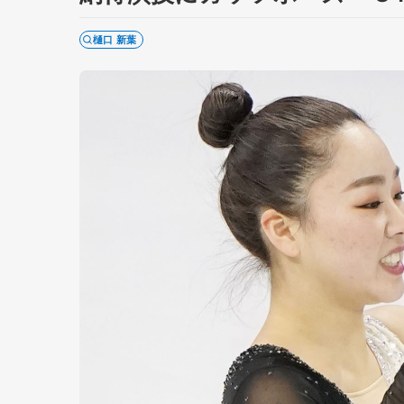
樋口 新葉