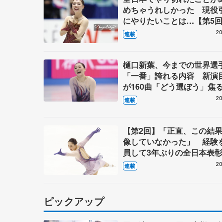
めちゃうれしかった 現役
にやりたいことは…【第5回
のことば】
20
連載
樋口新葉、今までの世界選
「一番」誇れる内容 新演
が160曲「どう選ぼう」焦
日々 五輪へ今、何の制約
20
連載
「黄金の1週間」欲しい 【
回・新葉のことば】
【第2回】「正直、この結
像していなかった」 経験
員して3年ぶりの全日本表
20
連載
ピックアップ