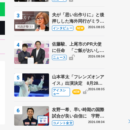
弟〟オリンピック3連覇の
野村忠宏さんと対談
夫が「思い出作りに」と後
押しした海外同行がミラノ
まで… 繁華街のリンクで
2026.08.05
インタビュー
NEW
は不良のお兄さんも味方
に 小林芳子さんが振り返
佐藤駿、上尾市のPR大使
るスケート人生
に任命 「ご飯がおいし
く、住みやすいのが魅力」
2026.08.04
ニュース
山本草太「フレンズオンア
イス」出演決定 8月28日
。
（金）2公演のみ 荒川静
2026.08.05
アイスシ
NEW
ョー
会
香さんプロデュース、20
周年のアイスショー
友野一希、早い時期の国際
試合が良い自信に 宇野昌
磨の現役復帰に思っている
2026.08.04
コメント全文
こと 【アジアンオープン