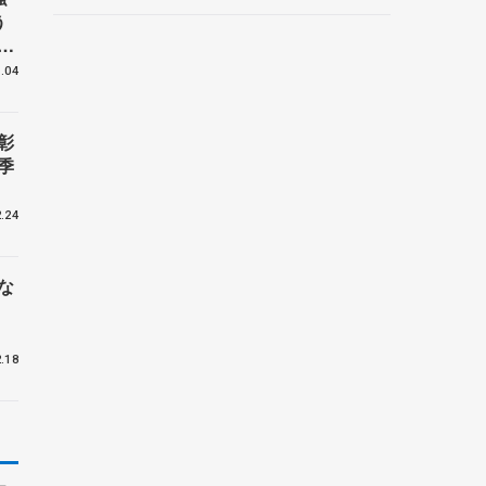
ントロフィー女子フリー】
う
体
の
.04
こ
彰
季
.24
な
.18