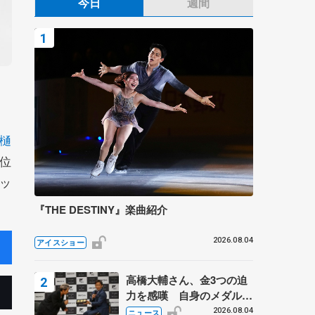
今日
週間
樋
位
ッ
『THE DESTINY』楽曲紹介
2026.08.04
アイスショー
高橋大輔さん、金3つの迫
力を感嘆 自身のメダルは
「どちらに？」 〝リス兄
2026.08.04
ニュース