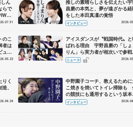
楽しん
推しの素晴らしさを伝えたい宇
ならで
昌磨の本気と、夢が遠ざかる経
IW前
をした本田真凜の覚悟
26.07.31
2026.05
インタビュー
トのこ
アイスダンスが〝戦国時代〟と
解者は
ばれる理由 宇野昌磨の「しょ
ビュー
りん」ら実力者が相次いで参
恋人、
国内の競争激化
26.05.22
2026.05
ニュース
たりく
中野園子コーチ、教えるために
創造、
こ焼きを焼いてトイレ掃除も 
の競技にも通用するという坂本
織の筋肉
26.04.24
2026.04
インタビュー