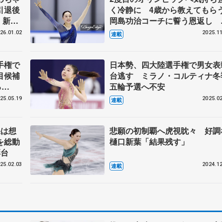
引退後
く冷静に 4歳から教えてもら
 新葉
岡島功治コーチに誓う恩返し 
調整わず気を使う食事面、右足
26.01.02
2025.11
連載
甲に痛みも 【第4回・新葉の
とば】
手権で
日本勢、四大陸選手権で男女表
目候補
台逃す ミラノ・コルティナ冬
る
五輪予選へ不安
ない
25.05.19
2025.02
連載
第3
果は想
悲願の初制覇へ虎視眈々 好調
を総動
樋口新葉「結果残す」
彰台
25.02.03
2024.12
連載