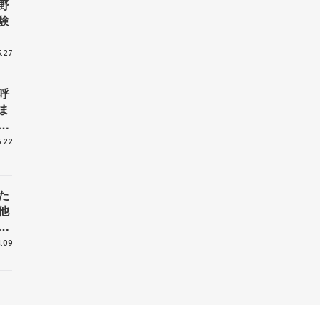
野
験
.27
呼
ま
戦
.22
た
他
花
.09