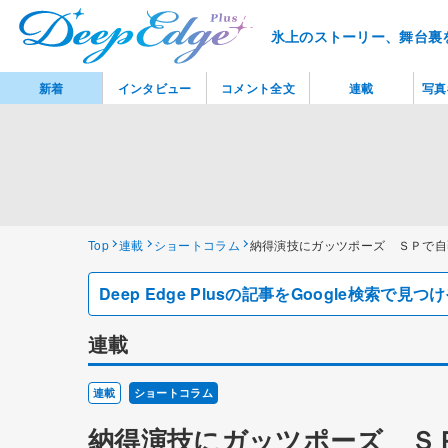
氷上のストーリー、舞台裏
新着
インタビュー
コメント全文
連載
写真
Top
連載
ショートコラム
納得演技にガッツポーズ ＳＰで自
Deep Edge Plusの記事をGoogle検索で
連載
連載
ショートコラム
納得演技にガッツポーズ Ｓ