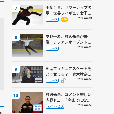
トロフィーフリー後】
千葉百音、サマーカップ欠
場 世界フィギュア女子2
位
2026.08.05
ニュース
NEW
友野一希、渡辺倫果が優
勝 アジアンオープントロ
フィー
2026.08.03
ニュース
AIはフィギュアスケートを
どう変える？ 青木祐奈と
考える採点、トレーニング
2026.08.04
ニュース
の未来
渡辺倫果、コメント難しい
内容も... 「今までにない
くらい早めに仕上げられて
2026.08.04
コメント全文
いる」 【アジアンオープ
強