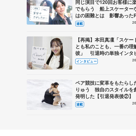
同じ演目で120回お客様に
でもらう 船上スケーター
はの困難とは 影響あったP
キャプテン松永さんの存在
20
連載
【再掲】本田真凜「スケー
とも私のことも、一番の理
彼」 引退時の単独インタ
で語った競技人生や家族、
20
インタビュー
これからの夢…
ペア競技に変革をもたらし
りゅう 独自のスタイルを
発明した【引退発表後②】
20
連載