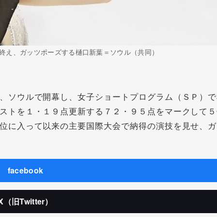
終え、ガッツポーズする樋口新葉＝ソウル（共同）
、ソウルで開幕し、女子ショートプログラム（ＳＰ）で
ストを１・１９点更新する７２・９５点をマークして５
位に入って以来の主要国際大会で納得の演技を見せ、ガ
facebook
X（旧Twitter）