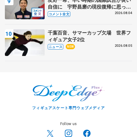
自信に 宇野昌磨の現役復帰に思って
いること 【アジアンオープントロフ
2026.08.04
コメント全文
ィーフリー】
千葉百音、サマーカップ欠場 世界フ
ィギュア女子2位
2026.08.05
ニュース
NEW
フィギュアスケート専門ウェブメディア
Follow us