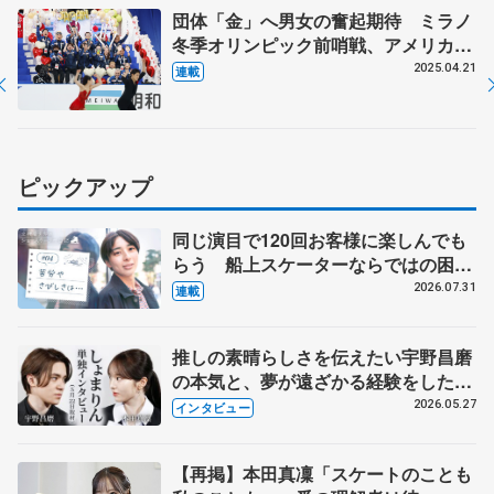
団体「金」へ男女の奮起期待 ミラノ
冬季オリンピック前哨戦、アメリカに
大差の２位
2025.04.21
連載
ピックアップ
同じ演目で120回お客様に楽しんでも
らう 船上スケーターならではの困難
とは 影響あったPIW前キャプテン松
2026.07.31
連載
永さんの存在
推しの素晴らしさを伝えたい宇野昌磨
の本気と、夢が遠ざかる経験をした本
田真凜の覚悟
2026.05.27
インタビュー
【再掲】本田真凜「スケートのことも