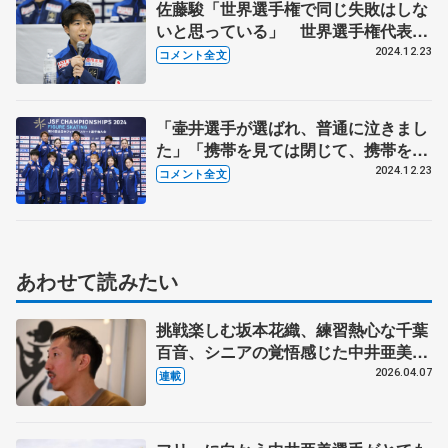
佐藤駿「世界選手権で同じ失敗はしな
いと思っている」 世界選手権代表会
見後、囲み取材コメント全文
2024.12.23
コメント全文
「壷井選手が選ばれ、普通に泣きまし
た」「携帯を見ては閉じて、携帯を見
ては閉じ…」 世界選手権代表決定の
2024.12.23
コメント全文
瞬間、その裏側を各選手が明かす 代
表会見コメント全文
あわせて読みたい
挑戦楽しむ坂本花織、練習熱心な千葉
百音、シニアの覚悟感じた中井亜美
ダンサー、振付家の小㞍健太さんが見
2026.04.07
連載
た選手の姿 【中】