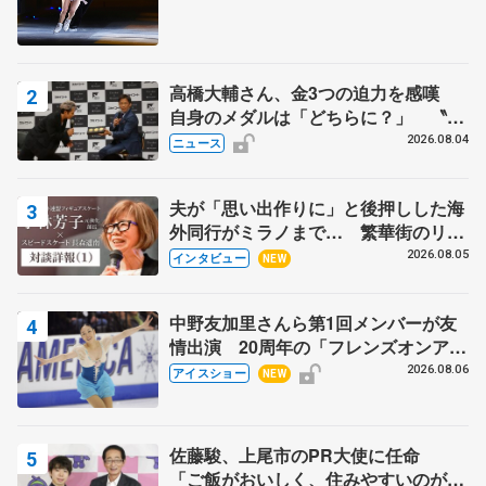
高橋大輔さん、金3つの迫力を感嘆
自身のメダルは「どちらに？」 〝リ
ス兄弟〟オリンピック3連覇の野村忠
2026.08.04
ニュース
宏さんと対談
夫が「思い出作りに」と後押しした海
外同行がミラノまで… 繁華街のリン
クでは不良のお兄さんも味方に 小林
2026.08.05
インタビュー
NEW
芳子さんが振り返るスケート人生
中野友加里さんら第1回メンバーが友
情出演 20周年の「フレンズオンアイ
ス」 宮本賢二さん、有川梨絵さん、
2026.08.06
アイスショー
NEW
田村岳斗さんも
佐藤駿、上尾市のPR大使に任命
「ご飯がおいしく、住みやすいのが魅