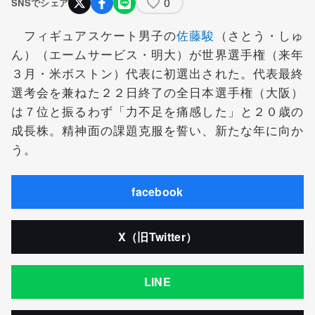
0
SNSでシェア
フィギュアスケート男子の
佐藤駿
（さとう・しゅ
ん）（エームサービス・明大）が世界選手権（来年
３月・米ボストン）代表に初選出された。代表最終
選考会を兼ねた２２日終了の全日本選手権（大阪）
は７位と振るわず「力不足を痛感した」と２０歳の
成長株。精神面の課題克服を誓い、新たな年に向か
う。
facebook
X（旧Twitter）
LINE