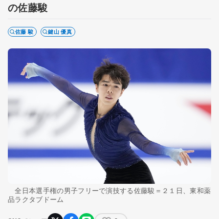
の佐藤駿
佐藤 駿
鍵山 優真
全日本選手権の男子フリーで演技する佐藤駿＝２１日、東和薬
品ラクタブドーム