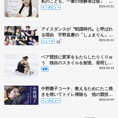
私のことも、一番の理解者は彼」 引
退時の単独インタビューで語った競技
2026.05.22
インタビュー
人生や家族、恋人、これからの夢…
アイスダンスが〝戦国時代〟と呼ばれ
る理由 宇野昌磨の「しょまりん」ら
実力者が相次いで参戦 国内の競争激
2026.05.22
ニュース
化
ペア競技に変革をもたらしたりくりゅ
う 独自のスタイルを創造、発明した
【引退発表後②】
2026.04.24
連載
中野園子コーチ、教えるためにたこ焼
きを焼いてトイレ掃除も 他の競技に
も通用するという坂本花織の筋肉
2026.04.09
インタビュー