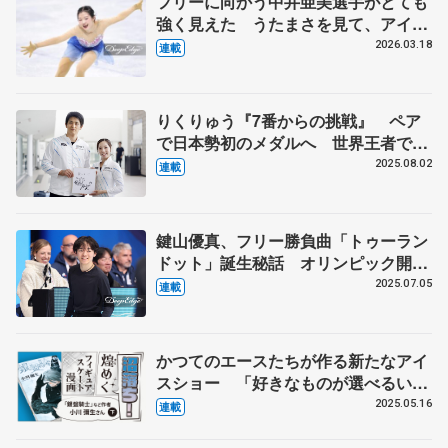
フリーに向かう中井亜美選手がとても
強く見えた うたまさを見て、アイス
ダンスをやる選手が出てきてほしい
2026.03.18
連載
【第5回・宮本賢二 表現の設計図】
りくりゅう『7番からの挑戦』 ペア
で日本勢初のメダルへ 世界王者でも
「守りに入らず」【ミラノ・コルティ
2025.08.02
連載
ナ冬季オリンピック開幕まで半年】
鍵山優真、フリー勝負曲「トゥーラン
ドット」誕生秘話 オリンピック開催
地イタリアの傑作を超豪華布陣で編曲
2025.07.05
連載
【詳報】
かつてのエースたちが作る新たなアイ
スショー 「好きなものが選べるいい
時代」、「きみはペット」の作者イン
2025.05.16
連載
タビュー