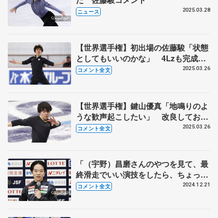
2025.03.28
ニュース
【世界選手権】初出場の佐藤駿「状態
としてもいいのかな」 4Lzも完成度
高く「思い残すことなく本番に」（公
2025.03.26
コメント全文
式練習後コメント全文）
【世界選手権】鍵山優真「地鳴りのよ
うな歓声起こしたい」 改良してお披
露目したSPに「手応えあり」（公式
2025.03.26
コメント全文
練習後コメント全文）
「（宇野）昌磨さんのやつを見て、最
終滑走でいい演技をしたら、ちょっと
やってみたかった」 鍵山優真 全日
2024.12.21
コメント全文
本選手権初Ｖ喜びの声 コメント全文