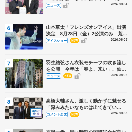
力」
2026.08.04
ニュース
山本草太「フレンズオンアイス」出演
決定 8月28日（金）2公演のみ 荒川
静香さんプロデュース、20周年のアイ
2026.08.05
アイスショー
NEW
スショー
羽生結弦さん衣装モチーフの吹き流し
を公開 今年は「春よ、来い」、仙台
の瑞鳳殿
2026.08.06
ニュース
NEW
高橋大輔さん、激しく動かずに魅せる
「深みみたいなものは出てきてい
る？」 〝兄さん〟と慕うレジェンド
2026.08.06
コメント全文
NEW
野村忠宏さんと和気あいあい
友野一希、早い時期の国際試合が良い