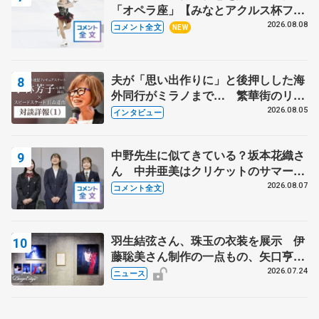
「オペラ座」【みなとアクルス杯フリ
ー】
2026.08.08
コメント全文
NEW
夫が「思い出作りに」と後押しした海
外同行がミラノまで… 繁華街のリン
クでは不良のお兄さんも味方に 小林
2026.08.05
インタビュー
芳子さんが振り返るスケート人生
中野先生に似てきている？坂本花織さ
ん 中井亜美はクリケットのサマーキ
ャンプに 島田麻央はたくさん試合に
2026.08.07
コメント全文
出て国際大会へ【文部科学省スポーツ
表彰式】
羽生結弦さん、珠玉の衣装を展示 伊
藤聡美さん制作の一点もの、矢口亨さ
んが撮影
2026.07.24
ニュース