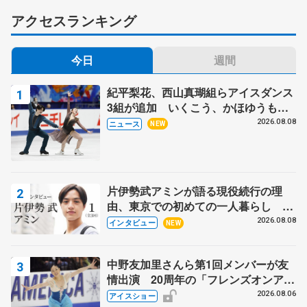
アクセスランキング
今日
週間
紀平梨花、西山真瑚組らアイスダンス
3組が追加 いくこう、かほゆうも、
木下グループ杯
2026.08.08
ニュース
NEW
片伊勢武アミンが語る現役続行の理
由、東京での初めての一人暮らし 注
目スケーターの「今」に迫る
2026.08.08
インタビュー
NEW
中野友加里さんら第1回メンバーが友
情出演 20周年の「フレンズオンアイ
ス」 宮本賢二さん、有川梨絵さん、
2026.08.06
アイスショー