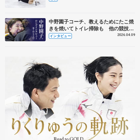
中野園子コーチ、教えるためにたこ焼
きを焼いてトイレ掃除も 他の競技に
も通用するという坂本花織の筋肉
2026.04.09
インタビュー