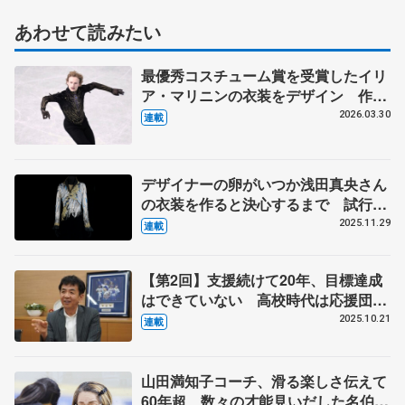
あわせて読みたい
最優秀コスチューム賞を受賞したイリ
ア・マリニンの衣装をデザイン 作り
手の考えが尊重される海外選手からの
2026.03.30
連載
依頼 伊藤聡美さんに聞く（下）
デザイナーの卵がいつか浅田真央さん
の衣装を作ると決心するまで 試行錯
誤の日々、２週間で仕上げた羽生結弦
2025.11.29
連載
さんの『オペラ座の怪人』 伊藤聡美
さんインタビュー（上）
【第2回】支援続けて20年、目標達成
はできていない 高校時代は応援団、
人気ない方に熱が入る
2025.10.21
連載
山田満知子コーチ、滑る楽しさ伝えて
60年超 数々の才能見いだした名伯