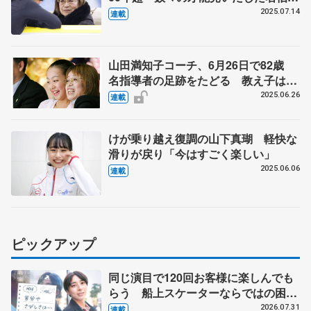
楽 【ニッポン・スポーツ人の肖像】
2025.07.14
連載
山田満知子コーチ、6月26日で82歳
名指導者の足跡をたどる 教え子は伊
藤みどり、浅田真央、村上佳菜子、宇
2025.06.26
連載
野昌磨ら
けが乗り越え復調の山下真瑚 軽快な
滑りが戻り「今はすごく楽しい」
2025.06.06
連載
ピックアップ
同じ演目で120回お客様に楽しんでも
らう 船上スケーターならではの困難
とは 影響あったPIW前キャプテン松
2026.07.31
連載