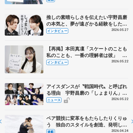
永さんの存在
推しの素晴らしさを伝えたい宇野昌磨
の本気と、夢が遠ざかる経験をした本
田真凜の覚悟
2026.05.27
インタビュー
【再掲】本田真凜「スケートのことも
私のことも、一番の理解者は彼」 引
退時の単独インタビューで語った競技
2026.05.22
インタビュー
人生や家族、恋人、これからの夢…
アイスダンスが〝戦国時代〟と呼ばれ
る理由 宇野昌磨の「しょまりん」ら
実力者が相次いで参戦 国内の競争激
2026.05.22
ニュース
化
ペア競技に変革をもたらしたりくりゅ
う 独自のスタイルを創造、発明した
【引退発表後②】
2026.04.24
連載