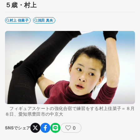
５歳・村上
村上 佳菜子
浅田 真央
フィギュアスケートの強化合宿で練習をする村上佳菜子＝８月
８日、愛知県豊田市の中京大
0
SNSでシェア