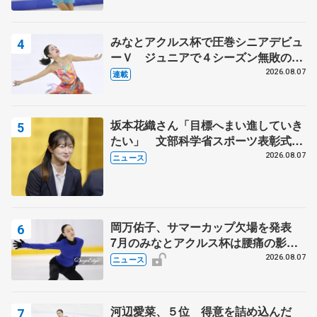
田村岳斗さんも
みなとアクルス杯で圧巻シニアデビュ
ーＶ ジュニアで４シーズン無敗の島
田麻央
2026.08.07
連載
坂本花織さん「目標へまい進していき
たい」 文部科学省スポーツ表彰式で
代表謝辞
2026.08.07
ニュース
岡万佑子、サマーカップ欠場を発表
7月のみなとアクルス杯は腰痛の影響
で
2026.08.07
ニュース
河辺愛菜、５位 得意を詰め込んだ