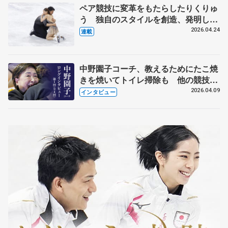
ペア競技に変革をもたらしたりくりゅ
う 独自のスタイルを創造、発明した
【引退発表後②】
2026.04.24
連載
中野園子コーチ、教えるためにたこ焼
きを焼いてトイレ掃除も 他の競技に
も通用するという坂本花織の筋肉
2026.04.09
インタビュー