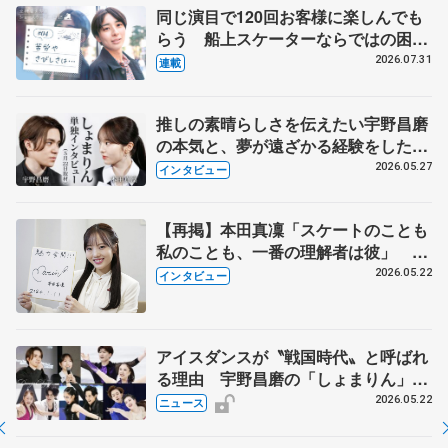
同じ演目で120回お客様に楽しんでも
らう 船上スケーターならではの困難
とは 影響あったPIW前キャプテン松
2026.07.31
連載
永さんの存在
推しの素晴らしさを伝えたい宇野昌磨
の本気と、夢が遠ざかる経験をした本
田真凜の覚悟
2026.05.27
インタビュー
【再掲】本田真凜「スケートのことも
私のことも、一番の理解者は彼」 引
退時の単独インタビューで語った競技
2026.05.22
インタビュー
人生や家族、恋人、これからの夢…
アイスダンスが〝戦国時代〟と呼ばれ
る理由 宇野昌磨の「しょまりん」ら
実力者が相次いで参戦 国内の競争激
2026.05.22
ニュース
化