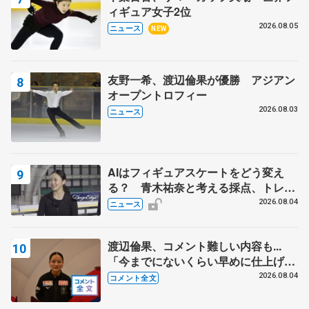
ィギュア女子2位
2026.08.05
ニュース
NEW
友野一希、渡辺倫果が優勝 アジアン
オープントロフィー
2026.08.03
ニュース
AIはフィギュアスケートをどう変え
る？ 青木祐奈と考える採点、トレー
ニングの未来
2026.08.04
ニュース
渡辺倫果、コメント難しい内容も...
「今までにないくらい早めに仕上げら
れている」 【アジアンオープントロ
2026.08.04
コメント全文
フィー女子フリー】