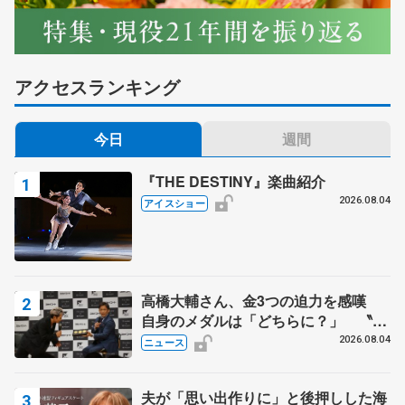
アクセスランキング
今日
週間
『THE DESTINY』楽曲紹介
2026.08.04
アイスショー
高橋大輔さん、金3つの迫力を感嘆
自身のメダルは「どちらに？」 〝リ
ス兄弟〟オリンピック3連覇の野村忠
2026.08.04
ニュース
宏さんと対談
夫が「思い出作りに」と後押しした海