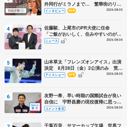
外同行がミラノまで… 繁華街のリン
クでは不良のお兄さんも味方に 小林
2026.08.05
インタビュー
NEW
芳子さんが振り返るスケート人生
佐藤駿、上尾市のPR大使に任命
「ご飯がおいしく、住みやすいのが魅
力」
2026.08.04
ニュース
山本草太「フレンズオンアイス」出演
決定 8月28日（金）2公演のみ 荒川
静香さんプロデュース、20周年のアイ
2026.08.05
アイスショー
NEW
スショー
友野一希、早い時期の国際試合が良い
自信に 宇野昌磨の現役復帰に思って
いること 【アジアンオープントロフ
2026.08.04
コメント全文
ィーフリー後】
千葉百音、サマーカップ欠場 世界フ