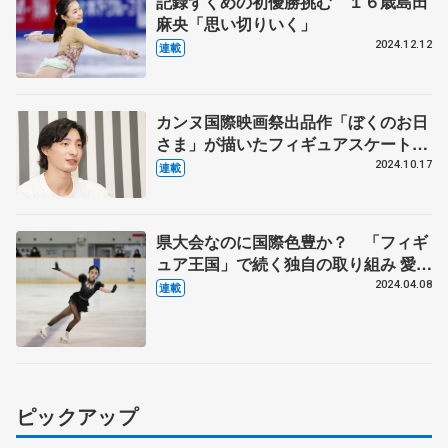
記録ずくめの初優勝挑む １６歳島田
麻央「思い切りいく」
2024.12.12
連載
カンヌ国際映画祭出品作「ぼくのお日
さま」が描いたフィギュアスケートの
リアル 監修した元フィギュアスケー
2024.10.17
連載
ター森望さんが語る「キラキラが詰ま
ったリンク」「アイスダンスという
沼」
県大会なのに国際色豊か？ 「フィギ
ュア王国」で続く独自の取り組み 愛知
から世界へ、金の卵育つ秘密
2024.04.08
連載
ピックアップ