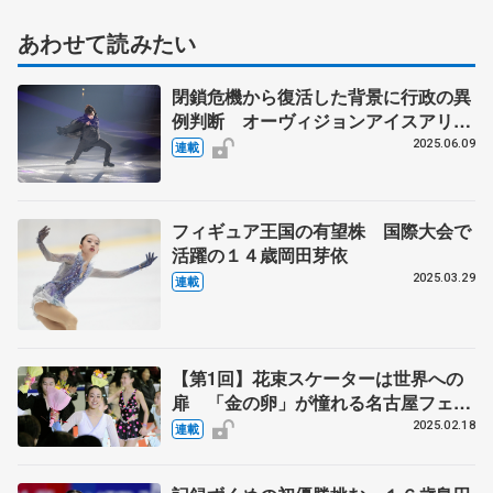
あわせて読みたい
閉鎖危機から復活した背景に行政の異
例判断 オーヴィジョンアイスアリー
ナ福岡の舞台裏【第4回】
2025.06.09
連載
フィギュア王国の有望株 国際大会で
活躍の１４歳岡田芽依
2025.03.29
連載
【第1回】花束スケーターは世界への
扉 「金の卵」が憧れる名古屋フェス
ティバル 中村俊介「最も思い入れの
2025.02.18
連載
あるショー」 人生変えた、ある選手
との出会い