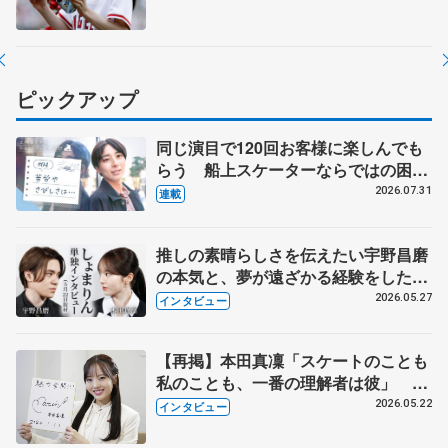
ピックアップ
同じ演目で120回お客様に楽しんでも
らう 船上スケーターならではの困難
とは 影響あったPIW前キャプテン松
2026.07.31
連載
永さんの存在
推しの素晴らしさを伝えたい宇野昌磨
の本気と、夢が遠ざかる経験をした本
田真凜の覚悟
2026.05.27
インタビュー
【再掲】本田真凜「スケートのことも
私のことも、一番の理解者は彼」 引
退時の単独インタビューで語った競技
2026.05.22
インタビュー
人生や家族、恋人、これからの夢…