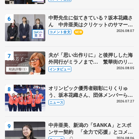
野村忠宏さんと和気あいあい
中野先生に似てきている？坂本花織さ
ん 中井亜美はクリケットのサマーキ
ャンプに 島田麻央はたくさん試合に
2026.08.07
コメント全文
NEW
出て国際大会へ【文部科学省スポーツ
表彰式】
夫が「思い出作りに」と後押しした海
外同行がミラノまで… 繁華街のリン
クでは不良のお兄さんも味方に 小林
2026.08.05
インタビュー
芳子さんが振り返るスケート人生
オリンピック優秀者顕彰にりくりゅ
う、坂本花織さん、団体メンバーら
8月7日に文科省が表彰式、ブルーノ・
2026.07.27
ニュース
マルコット、中野園子らコーチも
中井亜美、新潟の「SANKA」とスポ
ンサー契約 「全力で応援」とコメン
ト
2026.08.06