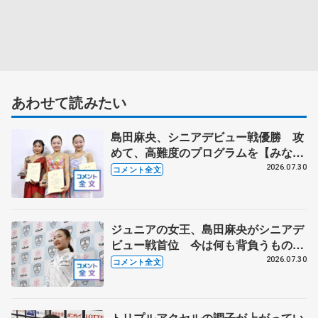
あわせて読みたい
島田麻央、シニアデビュー戦優勝 攻
めて、高難度のプログラムを【みなと
アクルス杯フリー】
2026.07.30
コメント全文
ジュニアの女王、島田麻央がシニアデ
ビュー戦首位 今は何も背負うものが
ない【みなとアクルス杯ＳＰ】
2026.07.30
コメント全文
トリプルアクセルの調子が上がってい