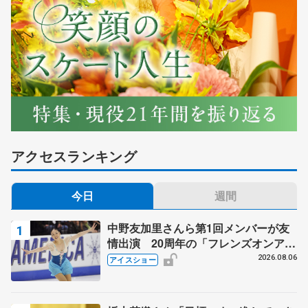
アクセスランキング
今日
週間
中野友加里さんら第1回メンバーが友
情出演 20周年の「フレンズオンアイ
ス」 宮本賢二さん、有川梨絵さん、
2026.08.06
アイスショー
田村岳斗さんも