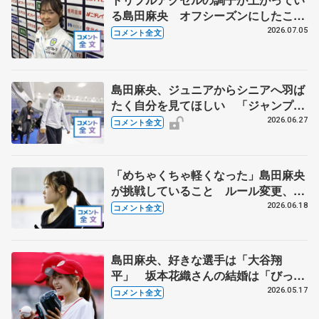
る島田麻央 オフシーズンにしたこと
は... 【全日本シニア強化合宿】
2026.07.05
コメント全文
島田麻央、ジュニアからシニアへ羽ば
たく自分を見てほしい 「ジャンプば
っかりに意識がいっていたけど…」
2026.06.27
コメント全文
【ドリーム・オン・アイス2026】
「めちゃくちゃ軽くなった」島田麻央
が挑戦していること ルール変更、長
所を伸ばし結果につなぐ 【木下グル
2026.06.18
コメント全文
ープ/アカデミー練習公開】
島田麻央、好きな選手は「大谷翔
平」 坂本花織さんの結婚は「びっく
り」【エンゼルス対ドジャース戦始球
2026.05.17
コメント全文
式】