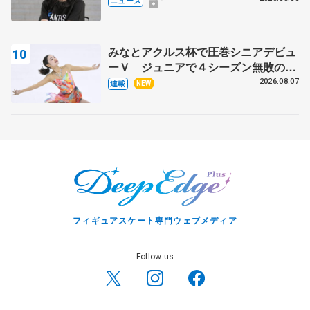
ニュース
みなとアクルス杯で圧巻シニアデビュ
ーＶ ジュニアで４シーズン無敗の島
田麻央
2026.08.07
連載
NEW
フィギュアスケート専門ウェブメディア
Follow us