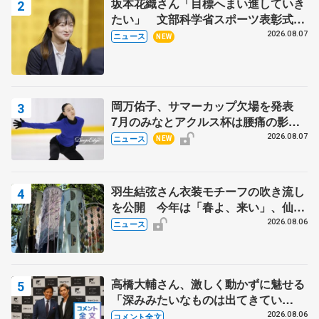
坂本花織さん「目標へまい進していき
たい」 文部科学省スポーツ表彰式で
代表謝辞
2026.08.07
ニュース
NEW
岡万佑子、サマーカップ欠場を発表
7月のみなとアクルス杯は腰痛の影響
で
2026.08.07
ニュース
NEW
羽生結弦さん衣装モチーフの吹き流し
を公開 今年は「春よ、来い」、仙台
の瑞鳳殿
2026.08.06
ニュース
高橋大輔さん、激しく動かずに魅せる
「深みみたいなものは出てきてい
る？」 〝兄さん〟と慕うレジェンド
2026.08.06
コメント全文