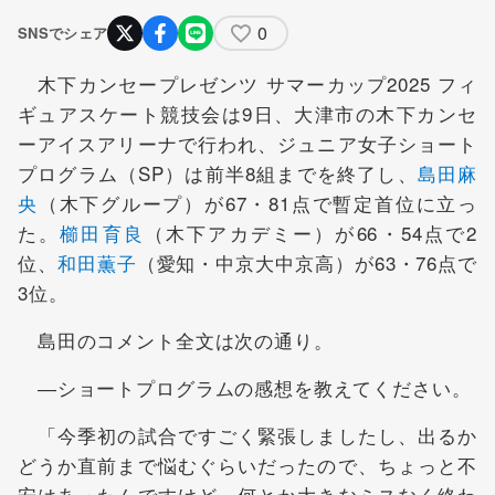
0
SNSでシェア
木下カンセープレゼンツ サマーカップ2025 フィ
ギュアスケート競技会は9日、大津市の木下カンセ
ーアイスアリーナで行われ、ジュニア女子ショート
プログラム（SP）は前半8組までを終了し、
島田麻
央
（木下グループ）が67・81点で暫定首位に立っ
た。
櫛田育良
（木下アカデミー）が66・54点で2
位、
和田薫子
（愛知・中京大中京高）が63・76点で
3位。
島田のコメント全文は次の通り。
―ショートプログラムの感想を教えてください。
「今季初の試合ですごく緊張しましたし、出るか
どうか直前まで悩むぐらいだったので、ちょっと不
安はあったんですけど、何とか大きなミスなく終わ