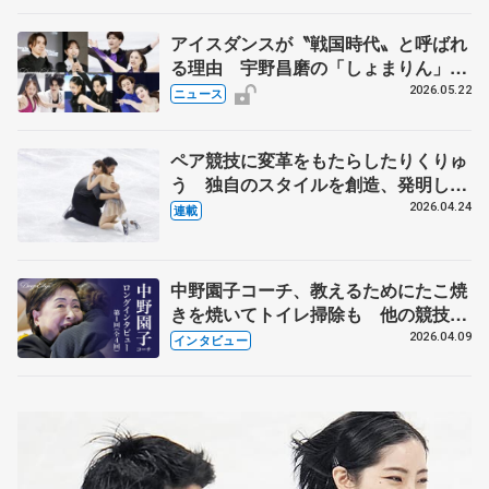
アイスダンスが〝戦国時代〟と呼ばれ
る理由 宇野昌磨の「しょまりん」ら
実力者が相次いで参戦 国内の競争激
2026.05.22
ニュース
化
ペア競技に変革をもたらしたりくりゅ
う 独自のスタイルを創造、発明した
【引退発表後②】
2026.04.24
連載
中野園子コーチ、教えるためにたこ焼
きを焼いてトイレ掃除も 他の競技に
も通用するという坂本花織の筋肉
2026.04.09
インタビュー