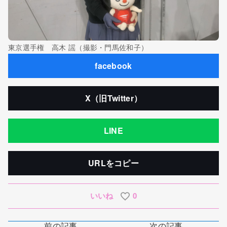
東京選手権 高木 謡（撮影・門馬佐和子）
facebook
X（旧Twitter）
LINE
URLをコピー
いいね
0
前の記事
次の記事