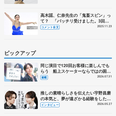
ア女子フリー】
高木謡、仁奈先生の「鬼畜スピン」っ
て？ 「バッチリ受けました。3回連
続とか、きつい状態で、速く回る練
2025.11.23
コメント全文
習」【全日本ジュニア選手権女子
SP】
ピックアップ
同じ演目で120回お客様に楽しんでも
らう 船上スケーターならではの困難
とは 影響あったPIW前キャプテン松
2026.07.31
連載
永さんの存在
推しの素晴らしさを伝えたい宇野昌磨
の本気と、夢が遠ざかる経験をした本
田真凜の覚悟
2026.05.27
インタビュー