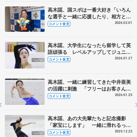
高木謡、国スポは一番大好き「いろん
な選手と一緒に応援したり、相方と一
緒に頑張れる」 【国民スポーツ大会冬
2026.02.01
コメント全文
季大会少年女子SP】
高木謡、大学生になったら留学して英
語頑張る レベルアップしてジュニア
GPにもう一度出たい【全国高校スケ
2026.01.27
コメント全文
ート選手権女子フリー】
高木謡、一緒に練習してきた中井亜美
の活躍に刺激 「フリーはお客さんを
笑顔にする演技をしたい」 【全国高
2026.01.25
コメント全文
校スケート選手権女子SP】
高木謡、あの大先輩たちと記念撮影
「家宝にします」 一緒に滑れるっ
て…幸せ者だなって【全日本フィギュ
2025.12.22
コメント全文