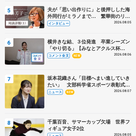
夫が「思い出作りに」と後押しした海
外同行がミラノまで… 繁華街のリン
クでは不良のお兄さんも味方に 小林
2026.08.05
インタビュー
芳子さんが振り返るスケート人生
横井きな結、３位発進 卒業シーズン
「やり切る」【みなとアクルス杯
SP】
2026.08.06
コメント全文
NEW
坂本花織さん「目標へまい進していき
たい」 文部科学省スポーツ表彰式で
代表謝辞
2026.08.07
ニュース
NEW
千葉百音、サマーカップ欠場 世界フ
ィギュア女子2位
2026.08.05
ニュース