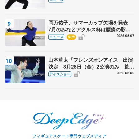
岡万佑子、サマーカップ欠場を発表
7月のみなとアクルス杯は腰痛の影響
で
2026.08.07
ニュース
NEW
山本草太「フレンズオンアイス」出演
決定 8月28日（金）2公演のみ 荒川
静香さんプロデュース、20周年のアイ
2026.08.05
アイスショー
スショー
フィギュアスケート専門ウェブメディア