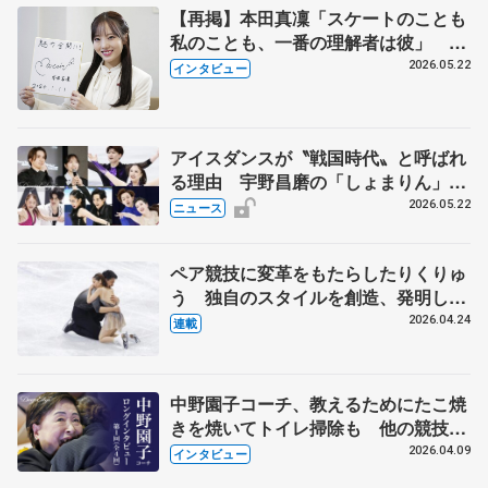
【再掲】本田真凜「スケートのことも
私のことも、一番の理解者は彼」 引
退時の単独インタビューで語った競技
2026.05.22
インタビュー
人生や家族、恋人、これからの夢…
アイスダンスが〝戦国時代〟と呼ばれ
る理由 宇野昌磨の「しょまりん」ら
実力者が相次いで参戦 国内の競争激
2026.05.22
ニュース
化
ペア競技に変革をもたらしたりくりゅ
う 独自のスタイルを創造、発明した
【引退発表後②】
2026.04.24
連載
中野園子コーチ、教えるためにたこ焼
きを焼いてトイレ掃除も 他の競技に
も通用するという坂本花織の筋肉
2026.04.09
インタビュー