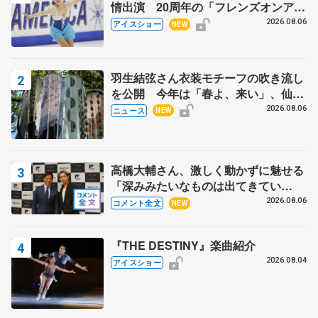
情出演 20周年の「フレンズオンアイ
ス」 宮本賢二さん、有川梨絵さん、
2026.08.06
アイスショー
NEW
田村岳斗さんも
羽生結弦さん衣装モチーフの吹き流し
を公開 今年は「春よ、来い」、仙台
の瑞鳳殿
2026.08.06
ニュース
NEW
高橋大輔さん、激しく動かずに魅せる
「深みみたいなものは出てきてい
る？」 〝兄さん〟と慕うレジェンド
2026.08.06
コメント全文
NEW
野村忠宏さんと和気あいあい
『THE DESTINY』楽曲紹介
2026.08.04
アイスショー