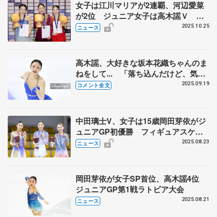
女子は江川マリアが2連覇、河辺愛菜
が2位 ジュニア女子は高木謡Ｖ ペ
アはゆなすみ１位、あゆルカ２位 東
2025.10.25
ニュース
日本選手権第２日
高木謡、大好きな坂本花織ちゃんのま
ねをして... 「落ち込んだけど、気持
ちを切り替えて一から」 【東京選手
2025.09.19
コメント全文
権ジュニア女子SP】
中田璃士V、女子は15歳岡田芽依がジ
ュニアGP初優勝 フィギュアスケー
ト、第1戦ラトビア大会
2025.08.23
ニュース
岡田芽依が女子SP首位、高木謡4位
ジュニアGP第1戦ラトビア大会
2025.08.21
ニュース