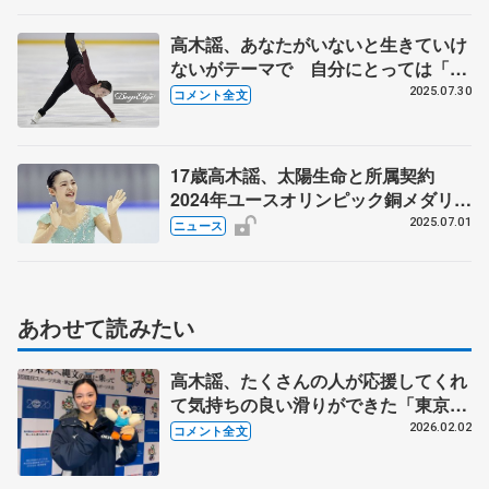
高木謡、あなたがいないと生きていけ
ないがテーマで 自分にとっては「合
宿で会えなくて本当に悲しい...」 【全
2025.07.30
コメント全文
日本ジュニア合宿コメント全文】
17歳高木謡、太陽生命と所属契約
2024年ユースオリンピック銅メダリス
ト
2025.07.01
ニュース
あわせて読みたい
高木謡、たくさんの人が応援してくれ
て気持ちの良い滑りができた「東京チ
ームの皆さんと頑張って、すごく楽し
2026.02.02
コメント全文
かった」【国民スポーツ大会冬季大会
少年女子フリー】