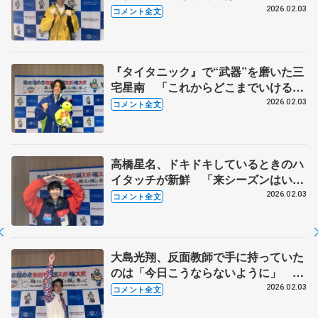
け「ちょっと身長が低くても演技に迫
2026.02.03
コメント全文
力が出るように」【国民スポーツ大会
冬季大会少年男子SP】
『タイタニック』で“武器”を磨いた三
宅星南 「これからどこまでいける
か、ワクワクしている」 【国民スポ
2026.02.03
コメント全文
ーツ大会冬季大会成年男子フリー】
高橋星名、ドキドキしているときのハ
イタッチが新鮮 「来シーズンはいろ
いろな大会でリベンジしたい」【国民
2026.02.03
コメント全文
スポーツ大会冬季大会少年男子SP】
大島光翔、反面教師で手に持っていた
のは「今日こうならないように」 リ
ンクへ行く道でキャーキャー言われ
2026.02.03
コメント全文
「青森でアイドルでもやろうかな」