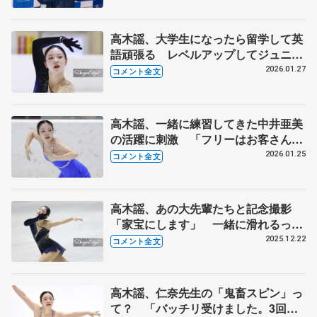
少年女子フリー】
高木謡、大学生になったら留学して英
語頑張る レベルアップしてジュニア
GPにもう一度出たい【全国高校スケ
2026.01.27
コメント全文
ート選手権女子フリー】
高木謡、一緒に練習してきた中井亜美
の活躍に刺激 「フリーはお客さんを
笑顔にする演技をしたい」 【全国高
2026.01.25
コメント全文
校スケート選手権女子SP】
高木謡、あの大先輩たちと記念撮影
「家宝にします」 一緒に滑れるっ
て…幸せ者だなって【全日本フィギュ
2025.12.22
コメント全文
ア女子フリー】
高木謡、仁奈先生の「鬼畜スピン」っ
て？ 「バッチリ受けました。3回連