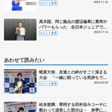
続とか、きつい状態で、速く回る練
2025.11.23
コメント全文
習」【全日本ジュニア選手権女子
SP】
高木謡、同じ拠点の渡辺倫果に勇気や
パワーもらった 全日本ジュニアでは
「やりきって笑顔で終わりたい」
2025.11.16
コメント全文
【東京都民体育大会インターハイ予選
女子フリー】
あわせて読みたい
蛯原大弥、友達との絆がすごく深まる
大会 「一緒に戦っている気持ちで応
援する」 【国民スポーツ大会冬季大
2026.02.03
コメント全文
会少年男子SP】
松本悠輝、帯同する田村岳斗コーチに
教わって成長した部分は－ 来季に向