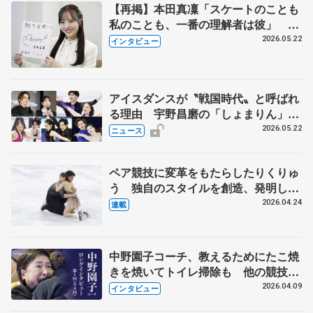
【再掲】本田真凜「スケートのことも
私のことも、一番の理解者は彼」 引
退時の単独インタビューで語った競技
2026.05.22
インタビュー
人生や家族、恋人、これからの夢…
アイスダンスが〝戦国時代〟と呼ばれ
る理由 宇野昌磨の「しょまりん」ら
実力者が相次いで参戦 国内の競争激
2026.05.22
ニュース
化
ペア競技に変革をもたらしたりくりゅ
う 独自のスタイルを創造、発明した
【引退発表後②】
2026.04.24
連載
中野園子コーチ、教えるためにたこ焼
きを焼いてトイレ掃除も 他の競技に
も通用するという坂本花織の筋肉
2026.04.09
インタビュー