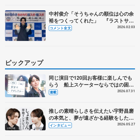
【国民スポーツ大会冬季大会成年男子
フリー】
中村俊介「そうちゃんの順位は心の余
裕をつくってくれた」 『ラストサム
ライ』で表現したいことは? 【国民
2026.02.03
コメント全文
スポーツ大会冬季大会成年男子フリ
ー】
ピックアップ
同じ演目で120回お客様に楽しんでも
らう 船上スケーターならではの困難
とは 影響あったPIW前キャプテン松
2026.07.31
連載
永さんの存在
推しの素晴らしさを伝えたい宇野昌磨
の本気と、夢が遠ざかる経験をした本
田真凜の覚悟
2026.05.27
インタビュー