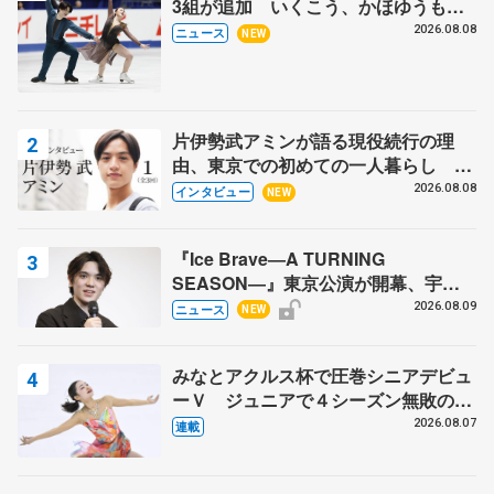
3組が追加 いくこう、かほゆうも、
木下グループ杯
2026.08.08
ニュース
NEW
片伊勢武アミンが語る現役続行の理
由、東京での初めての一人暮らし 注
目スケーターの「今」に迫る
2026.08.08
インタビュー
NEW
『Ice Brave―A TURNING
SEASON―』東京公演が開幕、宇野
昌磨の『Ice Brave』にかける思いを
2026.08.09
ニュース
NEW
知る記事 5選
みなとアクルス杯で圧巻シニアデビュ
ーＶ ジュニアで４シーズン無敗の島
田麻央
2026.08.07
連載