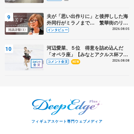
夫が「思い出作りに」と後押しした海
外同行がミラノまで… 繁華街のリン
クでは不良のお兄さんも味方に 小林
2026.08.05
インタビュー
芳子さんが振り返るスケート人生
河辺愛菜、５位 得意を詰め込んだ
「オペラ座」【みなとアクルス杯フリ
ー】
2026.08.08
コメント全文
NEW
フィギュアスケート専門ウェブメディア