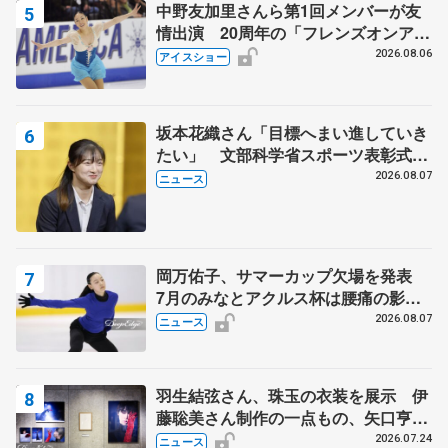
中野友加里さんら第1回メンバーが友
情出演 20周年の「フレンズオンアイ
ス」 宮本賢二さん、有川梨絵さん、
2026.08.06
アイスショー
田村岳斗さんも
坂本花織さん「目標へまい進していき
たい」 文部科学省スポーツ表彰式で
代表謝辞
2026.08.07
ニュース
岡万佑子、サマーカップ欠場を発表
7月のみなとアクルス杯は腰痛の影響
で
2026.08.07
ニュース
羽生結弦さん、珠玉の衣装を展示 伊
藤聡美さん制作の一点もの、矢口亨さ
んが撮影
2026.07.24
ニュース