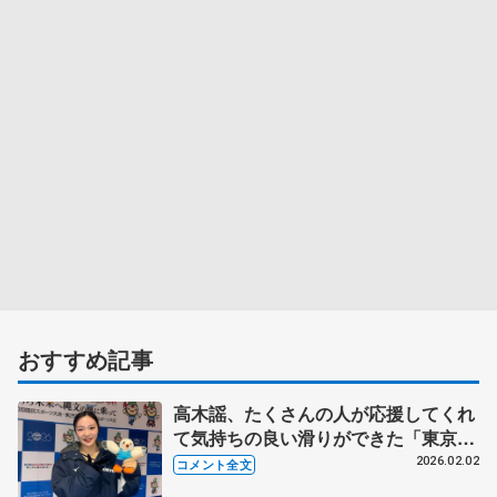
おすすめ記事
高木謡、たくさんの人が応援してくれ
て気持ちの良い滑りができた「東京チ
ームの皆さんと頑張って、すごく楽し
2026.02.02
コメント全文
かった」【国民スポーツ大会冬季大会