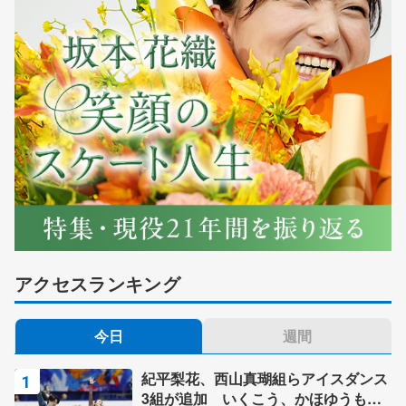
アクセスランキング
今日
週間
紀平梨花、西山真瑚組らアイスダンス
3組が追加 いくこう、かほゆうも、