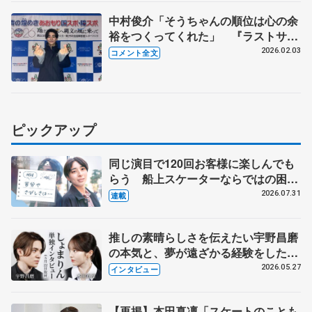
フリー】
中村俊介「そうちゃんの順位は心の余
裕をつくってくれた」 『ラストサム
ライ』で表現したいことは? 【国民
2026.02.03
コメント全文
スポーツ大会冬季大会成年男子フリ
ー】
ピックアップ
同じ演目で120回お客様に楽しんでも
らう 船上スケーターならではの困難
とは 影響あったPIW前キャプテン松
2026.07.31
連載
永さんの存在
推しの素晴らしさを伝えたい宇野昌磨
の本気と、夢が遠ざかる経験をした本
田真凜の覚悟
2026.05.27
インタビュー
【再掲】本田真凜「スケートのことも