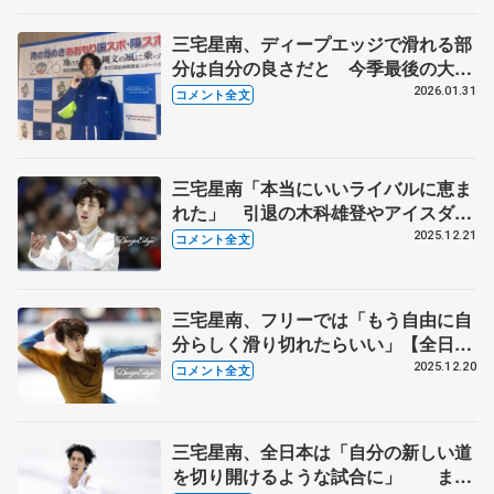
三宅星南、ディープエッジで滑れる部
分は自分の良さだと 今季最後の大会
「今は辞める辞めないで考えるという
2026.01.31
コメント全文
より...」 【国民スポーツ大会冬季大
会成年男子SP】
三宅星南「本当にいいライバルに恵ま
れた」 引退の木科雄登やアイスダン
スの島田高志郎【全日本フィギュア男
2025.12.21
コメント全文
子フリー】
三宅星南、フリーでは「もう自由に自
分らしく滑り切れたらいい」【全日本
フィギュア男子SP】
2025.12.20
コメント全文
三宅星南、全日本は「自分の新しい道
を切り開けるような試合に」 まだ