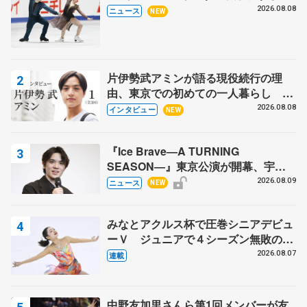
木下グループ杯
2026.08.08
ニュース
NEW
片伊勢武アミンが語る現役続行の理
由、東京での初めての一人暮らし 注
目スケーターの「今」に迫る
2026.08.08
インタビュー
NEW
『Ice Brave―A TURNING
SEASON―』東京公演が開幕、宇野
昌磨の『Ice Brave』にかける思いを
2026.08.09
ニュース
NEW
知る記事 5選
みなとアクルス杯で圧巻シニアデビュ
ーＶ ジュニアで４シーズン無敗の島
田麻央
2026.08.07
連載
中野友加里さんら第1回メンバーが友