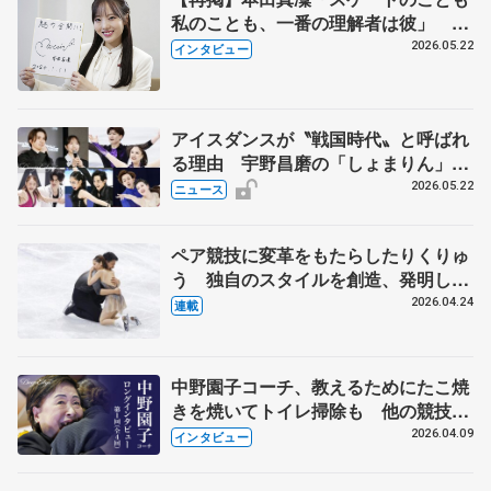
私のことも、一番の理解者は彼」 引
退時の単独インタビューで語った競技
2026.05.22
インタビュー
人生や家族、恋人、これからの夢…
アイスダンスが〝戦国時代〟と呼ばれ
る理由 宇野昌磨の「しょまりん」ら
実力者が相次いで参戦 国内の競争激
2026.05.22
ニュース
化
ペア競技に変革をもたらしたりくりゅ
う 独自のスタイルを創造、発明した
【引退発表後②】
2026.04.24
連載
中野園子コーチ、教えるためにたこ焼
きを焼いてトイレ掃除も 他の競技に
も通用するという坂本花織の筋肉
2026.04.09
インタビュー