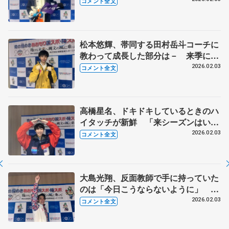
コメント全文
会少年男子SP】
松本悠輝、帯同する田村岳斗コーチに
教わって成長した部分は－ 来季に向
け「ちょっと身長が低くても演技に迫
2026.02.03
コメント全文
力が出るように」【国民スポーツ大会
冬季大会少年男子SP】
高橋星名、ドキドキしているときのハ
イタッチが新鮮 「来シーズンはいろ
いろな大会でリベンジしたい」【国民
2026.02.03
コメント全文
スポーツ大会冬季大会少年男子SP】
大島光翔、反面教師で手に持っていた
のは「今日こうならないように」 リ
ンクへ行く道でキャーキャー言われ
2026.02.03
コメント全文
「青森でアイドルでもやろうかな」
【国民スポーツ大会冬季大会成年男子