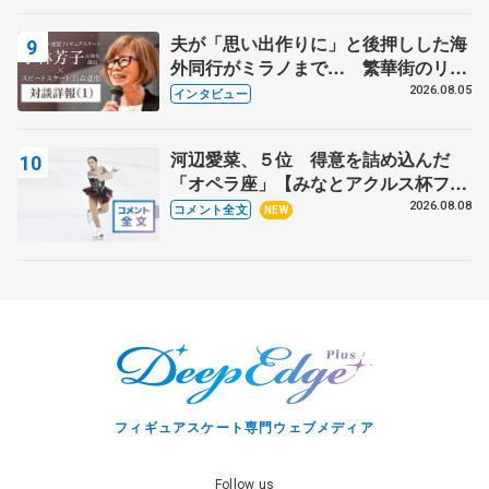
夫が「思い出作りに」と後押しした海
外同行がミラノまで… 繁華街のリン
クでは不良のお兄さんも味方に 小林
2026.08.05
インタビュー
芳子さんが振り返るスケート人生
河辺愛菜、５位 得意を詰め込んだ
「オペラ座」【みなとアクルス杯フリ
ー】
2026.08.08
コメント全文
NEW
フィギュアスケート専門ウェブメディア
Follow us