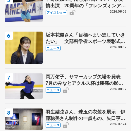
情出演 20周年の「フレンズオンアイ
ス」 宮本賢二さん、有川梨絵さん、
2026.08.06
アイスショー
田村岳斗さんも
坂本花織さん「目標へまい進していき
たい」 文部科学省スポーツ表彰式で
代表謝辞
2026.08.07
ニュース
岡万佑子、サマーカップ欠場を発表
7月のみなとアクルス杯は腰痛の影響
で
2026.08.07
ニュース
羽生結弦さん、珠玉の衣装を展示 伊
藤聡美さん制作の一点もの、矢口亨さ
んが撮影
2026.07.24
ニュース