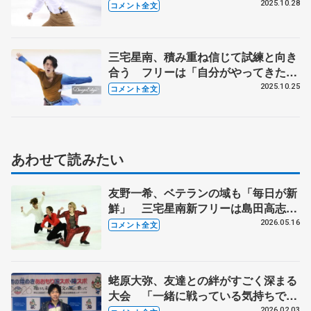
まだ伸びしろあり成長できる【東日本
2025.10.28
コメント全文
選手権男子フリー】
三宅星南、積み重ね信じて試練と向き
合う フリーは「自分がやってきたこ
とに対する答え。やるしかない」【東
2025.10.25
コメント全文
日本選手権・男子ＳＰ】
あわせて読みたい
友野一希、ベテランの域も「毎日が新
鮮」 三宅星南新フリーは島田高志郎
が振り付け 【浪速フィギュアスケー
2026.05.16
コメント全文
トフェスティバル2026】
蛯原大弥、友達との絆がすごく深まる
大会 「一緒に戦っている気持ちで応
援する」 【国民スポーツ大会冬季大
2026.02.03