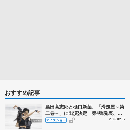
おすすめ記事
島田高志郎と樋口新葉、「滑走屋～第
二巻～」に出演決定 第4弾発表、高
橋大輔プロデュースアイスショー
2026.02.02
アイスショー