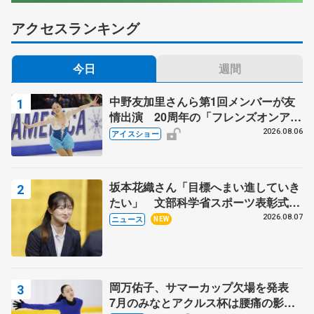
アクセスランキング
今日
週間
中野友加里さんら第1回メンバーが友
情出演 20周年の「フレンズオンアイ
ス」 宮本賢二さん、有川梨絵さん、
2026.08.06
アイスショー
田村岳斗さんも
坂本花織さん「目標へまい進していき
たい」 文部科学省スポーツ表彰式で
代表謝辞
2026.08.07
ニュース
NEW
岡万佑子、サマーカップ欠場を発表
7月のみなとアクルス杯は腰痛の影響