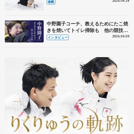
【引退発表後②】
2026.04.24
連載
中野園子コーチ、教えるためにたこ焼
きを焼いてトイレ掃除も 他の競技に
も通用するという坂本花織の筋肉
2026.04.09
インタビュー