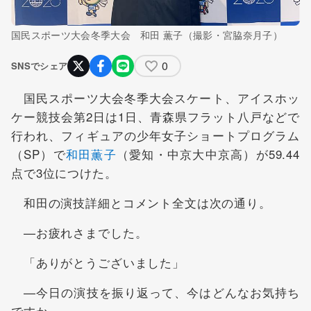
国民スポーツ大会冬季大会 和田 薫子（撮影・宮脇奈月子）
0
SNSでシェア
国民スポーツ大会冬季大会スケート、アイスホッ
ケー競技会第2日は1日、青森県フラット八戸などで
行われ、フィギュアの少年女子ショートプログラム
（SP）で
和田薫子
（愛知・中京大中京高）が59.44
点で3位につけた。
和田の演技詳細とコメント全文は次の通り。
—お疲れさまでした。
「ありがとうございました」
—今日の演技を振り返って、今はどんなお気持ち
ですか。