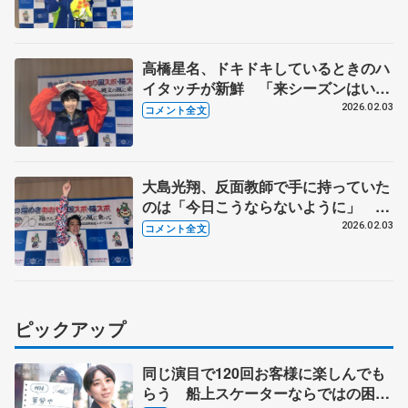
ーツ大会冬季大会成年男子フリー】
高橋星名、ドキドキしているときのハ
イタッチが新鮮 「来シーズンはいろ
いろな大会でリベンジしたい」【国民
2026.02.03
コメント全文
スポーツ大会冬季大会少年男子SP】
大島光翔、反面教師で手に持っていた
のは「今日こうならないように」 リ
ンクへ行く道でキャーキャー言われ
2026.02.03
コメント全文
「青森でアイドルでもやろうかな」
【国民スポーツ大会冬季大会成年男子
フリー】
ピックアップ
同じ演目で120回お客様に楽しんでも
らう 船上スケーターならではの困難