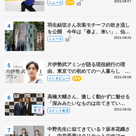
で
2026.08.07
ニュース
NEW
羽生結弦さん衣装モチーフの吹き流し
を公開 今年は「春よ、来い」、仙台
の瑞鳳殿
2026.08.06
ニュース
片伊勢武アミンが語る現役続行の理
由、東京での初めての一人暮らし 注
目スケーターの「今」に迫る
2026.08.08
インタビュー
NEW
高橋大輔さん、激しく動かずに魅せる
「深みみたいなものは出てきてい
る？」 〝兄さん〟と慕うレジェンド
2026.08.06
コメント全文
野村忠宏さんと和気あいあい
中野先生に似てきている？坂本花織さ
ん 中井亜美はクリケットのサマーキ