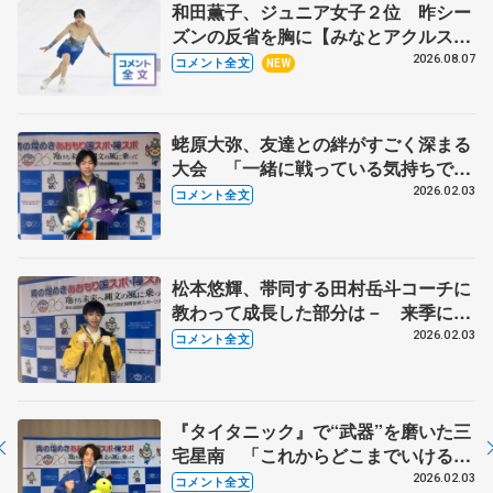
和田薫子、ジュニア女子２位 昨シー
ズンの反省を胸に【みなとアクルス杯
フリー】
2026.08.07
コメント全文
NEW
蛯原大弥、友達との絆がすごく深まる
大会 「一緒に戦っている気持ちで応
援する」 【国民スポーツ大会冬季大
2026.02.03
コメント全文
会少年男子SP】
松本悠輝、帯同する田村岳斗コーチに
教わって成長した部分は－ 来季に向
け「ちょっと身長が低くても演技に迫
2026.02.03
コメント全文
力が出るように」【国民スポーツ大会
冬季大会少年男子SP】
『タイタニック』で“武器”を磨いた三
宅星南 「これからどこまでいける
か、ワクワクしている」 【国民スポ
2026.02.03
コメント全文