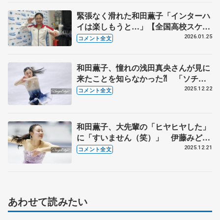
緊張なく滑れた和田薫子「インターハ
イは楽しもうと…」【全国高校スケー
ト選手権女子SP】
2026.01.25
コメント全文
和田薫子、憧れの浅田真央さんが見に
来たことを知らなかった⁈ 「ソチの
演技に感動してスケート始めたのでオ
2025.12.22
コメント全文
リンピック行きたい」【全日本フィギ
ュア女子フリー】
和田薫子、大先輩の「ヒヤヒヤした」
に「すいません（笑）」 伊藤みどり
さんが囲み取材に【全日本フィギュア
2025.12.21
コメント全文
女子SP】
あわせて読みたい