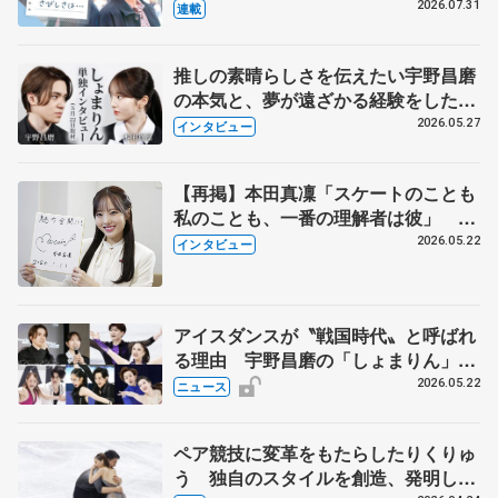
とは 影響あったPIW前キャプテン松
2026.07.31
連載
永さんの存在
推しの素晴らしさを伝えたい宇野昌磨
の本気と、夢が遠ざかる経験をした本
田真凜の覚悟
2026.05.27
インタビュー
【再掲】本田真凜「スケートのことも
私のことも、一番の理解者は彼」 引
退時の単独インタビューで語った競技
2026.05.22
インタビュー
人生や家族、恋人、これからの夢…
アイスダンスが〝戦国時代〟と呼ばれ
る理由 宇野昌磨の「しょまりん」ら
実力者が相次いで参戦 国内の競争激
2026.05.22
ニュース
化
ペア競技に変革をもたらしたりくりゅ
う 独自のスタイルを創造、発明した