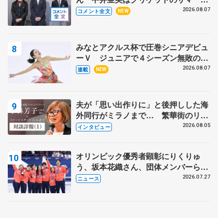
ャンプに 島田麻央はたくさん試合に
2026.08.07
コメント全文
NEW
出て国際大会へ【文部科学省スポーツ
表彰式】
みなとアクルス杯で圧巻シニアデビュ
ーＶ ジュニアで４シーズン無敗の島
田麻央
2026.08.07
連載
NEW
夫が「思い出作りに」と後押しした海
外同行がミラノまで… 繁華街のリン
クでは不良のお兄さんも味方に 小林
2026.08.05
インタビュー
芳子さんが振り返るスケート人生
オリンピック優秀者顕彰にりくりゅ
う、坂本花織さん、団体メンバーら
8月7日に文科省が表彰式、ブルーノ・
2026.07.27
ニュース
マルコット、中野園子らコーチも