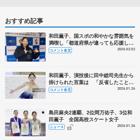
おすすめ記事
和田薫子、国スポの和やかな雰囲気を
満喫し「都道府県が違っても応援して
くれて心強かった、いつもより楽しん
2026.02.02
コメント全文
で滑れた」【国民スポーツ大会冬季大
会少年女子フリー】
和田薫子、演技後に田中総司先生から
掛けられた言葉は 「反省したことは
繰り返さないようにしていきたい」
2026.01.26
コメント全文
【全国高校スケート選手権女子フリ
ー】
島田麻央2連覇、2位岡万佑子、3位和
田薫子 全国高校スケート女子
2026.01.26
ニュース