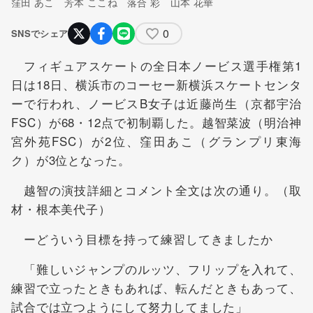
窪田 あこ 芳本 ここね 落合 彩 山本 花華
0
SNSでシェア
フィギュアスケートの全日本ノービス選手権第1
日は18日、横浜市のコーセー新横浜スケートセンタ
ーで行われ、ノービスB女子は近藤尚生（京都宇治
FSC）が68・12点で初制覇した。越智菜波（明治神
宮外苑FSC）が2位、窪田あこ（グランプリ東海
ク）が3位となった。
越智の演技詳細とコメント全文は次の通り。（取
材・根本美代子）
ーどういう目標を持って練習してきましたか
「難しいジャンプのルッツ、フリップを入れて、
練習で立ったときもあれば、転んだときもあって、
試合では立つようにして努力してました」