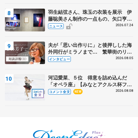
羽生結弦さん、珠玉の衣装を展示 伊
藤聡美さん制作の一点もの、矢口亨さ
んが撮影
2026.07.24
ニュース
夫が「思い出作りに」と後押しした海
外同行がミラノまで… 繁華街のリン
クでは不良のお兄さんも味方に 小林
2026.08.05
インタビュー
芳子さんが振り返るスケート人生
河辺愛菜、５位 得意を詰め込んだ
「オペラ座」【みなとアクルス杯フリ
ー】
2026.08.08
コメント全文
NEW