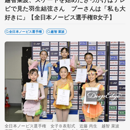
ビで見た羽生結弦さん プーさんは「私も大
好きに」【全日本ノービス選手権B女子】
全日本ノービス選手権
越智 菜波
全日本ノービス選手権 女子Ｂ表彰式 近藤 尚生 越智 菜波