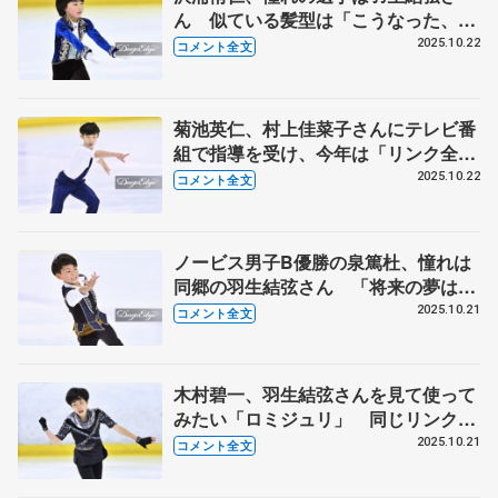
ん 似ている髪型は「こうなった、自
然と」 【全日本ノービス選手権B男
2025.10.22
コメント全文
子】
菊池英仁、村上佳菜子さんにテレビ番
組で指導を受け、今年は「リンク全体
を使えた」 【全日本ノービス選手権
2025.10.22
コメント全文
B男子】
ノービス男子B優勝の泉篤杜、憧れは
同郷の羽生結弦さん 「将来の夢はオ
リンピックに出て…」 【全日本ノー
2025.10.21
コメント全文
ビス選手権B男子】
木村碧一、羽生結弦さんを見て使って
みたい「ロミジュリ」 同じリンクの
佐藤駿や大島光翔「すごいなと思いな
2025.10.21
コメント全文
がらいつも見てる」【全日本ノービス
選手権A男子】