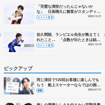
「完璧な演技だったんじゃないか
な」 日高晴久に観客がスタンディン
グオベーション 「すごいうれしかっ
2025.10.21
コメント全文
た」【全日本ノービス選手権A男子】
佐久間陸、ランビエル先生が教えてく
れたこと… 「点数が出たときは結構
びっくりしました」 【全日本ノービ
2025.10.19
コメント全文
ス選手権A男子】
ピックアップ
同じ演目で120回お客様に楽しんでも
らう 船上スケーターならではの困難
とは 影響あったPIW前キャプテン松
2026.07.31
連載
永さんの存在
推しの素晴らしさを伝えたい宇野昌磨