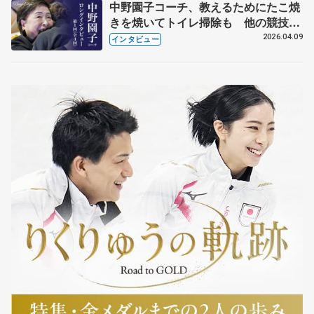
中野園子コーチ、教えるためにたこ焼
きを焼いてトイレ掃除も 他の競技に
も通用するという坂本花織の筋肉
2026.04.09
インタビュー