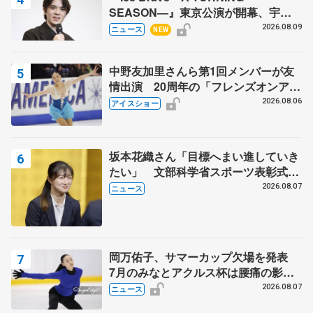
SEASON―』東京公演が開幕、宇野
昌磨の『Ice Brave』にかける思いを
2026.08.09
ニュース
NEW
知る記事 5選
中野友加里さんら第1回メンバーが友
情出演 20周年の「フレンズオンアイ
ス」 宮本賢二さん、有川梨絵さん、
2026.08.06
アイスショー
田村岳斗さんも
坂本花織さん「目標へまい進していき
たい」 文部科学省スポーツ表彰式で
代表謝辞
2026.08.07
ニュース
岡万佑子、サマーカップ欠場を発表
7月のみなとアクルス杯は腰痛の影響
で
2026.08.07
ニュース