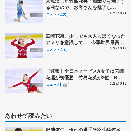
人魚演じた竹島花英「船乗りを魅了す
る曲なので、お客さんを魅了し
て…」 全日本ジュニアでは完璧な演
2025.10.21
コメント全文
技を【全日本ノービス選手権A女子】
宮崎花凜、少しでも大人っぽくなった
アメリを意識して... 今季世界最高得
点の先輩中井亜美に「自分も続くぞっ
2025.10.18
コメント全文
て」 【全日本ノービス選手権A女
子】
【速報】全日本ノービスA女子は宮崎
花凜が初優勝、竹島花英が2位 B女
子は近藤尚生が初V、アイスダンスは
2025.10.18
ニュース
八幡奈乃花、武正侑駕組が2連覇
あわせて読みたい
沢浦侑仁、憧れの選手は羽生結弦さ