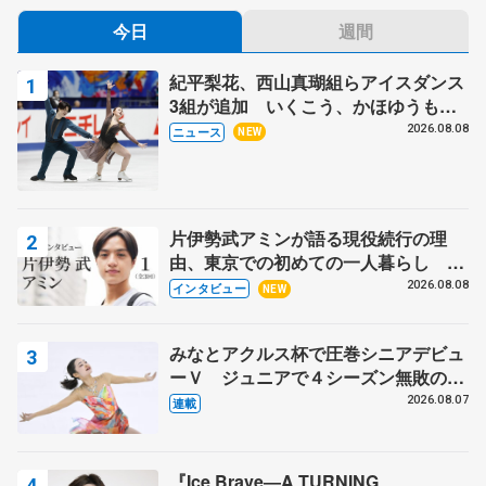
今日
週間
紀平梨花、西山真瑚組らアイスダンス
3組が追加 いくこう、かほゆうも、
木下グループ杯
2026.08.08
ニュース
NEW
片伊勢武アミンが語る現役続行の理
由、東京での初めての一人暮らし 注
目スケーターの「今」に迫る
2026.08.08
インタビュー
NEW
みなとアクルス杯で圧巻シニアデビュ
ーＶ ジュニアで４シーズン無敗の島
田麻央
2026.08.07
連載
『Ice Brave―A TURNING