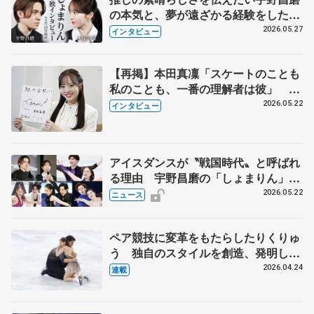
の本気と、夢が遠ざかる経験をした本
田真凜の覚悟
2026.05.27
インタビュー
【再掲】本田真凜「スケートのことも
私のことも、一番の理解者は彼」 引
退時の単独インタビューで語った競技
2026.05.22
インタビュー
人生や家族、恋人、これからの夢…
アイスダンスが〝戦国時代〟と呼ばれ
る理由 宇野昌磨の「しょまりん」ら
実力者が相次いで参戦 国内の競争激
2026.05.22
ニュース
化
ペア競技に変革をもたらしたりくりゅ
う 独自のスタイルを創造、発明した
【引退発表後②】
2026.04.24
連載