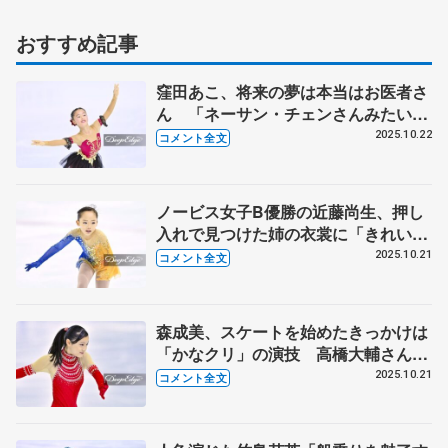
おすすめ記事
窪田あこ、将来の夢は本当はお医者さ
ん 「ネーサン・チェンさんみたいに
オリンピックに出て、そこからメダル
2025.10.22
コメント全文
を取ってお医者さんに」【全日本ノー
ビス選手権B女子】
ノービス女子B優勝の近藤尚生、押し
入れで見つけた姉の衣裳に「きれいだ
な、やりたい」と思ったのがきっかけ
2025.10.21
コメント全文
【全日本ノービス選手権B女子】
森成美、スケートを始めたきっかけは
「かなクリ」の演技 高橋大輔さんの
シングルからの転向に憧れも【全日本
2025.10.21
コメント全文
ノービス選手権A女子】