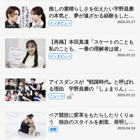
推しの素晴らしさを伝えたい宇野昌磨
の本気と、夢が遠ざかる経験をした本
田真凜の覚悟
2026.05.27
インタビュー
【再掲】本田真凜「スケートのことも
私のことも、一番の理解者は彼」 引
退時の単独インタビューで語った競技
2026.05.22
インタビュー
人生や家族、恋人、これからの夢…
アイスダンスが〝戦国時代〟と呼ばれ
る理由 宇野昌磨の「しょまりん」ら
実力者が相次いで参戦 国内の競争激
2026.05.22
ニュース
化
ペア競技に変革をもたらしたりくりゅ
う 独自のスタイルを創造、発明した
【引退発表後②】
2026.04.24
連載