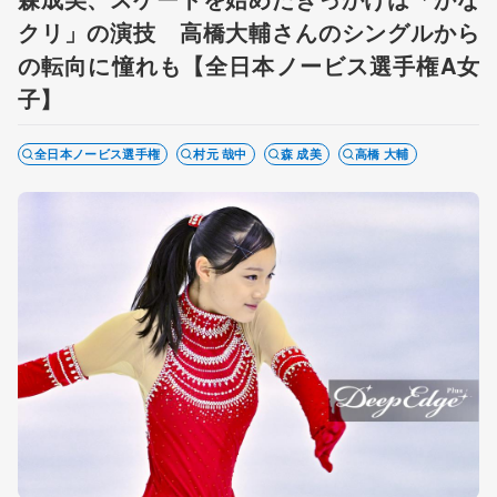
クリ」の演技 高橋大輔さんのシングルから
の転向に憧れも【全日本ノービス選手権A女
子】
全日本ノービス選手権
村元 哉中
森 成美
高橋 大輔