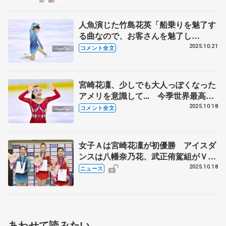
人魚演じた竹島花英「船乗りを魅了す
る曲なので、お客さんを魅了し
て…」 全日本ジュニアでは完璧な演
2025.10.21
コメント全文
技を【全日本ノービス選手権A女子】
宮崎花凜、少しでも大人っぽくなった
アメリを意識して... 今季世界最高得
点の先輩中井亜美に「自分も続くぞっ
2025.10.18
コメント全文
て」 【全日本ノービス選手権A女
子】
女子Ａは宮崎花凜が初優勝 アイスダ
ンスは八幡奈乃花、武正侑駕組がＶ
２ 全日本ノービス選手権第１日
2025.10.18
ニュース
あわせて読みたい