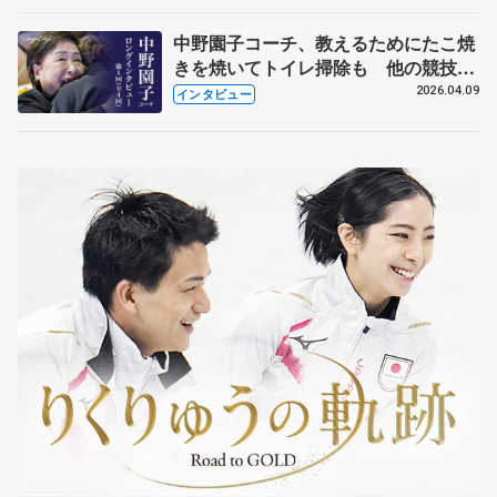
中野園子コーチ、教えるためにたこ焼
きを焼いてトイレ掃除も 他の競技に
も通用するという坂本花織の筋肉
2026.04.09
インタビュー