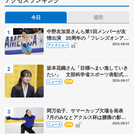
今日
週間
中野友加里さんら第1回メンバーが友
情出演 20周年の「フレンズオンアイ
ス」 宮本賢二さん、有川梨絵さん、
2026.08.06
アイスショー
田村岳斗さんも
坂本花織さん「目標へまい進していき
たい」 文部科学省スポーツ表彰式で
代表謝辞
2026.08.07
ニュース
NEW
岡万佑子、サマーカップ欠場を発表
7月のみなとアクルス杯は腰痛の影響
で
2026.08.07
ニュース
NEW