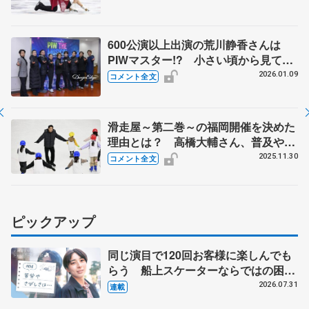
【ミラノ五輪アイスダンス・フリー
後】
600公演以上出演の荒川静香さんは
PIWマスター!? 小さい頃から見てき
た渡辺倫果「感慨深い」【PIW東京公
2026.01.09
コメント全文
演後囲み取材】
滑走屋～第二巻～の福岡開催を決めた
理由とは？ 高橋大輔さん、普及やシ
ョー演出、箱推し促進への思い語る
2025.11.30
コメント全文
村元哉中さんとスケート教室
ピックアップ
同じ演目で120回お客様に楽しんでも
らう 船上スケーターならではの困難
とは 影響あったPIW前キャプテン松
2026.07.31
連載
永さんの存在