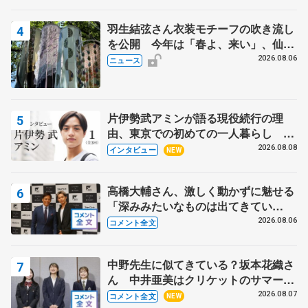
羽生結弦さん衣装モチーフの吹き流し
を公開 今年は「春よ、来い」、仙台
の瑞鳳殿
2026.08.06
ニュース
片伊勢武アミンが語る現役続行の理
由、東京での初めての一人暮らし 注
目スケーターの「今」に迫る
2026.08.08
インタビュー
NEW
高橋大輔さん、激しく動かずに魅せる
「深みみたいなものは出てきてい
る？」 〝兄さん〟と慕うレジェンド
2026.08.06
コメント全文
野村忠宏さんと和気あいあい
中野先生に似てきている？坂本花織さ
ん 中井亜美はクリケットのサマーキ
ャンプに 島田麻央はたくさん試合に
2026.08.07
コメント全文
NEW