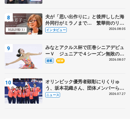
出て国際大会へ【文部科学省スポーツ
表彰式】
夫が「思い出作りに」と後押しした海
外同行がミラノまで… 繁華街のリン
クでは不良のお兄さんも味方に 小林
2026.08.05
インタビュー
芳子さんが振り返るスケート人生
みなとアクルス杯で圧巻シニアデビュ
ーＶ ジュニアで４シーズン無敗の島
田麻央
2026.08.07
連載
NEW
オリンピック優秀者顕彰にりくりゅ
う、坂本花織さん、団体メンバーら
8月7日に文科省が表彰式、ブルーノ・
2026.07.27
ニュース
マルコット、中野園子らコーチも