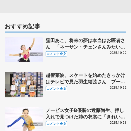
おすすめ記事
窪田あこ、将来の夢は本当はお医者さ
ん 「ネーサン・チェンさんみたいに
オリンピックに出て、そこからメダル
2025.10.22
コメント全文
を取ってお医者さんに」【全日本ノー
ビス選手権B女子】
越智菜波、スケートを始めたきっかけ
はテレビで見た羽生結弦さん プーさ
んは「私も大好きに」【全日本ノービ
2025.10.22
コメント全文
ス選手権B女子】
ノービス女子B優勝の近藤尚生、押し
入れで見つけた姉の衣裳に「きれいだ
な、やりたい」と思ったのがきっかけ
2025.10.21
コメント全文
【全日本ノービス選手権B女子】