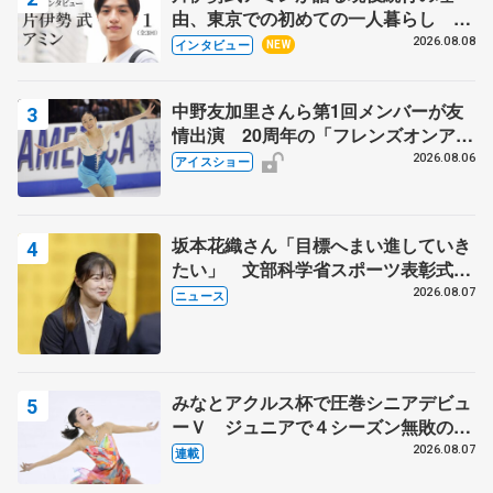
由、東京での初めての一人暮らし 注
目スケーターの「今」に迫る
2026.08.08
インタビュー
NEW
中野友加里さんら第1回メンバーが友
情出演 20周年の「フレンズオンアイ
ス」 宮本賢二さん、有川梨絵さん、
2026.08.06
アイスショー
田村岳斗さんも
坂本花織さん「目標へまい進していき
たい」 文部科学省スポーツ表彰式で
代表謝辞
2026.08.07
ニュース
みなとアクルス杯で圧巻シニアデビュ
ーＶ ジュニアで４シーズン無敗の島
田麻央
2026.08.07
連載