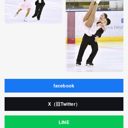
facebook
X（旧Twitter）
LINE