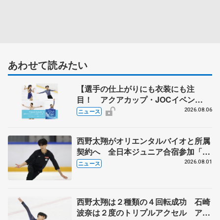
あわせて読みたい
【選手の仕上がりにも衣装にも注
目！ アクアカップ・JOCイベン
ト】 ポッドキャスト#76を配信
2026.08.06
ニュース
西野太翔がオリエンタルバイオと所属
契約へ 全日本ジュニア合宿参加「結
果残していかないと」 講師はジェー
2026.08.01
ニュース
ソン・ブラウン、岡万佑子は助言感謝
西野太翔は２種類の４回転成功 石崎
波奈は２度のトリプルアクセル アク