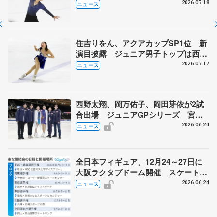
アカップ、ジュニア男女フリー
2026.07.18
ニュース
住吉りをん、アクアカップSP1位 新
演目披露 ジュニア男子トップは西野
太翔
2026.07.17
ニュース
西野太翔、岡万佑子、岡田芽依が2試
合出場 ジュニアGPシリーズ 宮崎
花凜らデビューへ
2026.06.24
ニュース
全日本フィギュア、12月24～27日に
大阪ラクタブドーム開催 スケート連
盟の新シーズン日程
2026.06.24
ニュース