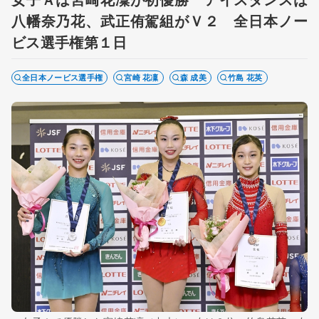
八幡奈乃花、武正侑駕組がＶ２ 全日本ノー
ビス選手権第１日
全日本ノービス選手権
宮崎 花凜
森 成美
竹島 花英