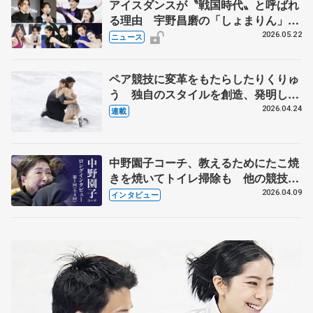
アイスダンスが〝戦国時代〟と呼ばれ
る理由 宇野昌磨の「しょまりん」ら
実力者が相次いで参戦 国内の競争激
2026.05.22
ニュース
化
ペア競技に変革をもたらしたりくりゅ
う 独自のスタイルを創造、発明した
【引退発表後②】
2026.04.24
連載
中野園子コーチ、教えるためにたこ焼
きを焼いてトイレ掃除も 他の競技に
も通用するという坂本花織の筋肉
2026.04.09
インタビュー