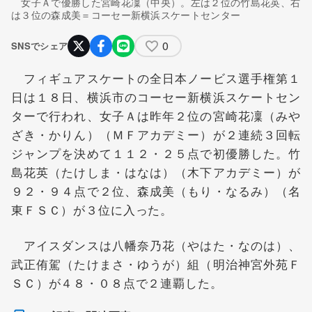
女子Ａで優勝した宮崎花凜（中央）。左は２位の竹島花英、右
は３位の森成美＝コーセー新横浜スケートセンター
0
SNSでシェア
フィギュアスケートの全日本ノービス選手権第１
日は１８日、横浜市のコーセー新横浜スケートセン
ターで行われ、女子Ａは昨年２位の宮崎花凜（みや
ざき・かりん）（ＭＦアカデミー）が２連続３回転
ジャンプを決めて１１２・２５点で初優勝した。竹
島花英（たけしま・はなは）（木下アカデミー）が
９２・９４点で２位、森成美（もり・なるみ）（名
東ＦＳＣ）が３位に入った。
アイスダンスは八幡奈乃花（やはた・なのは）、
武正侑駕（たけまさ・ゆうが）組（明治神宮外苑Ｆ
ＳＣ）が４８・０８点で２連覇した。