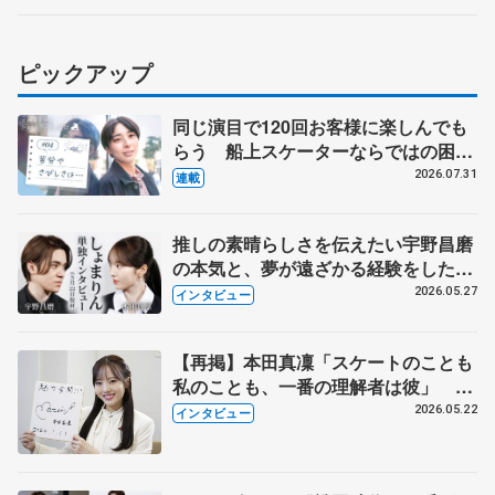
ピックアップ
同じ演目で120回お客様に楽しんでも
らう 船上スケーターならではの困難
とは 影響あったPIW前キャプテン松
2026.07.31
連載
永さんの存在
推しの素晴らしさを伝えたい宇野昌磨
の本気と、夢が遠ざかる経験をした本
田真凜の覚悟
2026.05.27
インタビュー
【再掲】本田真凜「スケートのことも
私のことも、一番の理解者は彼」 引
退時の単独インタビューで語った競技
2026.05.22
インタビュー
人生や家族、恋人、これからの夢…