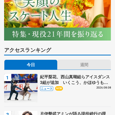
アクセスランキング
今日
週間
紀平梨花、西山真瑚組らアイスダンス
3組が追加 いくこう、かほゆうも、
木下グループ杯
2026.08.08
ニュース
NEW
片伊勢武アミンが語る現役続行の理