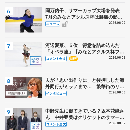
岡万佑子、サマーカップ欠場を発表
7月のみなとアクルス杯は腰痛の影響
で
2026.08.07
ニュース
河辺愛菜、５位 得意を詰め込んだ
「オペラ座」【みなとアクルス杯フリ
ー】
2026.08.08
コメント全文
NEW
夫が「思い出作りに」と後押しした海
外同行がミラノまで… 繁華街のリン
クでは不良のお兄さんも味方に 小林
2026.08.05
インタビュー
芳子さんが振り返るスケート人生
中野先生に似てきている？坂本花織さ
ん 中井亜美はクリケットのサマーキ
ャンプに 島田麻央はたくさん試合に
2026.08.07
コメント全文
出て国際大会へ【文部科学省スポーツ