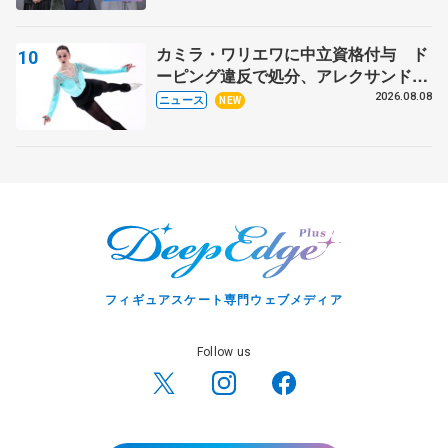
表彰式】
カミラ・ワリエワに中立資格付与 ド
ーピング違反で処分、アレクサンド
ラ・イグナトワも
2026.08.08
ニュース
NEW
フィギュアスケート専門ウェブメディア
Follow us