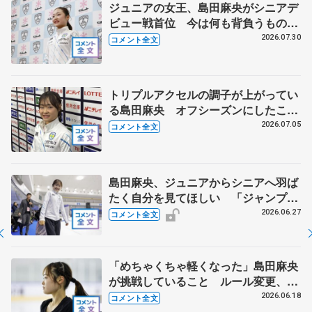
ジュニアの女王、島田麻央がシニアデ
ビュー戦首位 今は何も背負うものが
ない【みなとアクルス杯ＳＰ】
2026.07.30
コメント全文
トリプルアクセルの調子が上がってい
る島田麻央 オフシーズンにしたこと
は... 【全日本シニア強化合宿】
2026.07.05
コメント全文
島田麻央、ジュニアからシニアへ羽ば
たく自分を見てほしい 「ジャンプば
っかりに意識がいっていたけど…」
2026.06.27
コメント全文
【ドリーム・オン・アイス2026】
「めちゃくちゃ軽くなった」島田麻央
が挑戦していること ルール変更、長
所を伸ばし結果につなぐ 【木下グル
2026.06.18
コメント全文
ープ/アカデミー練習公開】