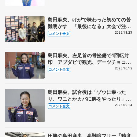
の難しい」 【全日本ジュニア選手権
女子フリー】
島田麻央、けがで味わった初めての苦
難明かす 「最後になる」大会で注目
してほしい部分とは【全日本ジュニア
2025.11.23
コメント全文
選手権女子SP】
島田麻央、左足首の骨挫傷で4回転封
印 アブダビで観光、デーツチョコの
お土産も 【ジュニアGP最終第7戦帰
2025.10.12
コメント全文
国】
島田麻央、試合後は「ゾウに乗った
り、ワニとかカバに餌をやったり」
演技反省も次戦へリフレッシュ
2025.09.14
コメント全文
圧勝の島田麻央、高難度フリー「精度