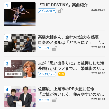
『THE DESTINY』楽曲紹介
2026.08.04
アイスショー
高橋大輔さん、金3つの迫力を感嘆
自身のメダルは「どちらに？」 〝リ
ス兄弟〟オリンピック3連覇の野村忠
2026.08.04
ニュース
宏さんと対談
夫が「思い出作りに」と後押しした海
外同行がミラノまで… 繁華街のリン
クでは不良のお兄さんも味方に 小林
2026.08.05
インタビュー
NEW
芳子さんが振り返るスケート人生
佐藤駿、上尾市のPR大使に任命
「ご飯がおいしく、住みやすいのが魅
力」
2026.08.04
ニュース