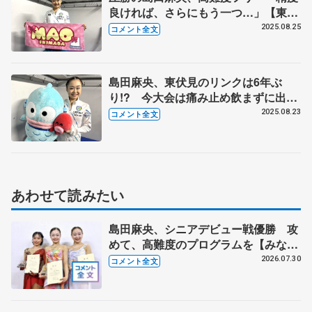
良ければ、さらにもう一つ…」【東京
夏季大会・ジュニア女子フリー後】
2025.08.25
コメント全文
島田麻央、東伏見のリンクは6年ぶ
り!? 今大会は痛み止め飲まずに出場
【東京夏季大会・ジュニア女子SP
2025.08.23
コメント全文
後】
あわせて読みたい
島田麻央、シニアデビュー戦優勝 攻
めて、高難度のプログラムを【みなと
アクルス杯フリー】
2026.07.30
コメント全文