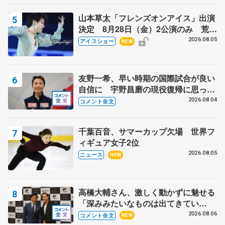
山本草太「フレンズオンアイス」出演
決定 8月28日（金）2公演のみ 荒川
静香さんプロデュース、20周年のアイ
2026.08.05
アイスショー
NEW
スショー
友野一希、早い時期の国際試合が良い
自信に 宇野昌磨の現役復帰に思って
いること 【アジアンオープントロフ
2026.08.04
コメント全文
ィーフリー】
千葉百音、サマーカップ欠場 世界フ
ィギュア女子2位
2026.08.05
ニュース
NEW
高橋大輔さん、激しく動かずに魅せる
「深みみたいなものは出てきてい
る？」 〝兄さん〟と慕うレジェンド
2026.08.06
コメント全文
NEW