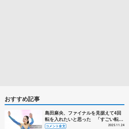
おすすめ記事
島田麻央、ファイナルを見据えて4回
転を入れたいと思った 「すごい転び
方で焦った。2本失敗すると立ち直る
2025.11.24
コメント全文