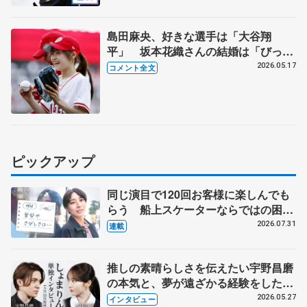
島田麻央、好きな選手は「大谷翔
平」 坂本花織さんの結婚は「びっく
り」【エンゼルス対ドジャース戦始球
2026.05.17
コメント全文
式】
ピックアップ
同じ演目で120回お客様に楽しんでも
らう 船上スケーターならではの困難
とは 影響あったPIW前キャプテン松
2026.07.31
連載
永さんの存在
推しの素晴らしさを伝えたい宇野昌磨
の本気と、夢が遠ざかる経験をした本
田真凜の覚悟
2026.05.27
インタビュー