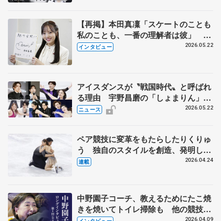
【再掲】本田真凜「スケートのことも
私のことも、一番の理解者は彼」 引
退時の単独インタビューで語った競技
2026.05.22
インタビュー
人生や家族、恋人、これからの夢…
アイスダンスが〝戦国時代〟と呼ばれ
る理由 宇野昌磨の「しょまりん」ら
実力者が相次いで参戦 国内の競争激
2026.05.22
ニュース
化
ペア競技に変革をもたらしたりくりゅ
う 独自のスタイルを創造、発明した
【引退発表後②】
2026.04.24
連載
中野園子コーチ、教えるためにたこ焼
きを焼いてトイレ掃除も 他の競技に
も通用するという坂本花織の筋肉
2026.04.09
インタビュー