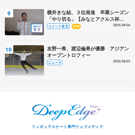
野村忠宏さんと和気あいあい
横井きな結、３位発進 卒業シーズン
「やり切る」【みなとアクルス杯
SP】
2026.08.06
コメント全文
NEW
友野一希、渡辺倫果が優勝 アジアン
オープントロフィー
2026.08.03
ニュース
フィギュアスケート専門ウェブメディア