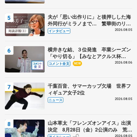
夫が「思い出作りに」と後押しした海
外同行がミラノまで… 繁華街のリン
クでは不良のお兄さんも味方に 小林
2026.08.05
インタビュー
芳子さんが振り返るスケート人生
横井きな結、３位発進 卒業シーズン
「やり切る」【みなとアクルス杯
SP】
2026.08.06
コメント全文
NEW
千葉百音、サマーカップ欠場 世界フ
ィギュア女子2位
2026.08.05
ニュース
山本草太「フレンズオンアイス」出演
決定 8月28日（金）2公演のみ 荒川
静香さんプロデュース、20周年のアイ
2026.08.05
アイスショー