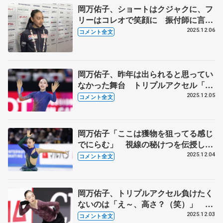
岡万佑子、ショートはクジャクに、フ
リーはコレオで笑顔に 振付師に言わ
れたことを意識した練習が表現につな
2025.12.06
コメント全文
がって 【ジュニアGPファイナル一
夜明け】
岡万佑子、昨年は出られると思ってい
なかった舞台 トリプルアクセル「そ
こまで悪いわけではなかった」 【ジ
2025.12.05
コメント全文
ュニアGPファイナル女子フリー】
岡万佑子「ここは獲物を狙ってる感じ
でにらむ」 視線の秘けつを伝授した
のは村元哉中さん【ジュニアGPファ
2025.12.04
コメント全文
イナル女子SP】
岡万佑子、トリプルアクセル負けたく
ないのは「え～、高さ？（笑）」
「みんな跳ぶよねって分かっている。
2025.12.03
コメント全文