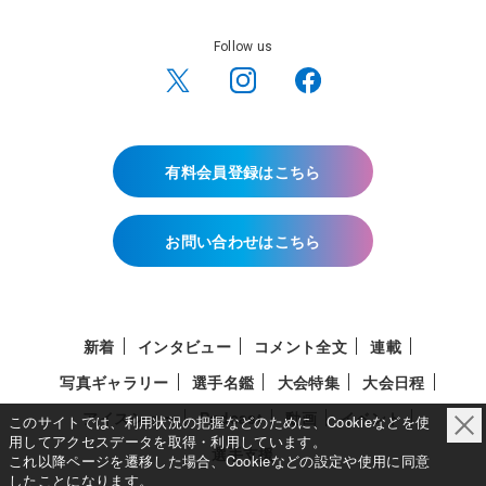
Follow us
有料会員登録はこちら
お問い合わせはこちら
新着
インタビュー
コメント全文
連載
写真ギャラリー
選手名鑑
大会特集
大会日程
アイスショー
Podcast
動画
イベント
このサイトでは、利用状況の把握などのために、Cookieなどを使
用してアクセスデータを取得・利用しています。
選手支援
これ以降ページを遷移した場合、Cookieなどの設定や使用に同意
したことになります。