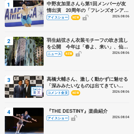
中野友加里さんら第1回メンバーが友
情出演 20周年の「フレンズオンアイ
ス」 宮本賢二さん、有川梨絵さん、
2026.08.06
アイスショー
NEW
田村岳斗さんも
羽生結弦さん衣装モチーフの吹き流し
を公開 今年は「春よ、来い」、仙台
の瑞鳳殿
2026.08.06
ニュース
NEW
高橋大輔さん、激しく動かずに魅せる
「深みみたいなものは出てきてい
る？」 〝兄さん〟と慕うレジェンド
2026.08.06
コメント全文
NEW
野村忠宏さんと和気あいあい
『THE DESTINY』楽曲紹介
2026.08.04
アイスショー