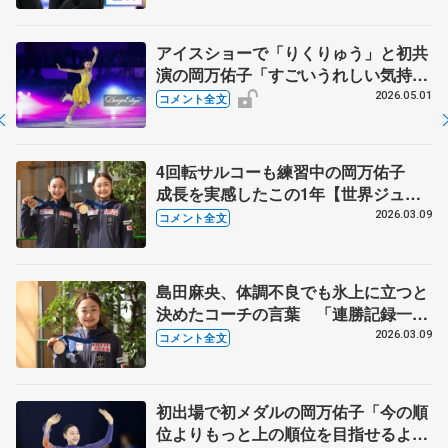
アイスショーで「りくりゅう」と初共
演の岡万佑子「すごいうれしい気持ち
でいっぱい」 ジュニア日本一へ「今
2026.05.01
コメント全文
できる最大限のことを、一つ一つの大
会で発揮したい」【ブルームオンアイ
ス】
4回転サルコーも練習中の岡万佑子
成長を実感したこの1年【世界ジュニ
ア選手権・帰国後囲み】
2026.03.09
コメント全文
島田麻央、体調不良でも氷上に立つと
決めたコーチの言葉 「連勝記録一度
背負わなくてよくなり、気持ち楽
2026.03.09
コメント全文
に」 【世界ジュニア選手権・帰国後
囲み】
初出場で初メダルの岡万佑子「今の順
位よりもっと上の順位を目指せるよう