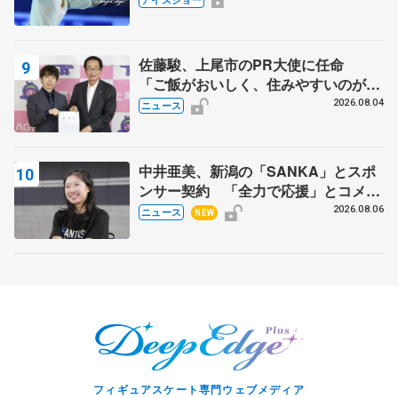
スショー
佐藤駿、上尾市のPR大使に任命
「ご飯がおいしく、住みやすいのが魅
力」
2026.08.04
ニュース
中井亜美、新潟の「SANKA」とスポ
ンサー契約 「全力で応援」とコメン
ト
2026.08.06
ニュース
NEW
フィギュアスケート専門ウェブメディア