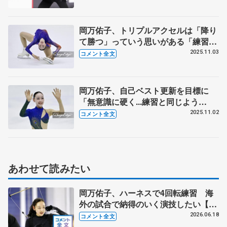
結果を左右するので決める」 【ジュ
ニアGPファイナル公式練習】
岡万佑子、トリプルアクセルは「降り
て勝つ」っていう思いがある「練習で
できても曲でハマらないと意味がな
2025.11.03
コメント全文
い」【西日本選手権ジュニア女子フリ
ー】
岡万佑子、自己ベスト更新を目標に
「無意識に硬く...練習と同じよう
に」 【西日本選手権ジュニア女子
2025.11.02
コメント全文
SP】
あわせて読みたい
岡万佑子、ハーネスで4回転練習 海
外の試合で納得のいく演技したい【木
下グループ/アカデミー練習公開】
2026.06.18
コメント全文