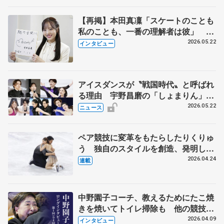
【再掲】本田真凜「スケートのことも
私のことも、一番の理解者は彼」 引
退時の単独インタビューで語った競技
2026.05.22
インタビュー
人生や家族、恋人、これからの夢…
アイスダンスが〝戦国時代〟と呼ばれ
る理由 宇野昌磨の「しょまりん」ら
実力者が相次いで参戦 国内の競争激
2026.05.22
ニュース
化
ペア競技に変革をもたらしたりくりゅ
う 独自のスタイルを創造、発明した
【引退発表後②】
2026.04.24
連載
中野園子コーチ、教えるためにたこ焼
きを焼いてトイレ掃除も 他の競技に
も通用するという坂本花織の筋肉
2026.04.09
インタビュー