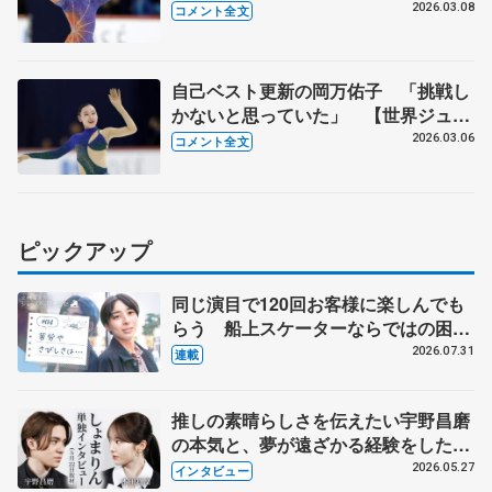
に頑張りたい」【世界ジュニア選手権
2026.03.08
コメント全文
女子フリー】
自己ベスト更新の岡万佑子 「挑戦し
かないと思っていた」 【世界ジュニ
ア選手権女子SP後、メダル授与プレ
2026.03.06
コメント全文
スカンファレンス】
ピックアップ
同じ演目で120回お客様に楽しんでも
らう 船上スケーターならではの困難
とは 影響あったPIW前キャプテン松
2026.07.31
連載
永さんの存在
推しの素晴らしさを伝えたい宇野昌磨
の本気と、夢が遠ざかる経験をした本
田真凜の覚悟
2026.05.27
インタビュー