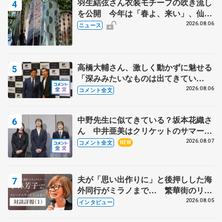
羽生結弦さん衣装モチーフの吹き流し
を公開 今年は「春よ、来い」、仙台
の瑞鳳殿
2026.08.06
ニュース
高橋大輔さん、激しく動かずに魅せる
「深みみたいなものは出てきてい
る？」 〝兄さん〟と慕うレジェンド
2026.08.06
コメント全文
野村忠宏さんと和気あいあい
中野先生に似てきている？坂本花織さ
ん 中井亜美はクリケットのサマーキ
ャンプに 島田麻央はたくさん試合に
2026.08.07
コメント全文
NEW
出て国際大会へ【文部科学省スポーツ
表彰式】
夫が「思い出作りに」と後押しした海
外同行がミラノまで… 繁華街のリン
クでは不良のお兄さんも味方に 小林
2026.08.05
インタビュー
芳子さんが振り返るスケート人生