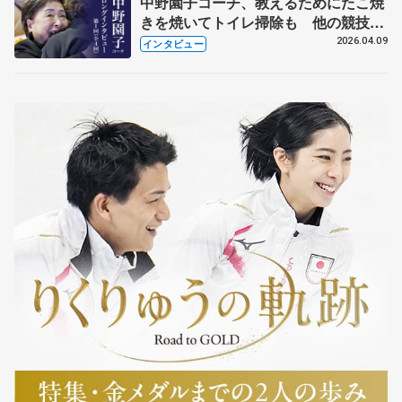
中野園子コーチ、教えるためにたこ焼
きを焼いてトイレ掃除も 他の競技に
も通用するという坂本花織の筋肉
2026.04.09
インタビュー