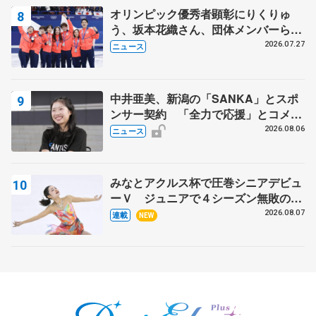
オリンピック優秀者顕彰にりくりゅ
う、坂本花織さん、団体メンバーら
8月7日に文科省が表彰式、ブルーノ・
2026.07.27
ニュース
マルコット、中野園子らコーチも
中井亜美、新潟の「SANKA」とスポ
ンサー契約 「全力で応援」とコメン
ト
2026.08.06
ニュース
みなとアクルス杯で圧巻シニアデビュ
ーＶ ジュニアで４シーズン無敗の島
田麻央
2026.08.07
連載
NEW