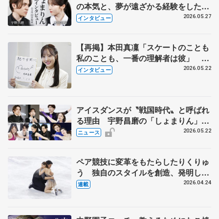
の本気と、夢が遠ざかる経験をした本
田真凜の覚悟
2026.05.27
インタビュー
【再掲】本田真凜「スケートのことも
私のことも、一番の理解者は彼」 引
退時の単独インタビューで語った競技
2026.05.22
インタビュー
人生や家族、恋人、これからの夢…
アイスダンスが〝戦国時代〟と呼ばれ
る理由 宇野昌磨の「しょまりん」ら
実力者が相次いで参戦 国内の競争激
2026.05.22
ニュース
化
ペア競技に変革をもたらしたりくりゅ
う 独自のスタイルを創造、発明した
【引退発表後②】
2026.04.24
連載