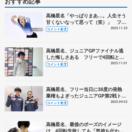
おすすめ記事
高橋星名「やっぱりまあ…。人生そう
甘くないなって思って（笑）」 ファ
イナルや世界ジュニアはすごく狙いす
2025.11.25
コメント全文
ぎてしまった 【全日本ジュニア選手
権男子SP】
高橋星名、ジュニアGPファイナル逃
した悔しさある フリーで4回転とト
リプルアクセルを両立させたい 【西
2025.11.01
コメント全文
日本選手権ジュニア男子SP】
高橋星名、フリー当日に38度の発熱
棄権もよぎったジュニアGP第2戦トル
コ大会
2025.09.02
コメント全文
高橋星名、最後のポーズのイメージ
は 4回転失敗しても「気持ち伝わる