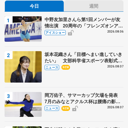
今日
週間
中野友加里さんら第1回メンバーが友
情出演 20周年の「フレンズオンアイ
ス」 宮本賢二さん、有川梨絵さん、
2026.08.06
アイスショー
田村岳斗さんも
坂本花織さん「目標へまい進していき
たい」 文部科学省スポーツ表彰式で
代表謝辞
2026.08.07
ニュース
NEW
岡万佑子、サマーカップ欠場を発表
7月のみなとアクルス杯は腰痛の影響
で
2026.08.07
ニュース
NEW