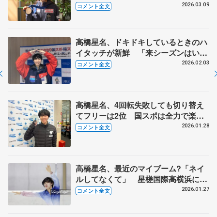
背負わなくてよくなり、気持ち楽
2026.03.09
コメント全文
に」 【世界ジュニア選手権・帰国後
囲み】
高橋星名、ドキドキしているときのハ
イタッチが新鮮 「来シーズンはいろ
いろな大会でリベンジしたい」【国民
2026.02.03
コメント全文
スポーツ大会冬季大会少年男子SP】
高橋星名、4回転失敗しても切り替え
てフリーは2位 国スポは全力で楽し
みたい【全国高校スケート選手権男子
2026.01.28
コメント全文
フリー】
高橋星名、最近のマイブーム?「ネイ
ルしてなくて」 星槎国際高横浜に進
学した理由って憧れの....【全国高校ス
2026.01.27
コメント全文
ケート選手権男子SP】