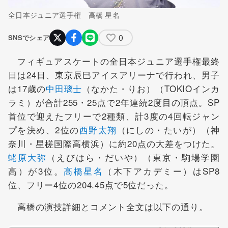
全日本ジュニア選手権 高橋 星名
0
SNSでシェア
フィギュアスケートの全日本ジュニア選手権最終
日は24日、東京辰巳アイスアリーナで行われ、男子
は17歳の
中田璃士
（なかた・りお）（TOKIOインカ
ラミ）が合計255・25点で2年連続2度目の頂点。SP
首位で迎えたフリーで2種類、計3度の4回転ジャン
プを決め、2位の
西野太翔
（にしの・たいが）（神
奈川・星槎国際高横浜）に約20点の大差をつけた。
蛯原大弥
（えびはら・だいや）（東京・駒場学園
高）が3位。
高橋星名
（木下アカデミー）はSP8
位、フリー4位の204.45点で5位だった。
高橋の演技詳細とコメント全文は以下の通り。