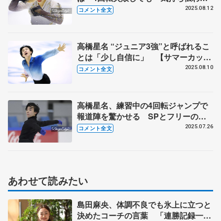
演技を」 【サマーカップ・ジュニア
2025.08.12
コメント全文
男子フリー後】
高橋星名 “ジュニア3強”と呼ばれるこ
とは「少し自信に」 【サマーカッ
プ・ジュニア男子SP後】
2025.08.10
コメント全文
高橋星名、練習中の4回転ジャンプで
報道陣を驚かせる SPとフリーの曲
名、振付師は 【全日本ジュニア合宿
2025.07.26
コメント全文
コメント全文】
あわせて読みたい
島田麻央、体調不良でも氷上に立つと
決めたコーチの言葉 「連勝記録一度