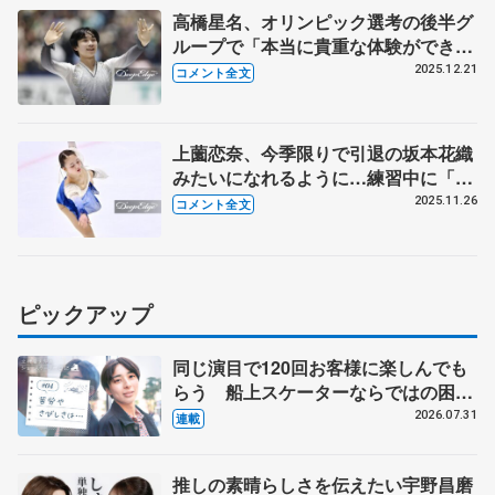
高橋星名、オリンピック選考の後半グ
ループで「本当に貴重な体験ができた
かな」【全日本フィギュア男子フリ
2025.12.21
コメント全文
ー】
上薗恋奈、今季限りで引退の坂本花織
みたいになれるように…練習中に「め
っちゃ見たい」 【全日本ジュニア選
2025.11.26
コメント全文
手権女子フリー】
ピックアップ
同じ演目で120回お客様に楽しんでも
らう 船上スケーターならではの困難
とは 影響あったPIW前キャプテン松
2026.07.31
連載
永さんの存在
推しの素晴らしさを伝えたい宇野昌磨