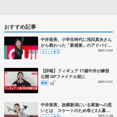
おすすめ記事
中井亜美、小学生時代に浅田真央さん
から教わった「新感覚」のアドバイス
とは 【GPファイナル公式練習】
2025.12.03
コメント全文
【詳報】フィギュア 17歳中井が練習
公開 GPファイナル前に
2025.12.01
動画
中井亜美、故郷新潟にいる家族への思
いとは スケートのため母と2人暮ら
し 公開練習で17歳の心境語る
2025.11.28
コメント全文