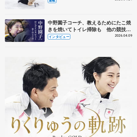
連載
中野園子コーチ、教えるためにたこ焼
きを焼いてトイレ掃除も 他の競技に
も通用するという坂本花織の筋肉
2026.04.09
インタビュー