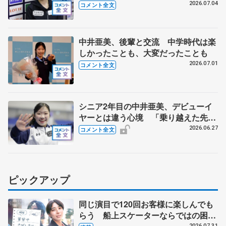
幅を広げていきたい」【全日本シニア
2026.07.04
コメント全文
強化合宿】
中井亜美、後輩と交流 中学時代は楽
しかったことも、大変だったことも
2026.07.01
コメント全文
シニア2年目の中井亜美、デビューイ
ヤーとは違う心境 「乗り越えた先
に、本当に自分自身の夢がかなう」
2026.06.27
コメント全文
【ドリーム・オン・アイス2026】
ピックアップ
同じ演目で120回お客様に楽しんでも
らう 船上スケーターならではの困難
2026.07.31