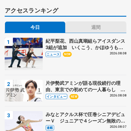
アクセスランキング
今日
週間
紀平梨花、西山真瑚組らアイスダンス
3組が追加 いくこう、かほゆうも、
木下グループ杯
2026.08.08
ニュース
NEW
片伊勢武アミンが語る現役続行の理
由、東京での初めての一人暮らし 注
目スケーターの「今」に迫る
2026.08.08
インタビュー
NEW
みなとアクルス杯で圧巻シニアデビュ
ーＶ ジュニアで４シーズン無敗の島
田麻央
2026.08.07
連載