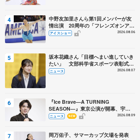
中野友加里さんら第1回メンバーが友
情出演 20周年の「フレンズオンアイ
ス」 宮本賢二さん、有川梨絵さん、
2026.08.06
アイスショー
田村岳斗さんも
坂本花織さん「目標へまい進していき
たい」 文部科学省スポーツ表彰式で
代表謝辞
2026.08.07
ニュース
『Ice Brave―A TURNING
SEASON―』東京公演が開幕、宇野
昌磨の『Ice Brave』にかける思いを
2026.08.09
ニュース
NEW
知る記事 5選
岡万佑子、サマーカップ欠場を発表