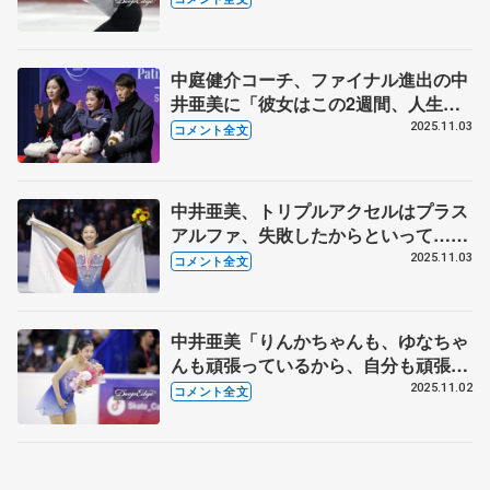
中庭健介コーチ、ファイナル進出の中
井亜美に「彼女はこの2週間、人生が
変わった」「神様は本当に数カ月の運
2025.11.03
コメント全文
が良く…」【GPスケートカナダ終了
後】
中井亜美、トリプルアクセルはプラス
アルファ、失敗したからといって…
「まだ17歳だし、チャンスはいっぱい
2025.11.03
コメント全文
あるし」【GPスケートカナダ終了
後】
中井亜美「りんかちゃんも、ゆなちゃ
んも頑張っているから、自分も頑張ら
ないと」「大舞台でもしっかり胸を張
2025.11.02
コメント全文
って演技をできた」【GPスケートカ
ナダ女子フリー】