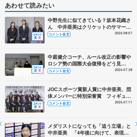
あわせて読みたい
中野先生に似てきている？坂本花織さ
ん 中井亜美はクリケットのサマーキ
ャンプに 島田麻央はたくさん試合に
2026.08.07
コメント全文
出て国際大会へ【文部科学省スポーツ
表彰式】
中庭健介コーチ、ルール改正の影響や
ロシア勢の国際大会復帰をどう見
る？ 中井亜美の今後の４年間に向け
2026.07.28
コメント全文
た心構え
JOCスポーツ賞新人賞に中井亜美、団
体メンバーに特別栄誉賞 フィギュア
スケートに別のスポーツを組み合わせ
2026.07.11
コメント全文
るなら？ 【JOCスポーツ賞表彰
式】
メダリストになっても「追う立場」と
中井亜美 「4年後に向けて、表現の