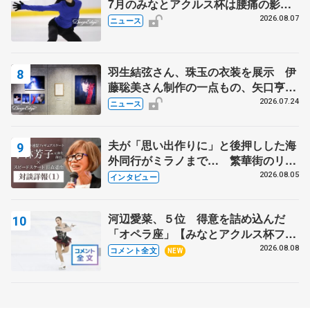
7月のみなとアクルス杯は腰痛の影響
で
2026.08.07
ニュース
羽生結弦さん、珠玉の衣装を展示 伊
藤聡美さん制作の一点もの、矢口亨さ
んが撮影
2026.07.24
ニュース
夫が「思い出作りに」と後押しした海
外同行がミラノまで… 繁華街のリン
クでは不良のお兄さんも味方に 小林
2026.08.05
インタビュー
芳子さんが振り返るスケート人生
河辺愛菜、５位 得意を詰め込んだ
「オペラ座」【みなとアクルス杯フリ
ー】
2026.08.08
コメント全文
NEW