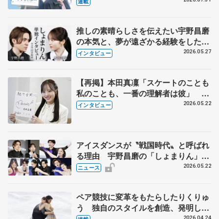
とは 影響あったPIW前キャプテン松
連載
永さんの存在
推しの素晴らしさを伝えたい宇野昌磨
の本気と、夢が遠ざかる経験をした本
田真凜の覚悟
2026.05.27
インタビュー
【再掲】本田真凜「スケートのことも
私のことも、一番の理解者は彼」 引
退時の単独インタビューで語った競技
2026.05.22
インタビュー
人生や家族、恋人、これからの夢…
アイスダンスが〝戦国時代〟と呼ばれ
る理由 宇野昌磨の「しょまりん」ら
実力者が相次いで参戦 国内の競争激
2026.05.22
ニュース
化
ペア競技に変革をもたらしたりくりゅ
う 独自のスタイルを創造、発明した
【引退発表後②】
2026.04.24