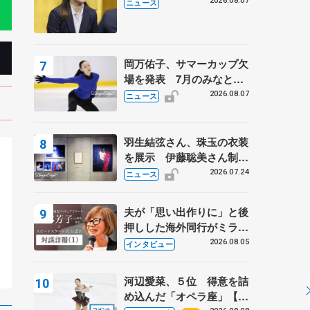
学省スポーツ表彰式で代表
2026.08.07
ニュース
謝辞
岡万佑子、サマーカップ欠
場を発表 7月のみなとア
クルス杯は腰痛の影響で
2026.08.07
ニュース
羽生結弦さん、珠玉の衣装
を展示 伊藤聡美さん制作
の一点もの、矢口亨さんが
2026.07.24
ニュース
撮影
。
夫が「思い出作りに」と後
会
押しした海外同行がミラノ
まで… 繁華街のリンクで
2026.08.05
インタビュー
は不良のお兄さんも味方
に 小林芳子さんが振り返
河辺愛菜、５位 得意を詰
るスケート人生
め込んだ「オペラ座」【み