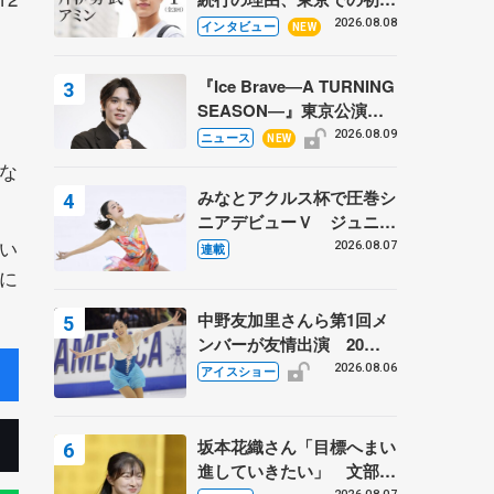
ての一人暮らし 注目スケ
2026.08.08
インタビュー
NEW
ーターの「今」に迫る
『Ice Brave―A TURNING
SEASON―』東京公演が
開幕、宇野昌磨の『Ice
2026.08.09
ニュース
NEW
Brave』にかける思いを知
な
る記事 5選
みなとアクルス杯で圧巻シ
ニアデビューＶ ジュニア
で４シーズン無敗の島田麻
い
2026.08.07
連載
央
に
中野友加里さんら第1回メ
ンバーが友情出演 20周
年の「フレンズオンアイ
2026.08.06
アイスショー
ス」 宮本賢二さん、有川
梨絵さん、田村岳斗さんも
坂本花織さん「目標へまい
進していきたい」 文部科