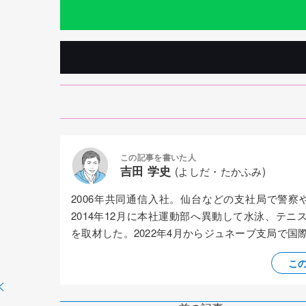
この記事を書いた人
吉田 学史
(よしだ・たかふみ)
2006年共同通信入社。仙台などの支社局で警
2014年12月に本社運動部へ異動して水泳、テニ
を取材した。2022年4月からジュネーブ支局で
こ