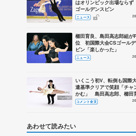
はオリンピック出場ならず
ゴールデンスピン
20
ニュース
櫛田育良、島田高志郎組がR
位 初国際大会CSゴール
ピン「楽しかった」
20
ニュース
いくこう初V、転倒も国際
遣基準クリアで笑顔「チャ
かむ」 島田高志郎、櫛田
声かけで立て直し「育良ち
20
コメント全文
胸座ってる」 【西日本選
イスダンス・フリー】
あわせて読みたい