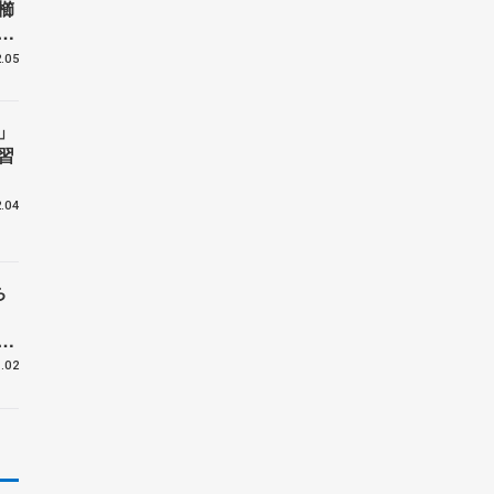
櫛
て
.05
ス
」
習
.04
ち
チ
高
」
.02