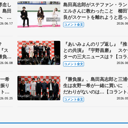
専念し
島田高志郎がステファン・ラン
 島田
エルさんに教わったこと 櫛田
前へ
良がスケートを離れようと思っ
練習公
時 【イヨテツスポーツセンタ
26.06.17
2026.06
コメント全文
閉館トーク】
？
『あいみょんのリプ返し』『推
『ス
との共演』『宇野昌磨』 スケ
勝負の
ターの三大ニュースは？【コラ
トッ
トッテ・トークイベント③】
26.06.08
2026.06
コメント全文
野一希
『勝負服』、島田高志郎と三浦
を振り
生は友野一希が一緒に買いに 
・トー
だわりがないのは…【コラント
テ・トークイベント①】
26.05.25
2026.05
コメント全文