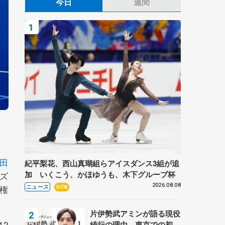
今日
週間
田
紀平梨花、西山真瑚組らアイスダンス3組が追
加 いくこう、かほゆうも、木下グループ杯
ズ
2026.08.08
権
ニュース
NEW
片伊勢武アミンが語る現役
2
続行の理由、東京での初め