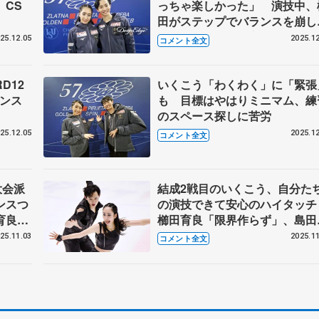
 CS
っちゃ楽しかった」 演技中、
田がステップでバランスを崩し
いた島田にかけた言葉とは…
25.12.05
2025.12
コメント全文
【CSゴールデンスピン・アイ
ダンスRD後】
D12
いくこう「わくわく」に「緊張
デンス
も 目標はやはりミニマム、練
のスペース探しに苦労
25.12.05
2025.12
コメント全文
大会派
結成2戦目のいくこう、自分た
ンスつ
の演技できて安心のハイタッ
育良の
櫛田育良「限界作らず」、島田
ゃん度
志郎「一緒に頑張るのが魅力
25.11.03
2025.11
コメント全文
手権ア
【西日本選手権アイスダンス
RD】