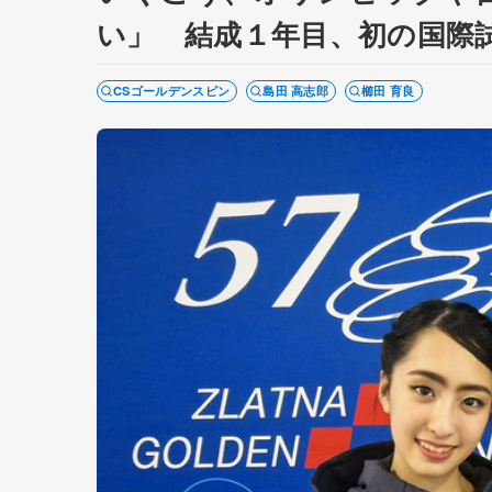
い」 結成１年目、初の国際
CSゴールデンスピン
島田 高志郎
櫛田 育良