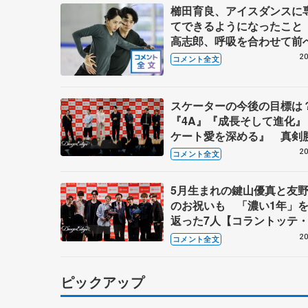
櫛田育良、アイスダンスに
てできるようになったこと
高志郎、呼吸を合わせて
【木下グループ/アカデミー
20
コメント全文
開】
スケーターの今後の目標は
『4A』『成長そして進化』
ケート愛を深める』 真剣
ゲームコーナーも【コラン
20
コメント全文
テ・トークイベント④】
5月生まれの鍵山優真と友
のお祝いも 「濃い1年」
返った7人【コラントッテ
クイベント②】
20
コメント全文
ピックアップ