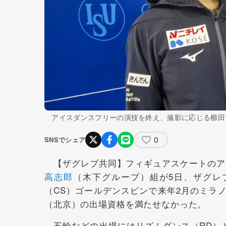
アイスダンスフリーの演技を終え、撮影に応じる櫛田
0
SNSでシェア
【ザグレブ共同】フィギュアスケートのア
高志郎
（木下グループ）組が5日、ザグレ
（CS）ゴールデンスピンで来年2月のミラ
（北京）の出場資格を満たせなかった。
五輪などの出場にはリズムダンス（RD）と