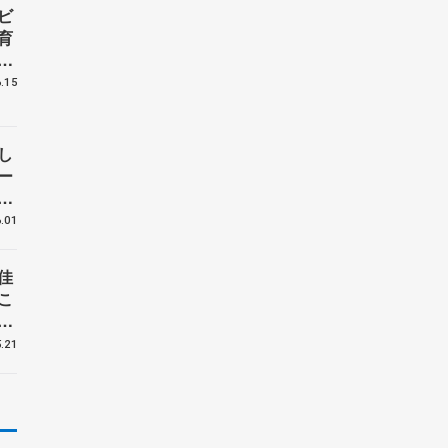
ビ
育
た
ー
.15
し
ー
ン
.01
佳
こ
ッ
.21