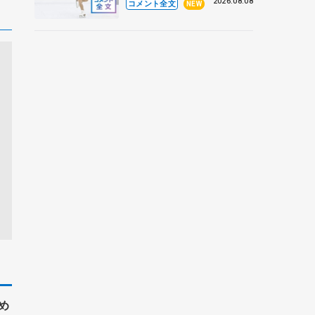
なとアクルス杯フリー】
2026.08.08
コメント全文
NEW
め