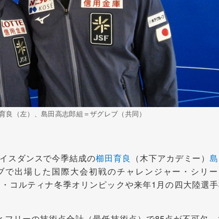
育良（左）、島田高志郎組＝ザグレブ（共同）
イスダンスで今季結成の
櫛田育良
（木下アカデミー）
島
ブで出場した国際大会初戦のチャレンジャー・シリー
ノ・コルティナ冬季オリンピックや来年1月の四大陸選手
フリーの技術点合計（最低技術点）で85点が不可欠。1