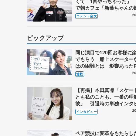
くて「1回やっちゃった」
で朝カフェ「新葉ちゃんの
ハプニングが...」 【GP第
20
コメント全文
ケートアメリカ公式練習】
ピックアップ
同じ演目で120回お客様に
でもらう 船上スケーター
はの困難とは 影響あったP
キャプテン松永さんの存在
20
連載
【再掲】本田真凜「スケー
とも私のことも、一番の理
彼」 引退時の単独インタ
で語った競技人生や家族、
20
インタビュー
これからの夢…
ペア競技に変革をもたらし