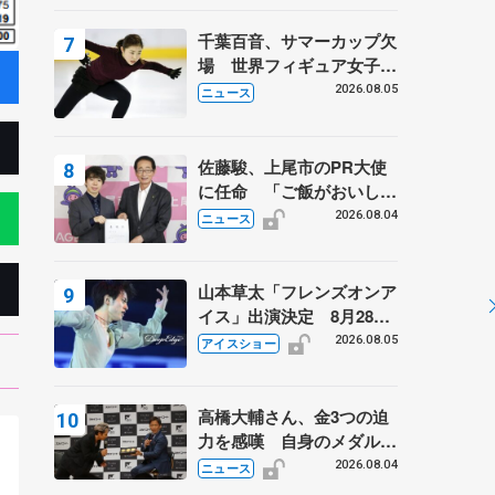
は不良のお兄さんも味方
に 小林芳子さんが振り返
千葉百音、サマーカップ欠
るスケート人生
場 世界フィギュア女子2
位
2026.08.05
ニュース
佐藤駿、上尾市のPR大使
に任命 「ご飯がおいし
く、住みやすいのが魅力」
2026.08.04
ニュース
山本草太「フレンズオンア
イス」出演決定 8月28日
（金）2公演のみ 荒川静
2026.08.05
アイスショー
香さんプロデュース、20
周年のアイスショー
高橋大輔さん、金3つの迫
力を感嘆 自身のメダルは
「どちらに？」 〝リス兄
2026.08.04
ニュース
弟〟オリンピック3連覇の