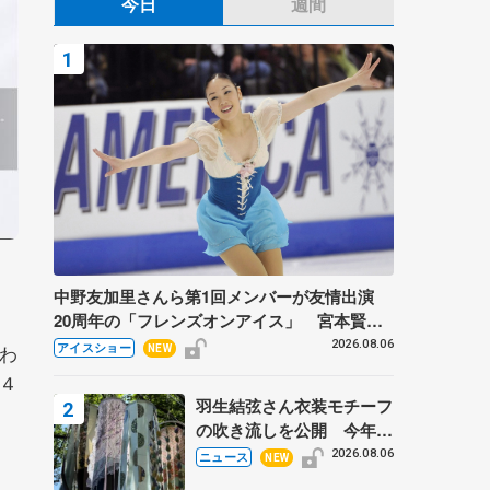
今日
週間
中野友加里さんら第1回メンバーが友情出演
20周年の「フレンズオンアイス」 宮本賢二
さん、有川梨絵さん、田村岳斗さんも
2026.08.06
わ
アイスショー
NEW
４
羽生結弦さん衣装モチーフ
の吹き流しを公開 今年は
「春よ、来い」、仙台の瑞
2026.08.06
ニュース
NEW
鳳殿