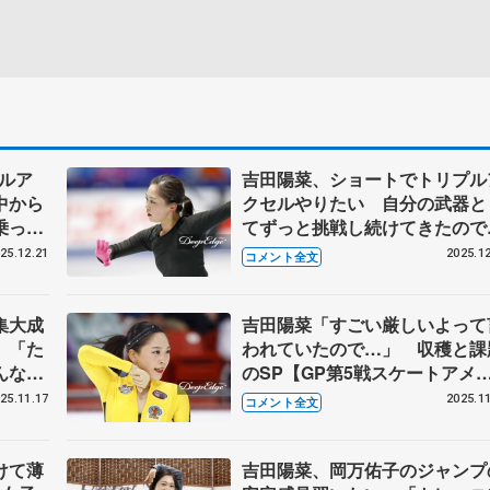
ルア
吉田陽菜、ショートでトリプル
中から
クセルやりたい 自分の武器と
乗って
てずっと挑戦し続けてきたので
日本フ
【全日本フィギュア前日練習】
25.12.21
2025.12
コメント全文
集大成
吉田陽菜「すごい厳しいよって
 「た
われていたので…」 収穫と課
んなと
のSP【GP第5戦スケートアメ
スケー
カ・女子】
25.11.17
2025.11
コメント全文
けて薄
吉田陽菜、岡万佑子のジャンプ