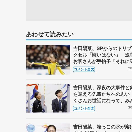
あわせて読みたい
吉田陽菜、SPからのトリプ
クセル「悔いはない」 途
お客さんが手拍子「それに
楽しむことができた」【全
20
コメント全文
ィギュア女子SP】
吉田陽菜、深夜の大事件と
を迎える先輩たちへの思い
くさんお世話になって、み
仲良くなれた」【GP第5戦
20
コメント全文
トアメリカ女子フリー】
吉田陽菜、端っこの氷が溶