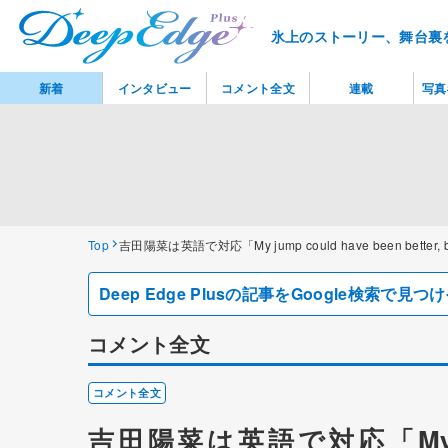
氷上のストーリー、舞台裏
新着
インタビュー
コメント全文
連載
写真
Top
吉田陽菜は英語で対応「My jump could have been better, b
Deep Edge Plusの記事をGoogle検索で
コメント全文
コメント全文
吉田陽菜は英語で対応「My jump c