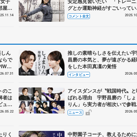
 女子
安定感見習いたい 「トレーニ
部屋で
グとか運動神経がすごいってい
5戦ス
のが」 【GP中国杯一夜明け
25.11.14
2025.10
コメント全文
楽しん
推しの素晴らしさを伝えたい宇
ならで
昌磨の本気と、夢が遠ざかる経
IW前
をした本田真凜の覚悟
26.07.31
2026.05
インタビュー
トのこ
アイスダンスが〝戦国時代〟と
解者は
ばれる理由 宇野昌磨の「しょ
ビュー
りん」ら実力者が相次いで参
恋人、
国内の競争激化
26.05.22
2026.05
ニュース
たりく
中野園子コーチ、教えるために