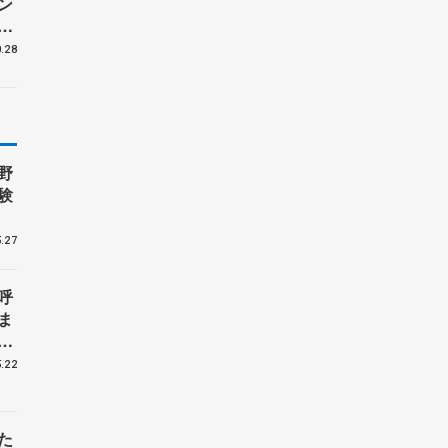
ン
う
】
.28
野
験
.27
呼
ま
戦
.22
た