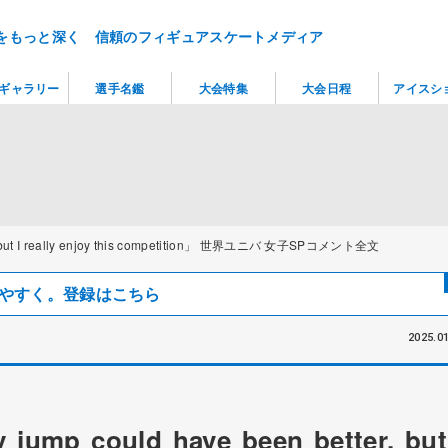
をもっと深く 信頼のフィギュアスケートメディア
ギャラリー
選手名鑑
大会特集
大会日程
アイスシ
ut I really enjoy this competition」 世界ユニバ 女子SPコメント全文
見つけやすく。登録はこちら
2025.01
ould have been better, but 