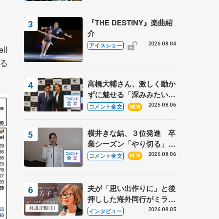
『THE DESTINY』楽曲紹
介
2026.08.04
アイスショー
ll
きる
高橋大輔さん、激しく動か
ずに魅せる「深みみたいな
ものは出てきている？」
2026.08.06
コメント全文
NEW
〝兄さん〟と慕うレジェン
ド野村忠宏さんと和気あい
横井きな結、３位発進 卒
あい
業シーズン「やり切る」
【みなとアクルス杯SP】
2026.08.06
コメント全文
NEW
夫が「思い出作りに」と後
押しした海外同行がミラノ
まで… 繁華街のリンクで
2026.08.05
インタビュー