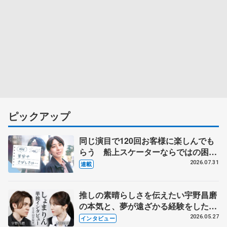
ピックアップ
同じ演目で120回お客様に楽しんでも
らう 船上スケーターならではの困難
とは 影響あったPIW前キャプテン松
2026.07.31
連載
永さんの存在
推しの素晴らしさを伝えたい宇野昌磨
の本気と、夢が遠ざかる経験をした本
田真凜の覚悟
2026.05.27
インタビュー