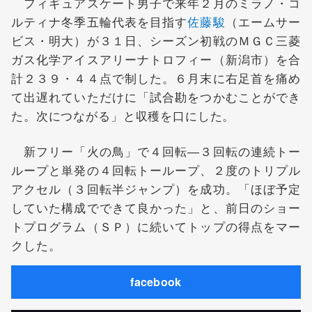
フィギュアスケート男子で来年２月のミラノ・コ
ルティナ冬季五輪代表を目指す
佐藤駿
（エームサー
ビス・明大）が３１日、シーズン初戦のＭＧＣ三菱
ガス化学アイスアリーナトロフィー（新潟市）を合
計２３９・４４点で制した。６月末に右足首を痛め
て出遅れていただけに「試合勘をつかむことができ
た。次につながる」と収穫を口にした。
新フリー「火の鳥」で４回転―３回転の連続トー
ループと単発の４回転トーループ、２度のトリプル
アクセル（３回転半ジャンプ）を成功。「ほぼ予定
していた構成でできて良かった」と、前日のショー
トプログラム（ＳＰ）に続いてトップの得点をマー
クした。
facebook