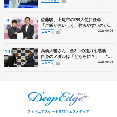
アイスショー
スショー
佐藤駿、上尾市のPR大使に任命
「ご飯がおいしく、住みやすいのが魅
力」
2026.08.04
ニュース
高橋大輔さん、金3つの迫力を感嘆
自身のメダルは「どちらに？」 〝リ
ス兄弟〟オリンピック3連覇の野村忠
2026.08.04
ニュース
宏さんと対談
フィギュアスケート専門ウェブメディア