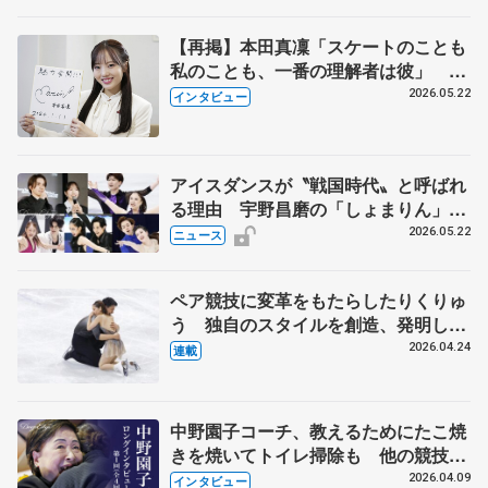
【再掲】本田真凜「スケートのことも
私のことも、一番の理解者は彼」 引
退時の単独インタビューで語った競技
2026.05.22
インタビュー
人生や家族、恋人、これからの夢…
アイスダンスが〝戦国時代〟と呼ばれ
る理由 宇野昌磨の「しょまりん」ら
実力者が相次いで参戦 国内の競争激
2026.05.22
ニュース
化
ペア競技に変革をもたらしたりくりゅ
う 独自のスタイルを創造、発明した
【引退発表後②】
2026.04.24
連載
中野園子コーチ、教えるためにたこ焼
きを焼いてトイレ掃除も 他の競技に
も通用するという坂本花織の筋肉
2026.04.09
インタビュー