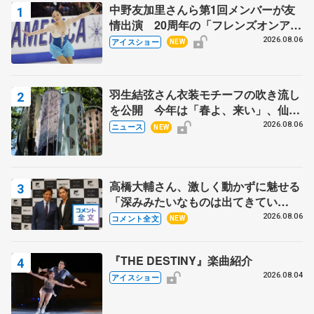
中野友加里さんら第1回メンバーが友
情出演 20周年の「フレンズオンアイ
ス」 宮本賢二さん、有川梨絵さん、
2026.08.06
アイスショー
NEW
田村岳斗さんも
羽生結弦さん衣装モチーフの吹き流し
を公開 今年は「春よ、来い」、仙台
の瑞鳳殿
2026.08.06
ニュース
NEW
高橋大輔さん、激しく動かずに魅せる
「深みみたいなものは出てきてい
る？」 〝兄さん〟と慕うレジェンド
2026.08.06
コメント全文
NEW
野村忠宏さんと和気あいあい
『THE DESTINY』楽曲紹介
2026.08.04
アイスショー