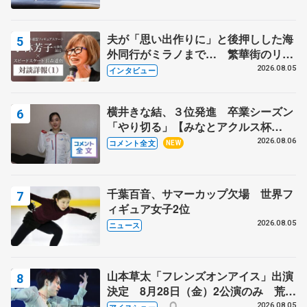
夫が「思い出作りに」と後押しした海
外同行がミラノまで… 繁華街のリン
クでは不良のお兄さんも味方に 小林
2026.08.05
インタビュー
芳子さんが振り返るスケート人生
横井きな結、３位発進 卒業シーズン
「やり切る」【みなとアクルス杯
SP】
2026.08.06
コメント全文
NEW
千葉百音、サマーカップ欠場 世界フ
ィギュア女子2位
2026.08.05
ニュース
山本草太「フレンズオンアイス」出演
決定 8月28日（金）2公演のみ 荒川
静香さんプロデュース、20周年のアイ
2026.08.05