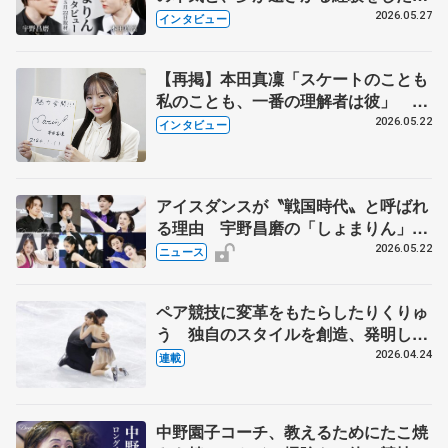
田真凜の覚悟
2026.05.27
インタビュー
【再掲】本田真凜「スケートのことも
私のことも、一番の理解者は彼」 引
退時の単独インタビューで語った競技
2026.05.22
インタビュー
人生や家族、恋人、これからの夢…
アイスダンスが〝戦国時代〟と呼ばれ
る理由 宇野昌磨の「しょまりん」ら
実力者が相次いで参戦 国内の競争激
2026.05.22
ニュース
化
ペア競技に変革をもたらしたりくりゅ
う 独自のスタイルを創造、発明した
【引退発表後②】
2026.04.24
連載
中野園子コーチ、教えるためにたこ焼