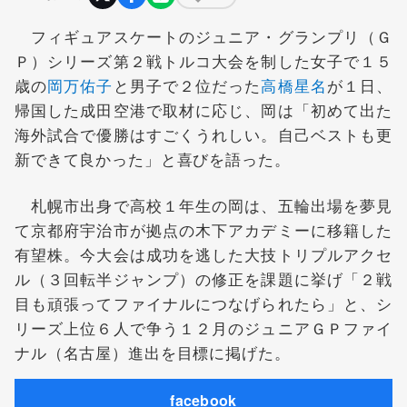
フィギュアスケートのジュニア・グランプリ（Ｇ
Ｐ）シリーズ第２戦トルコ大会を制した女子で１５
歳の
岡万佑子
と男子で２位だった
高橋星名
が１日、
帰国した成田空港で取材に応じ、岡は「初めて出た
海外試合で優勝はすごくうれしい。自己ベストも更
新できて良かった」と喜びを語った。
札幌市出身で高校１年生の岡は、五輪出場を夢見
て京都府宇治市が拠点の木下アカデミーに移籍した
有望株。今大会は成功を逃した大技トリプルアクセ
ル（３回転半ジャンプ）の修正を課題に挙げ「２戦
目も頑張ってファイナルにつなげられたら」と、シ
リーズ上位６人で争う１２月のジュニアＧＰファイ
ナル（名古屋）進出を目標に掲げた。
facebook