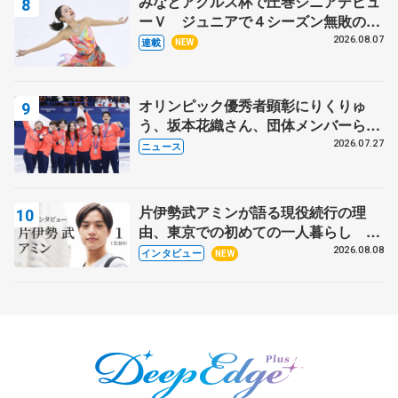
みなとアクルス杯で圧巻シニアデビュ
ーＶ ジュニアで４シーズン無敗の島
田麻央
2026.08.07
連載
NEW
オリンピック優秀者顕彰にりくりゅ
う、坂本花織さん、団体メンバーら
8月7日に文科省が表彰式、ブルーノ・
2026.07.27
ニュース
マルコット、中野園子らコーチも
片伊勢武アミンが語る現役続行の理
由、東京での初めての一人暮らし 注
目スケーターの「今」に迫る
2026.08.08
インタビュー
NEW