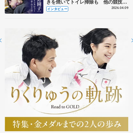
きを焼いてトイレ掃除も 他の競技に
も通用するという坂本花織の筋肉
2026.04.09
インタビュー