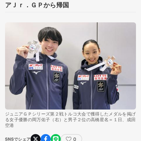
アＪｒ．ＧＰから帰国
ジュニアＧＰシリーズ第２戦トルコ大会で獲得したメダルを掲げ
る女子優勝の岡万佑子（右）と男子２位の高橋星名＝１日、成田
空港
0
SNSでシェア