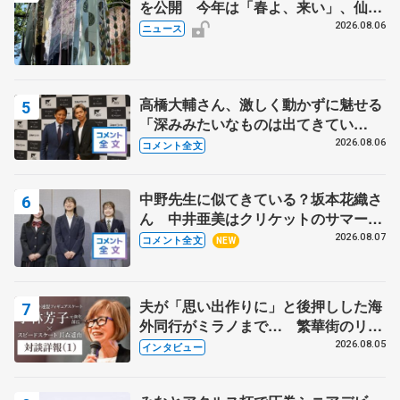
を公開 今年は「春よ、来い」、仙台
の瑞鳳殿
2026.08.06
ニュース
高橋大輔さん、激しく動かずに魅せる
「深みみたいなものは出てきてい
る？」 〝兄さん〟と慕うレジェンド
2026.08.06
コメント全文
野村忠宏さんと和気あいあい
中野先生に似てきている？坂本花織さ
ん 中井亜美はクリケットのサマーキ
ャンプに 島田麻央はたくさん試合に
2026.08.07
コメント全文
NEW
出て国際大会へ【文部科学省スポーツ
表彰式】
夫が「思い出作りに」と後押しした海
外同行がミラノまで… 繁華街のリン
クでは不良のお兄さんも味方に 小林
2026.08.05
インタビュー
芳子さんが振り返るスケート人生