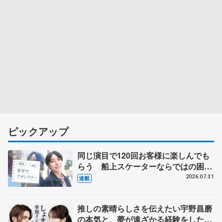
ピックアップ
同じ演目で120回お客様に楽しんでも
らう 船上スケーターならではの困難
とは 影響あったPIW前キャプテン松
2026.07.31
連載
永さんの存在
推しの素晴らしさを伝えたい宇野昌磨
の本気と、夢が遠ざかる経験をした本