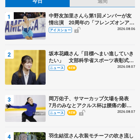
今日
週間
中野友加里さんら第1回メンバーが友
情出演 20周年の「フレンズオンアイ
ス」 宮本賢二さん、有川梨絵さん、
2026.08.06
アイスショー
田村岳斗さんも
坂本花織さん「目標へまい進していき
たい」 文部科学省スポーツ表彰式で
代表謝辞
2026.08.07
ニュース
NEW
岡万佑子、サマーカップ欠場を発表
7月のみなとアクルス杯は腰痛の影響
で
2026.08.07
ニュース
NEW
羽生結弦さん衣装モチーフの吹き流し