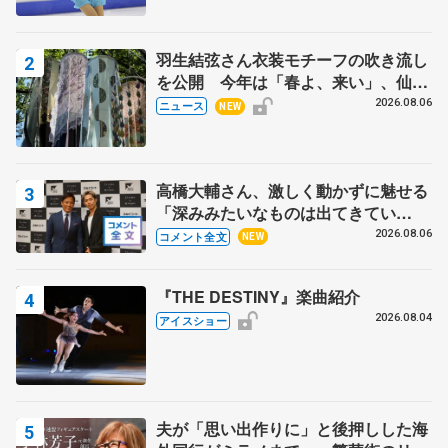
田村岳斗さんも
羽生結弦さん衣装モチーフの吹き流し
を公開 今年は「春よ、来い」、仙台
の瑞鳳殿
2026.08.06
ニュース
NEW
高橋大輔さん、激しく動かずに魅せる
「深みみたいなものは出てきてい
る？」 〝兄さん〟と慕うレジェンド
2026.08.06
コメント全文
NEW
野村忠宏さんと和気あいあい
『THE DESTINY』楽曲紹介
2026.08.04
アイスショー
夫が「思い出作りに」と後押しした海