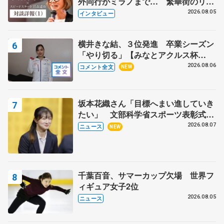
外同行がミラノまで… 繁華街のリン
クでは不良のお兄さんも味方に 小林
2026.08.05
インタビュー
芳子さんが振り返るスケート人生
横井きな結、３位発進 卒業シーズン
「やり切る」【みなとアクルス杯
SP】
2026.08.06
コメント全文
NEW
坂本花織さん「目標へまい進していき
たい」 文部科学省スポーツ表彰式で
代表謝辞
2026.08.07
ニュース
NEW
千葉百音、サマーカップ欠場 世界フ
ィギュア女子2位
2026.08.05
ニュース