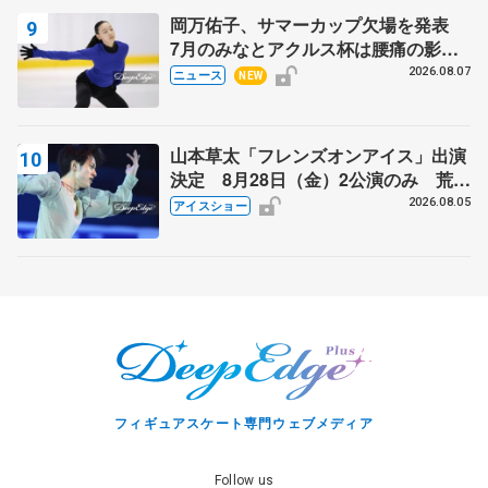
岡万佑子、サマーカップ欠場を発表
7月のみなとアクルス杯は腰痛の影響
で
2026.08.07
ニュース
NEW
山本草太「フレンズオンアイス」出演
決定 8月28日（金）2公演のみ 荒川
静香さんプロデュース、20周年のアイ
2026.08.05
アイスショー
スショー
フィギュアスケート専門ウェブメディア
Follow us