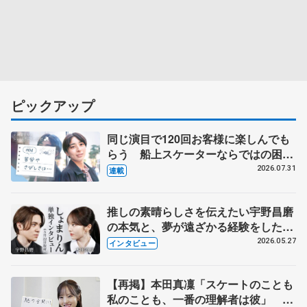
ピックアップ
同じ演目で120回お客様に楽しんでも
らう 船上スケーターならではの困難
とは 影響あったPIW前キャプテン松
2026.07.31
連載
永さんの存在
推しの素晴らしさを伝えたい宇野昌磨
の本気と、夢が遠ざかる経験をした本
田真凜の覚悟
2026.05.27
インタビュー
【再掲】本田真凜「スケートのことも
私のことも、一番の理解者は彼」 引