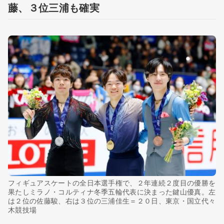
藤、３位三浦も確実
フィギュアスケートの全日本選手権で、２年連続２度目の優勝を
果たしミラノ・コルティナ冬季五輪代表に決まった鍵山優真。左
は２位の佐藤駿、右は３位の三浦佳生＝２０日、東京・国立代々
木競技場