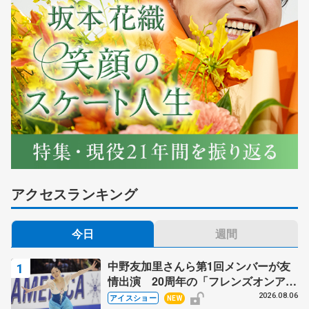
アクセスランキング
今日
週間
中野友加里さんら第1回メンバーが友
情出演 20周年の「フレンズオンアイ
ス」 宮本賢二さん、有川梨絵さん、
2026.08.06
アイスショー
NEW