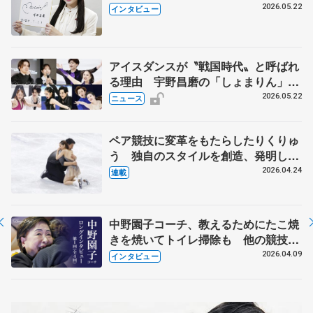
退時の単独インタビューで語った競技
2026.05.22
インタビュー
人生や家族、恋人、これからの夢…
アイスダンスが〝戦国時代〟と呼ばれ
る理由 宇野昌磨の「しょまりん」ら
実力者が相次いで参戦 国内の競争激
2026.05.22
ニュース
化
ペア競技に変革をもたらしたりくりゅ
う 独自のスタイルを創造、発明した
【引退発表後②】
2026.04.24
連載
中野園子コーチ、教えるためにたこ焼
きを焼いてトイレ掃除も 他の競技に
も通用するという坂本花織の筋肉
2026.04.09
インタビュー