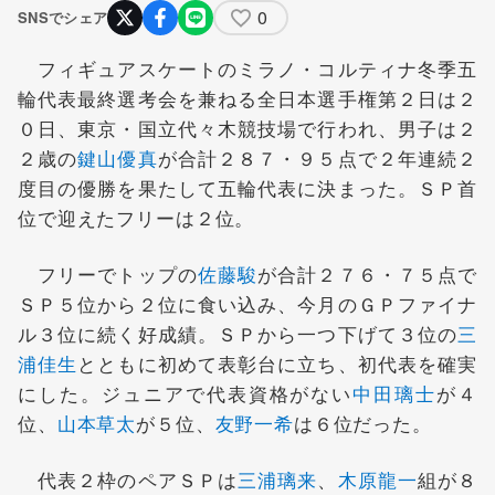
0
SNSでシェア
フィギュアスケートのミラノ・コルティナ冬季五
輪代表最終選考会を兼ねる全日本選手権第２日は２
０日、東京・国立代々木競技場で行われ、男子は２
２歳の
鍵山優真
が合計２８７・９５点で２年連続２
度目の優勝を果たして五輪代表に決まった。ＳＰ首
位で迎えたフリーは２位。
フリーでトップの
佐藤駿
が合計２７６・７５点で
ＳＰ５位から２位に食い込み、今月のＧＰファイナ
ル３位に続く好成績。ＳＰから一つ下げて３位の
三
浦佳生
とともに初めて表彰台に立ち、初代表を確実
にした。ジュニアで代表資格がない
中田璃士
が４
位、
山本草太
が５位、
友野一希
は６位だった。
代表２枠のペアＳＰは
三浦璃来
、
木原龍一
組が８