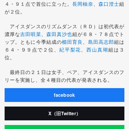
４・９１点で首位に立った。
長岡柚奈
、
森口澄士
組
が２位。
アイスダンスのリズムダンス（ＲＤ）は初代表が
濃厚な
吉田唄菜
、
森田真沙也
組が６８・７８点でト
ップ。ともに今季結成の
櫛田育良
、
島田高志郎
組は
６４・９９点で２位、
紀平梨花
、
西山真瑚
組は３
位。
最終日の２１日は女子、ペア、アイスダンスのフ
リーを実施し、全４種目の代表が発表される。
facebook
X（旧Twitter）